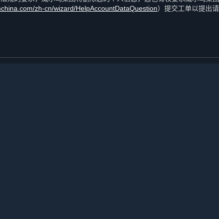
amchina.com/zh-cn/wizard/HelpAccountDataQuestion
）提交工单以提出请