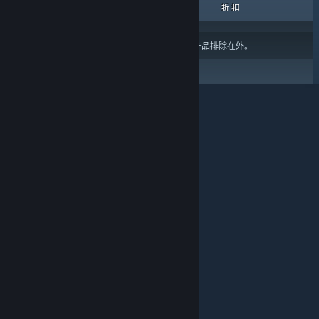
热销商品
新品
即将推出
折扣
结果可能会根据您的
内容或语言偏好设置
将某些产品排除在外。
关于蒸汽平台
|
退款政策
|
软件许可服务协议
|
个人信息保护政策
|
个人信息出境告知书
|
不良内容举报投诉
|
侵权投诉
|
家长监护
微博
微信
© 2026 Valve Corporation 版权所有，完美世界已获授权。
所有商标均属于其在美国或其他国家的拥有者。
© 完美世界征奇(上海)多媒体科技有限公司 版权所有。
增值电信业务经营许可证沪B2-20180406