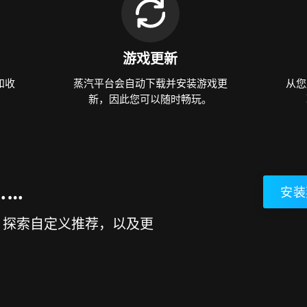
游戏更新
和收
蒸汽平台会自动下载并安装游戏更
从您
新，因此您可以随时畅玩。
……
安装
、探索自定义推荐，以及更