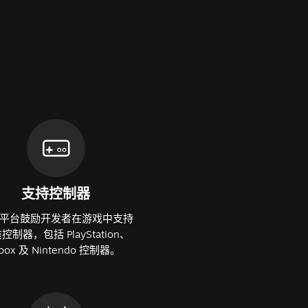
支持控制器
平台鼓励开发者在游戏中支持
控制器，包括 PlayStation、
box 及 Nintendo 控制器。