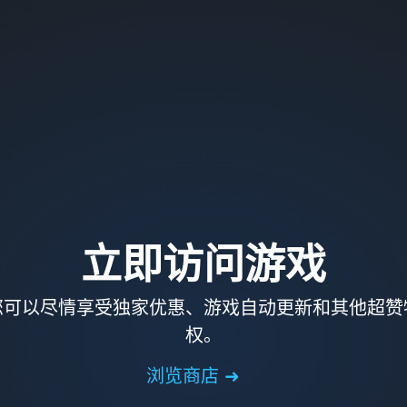
立即访问游戏
您可以尽情享受独家优惠、游戏自动更新和其他超赞
权。
浏览商店