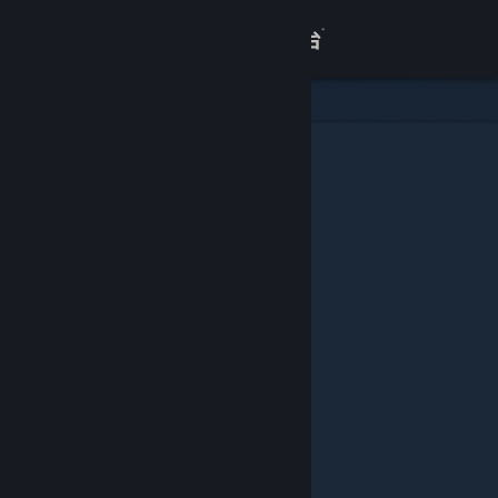
登录
商店
关于
客服
查看桌面版网站