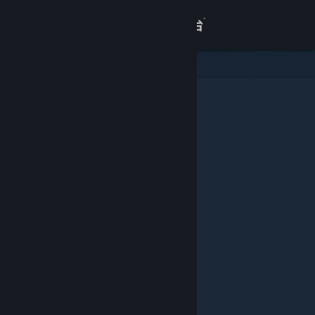
登录
商店
关于
客服
查看桌面版网站