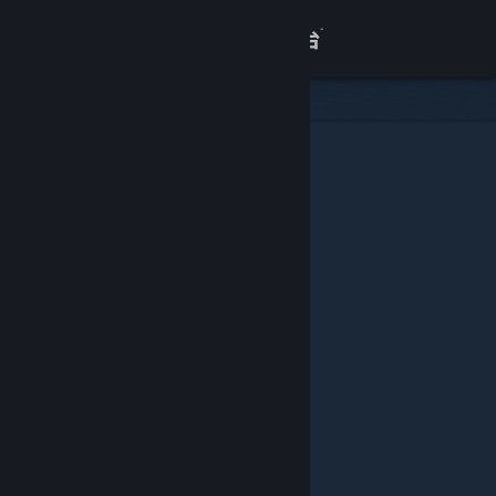
登录
商店
关于
客服
查看桌面版网站