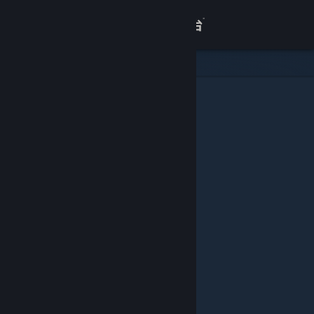
登录
商店
关于
客服
查看桌面版网站