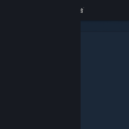
登录
商店
关于
客服
查看桌面版网站