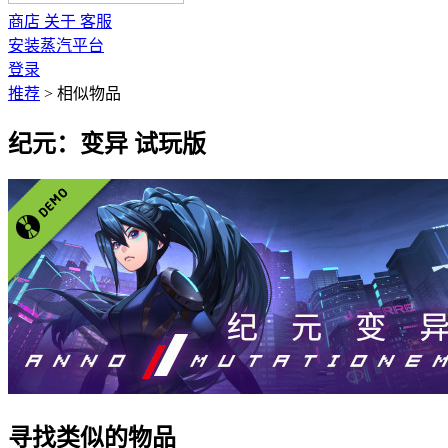
商店
关于
客服
安装蒸汽平台
登录
推荐
>
相似物品
纪元：变异 试玩版
寻找类似的物品