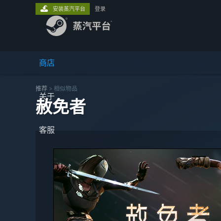
安装蒸汽平台
登录
商店
推荐
>
相似物品
关于
赦免者
客服