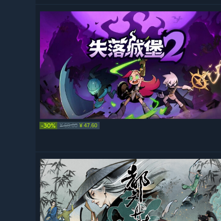
-30%
¥ 68.00
¥ 47.60