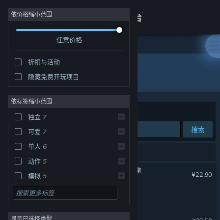
登录
依价格缩小范围
任意价格
商店
折扣与活动
关于
所有产品
隐藏免费开玩项目
客服
依标签缩小范围
排序依据
相关性
独立
7
查看桌面版网站
搜索
可爱
7
单人
6
9 个匹配的搜索结果。
动作
5
Wallpaper Engine：壁纸引擎
¥22.90
模拟
5
关卡编辑
5
江湖录
休闲
4
YoloMouse
显示已选择类型
放松
4