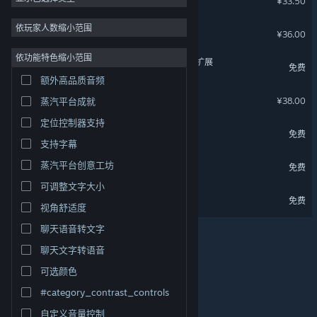
¥33.50
动漫
4
依玩家人数缩小范围
力力普的工坊
¥36.00
策略
3
依功能特色缩小范围
Wallpaper Engine - 编辑器扩展
设计与插画
3
免费
额外高品质音频
实用工具
3
盒裂变
¥38.00
蒸汽平台成就
照片编辑
3
定位控制器支持
动画制作和建模
3
力力普的工坊 - 试玩版
免费
支持字幕
关于蒸汽平台
|
退款政策
|
软件许可服务协议
|
建造
3
个人信息保护政策
|
个人信息出境告知书
|
白键上的协奏曲 Demo
蒸汽平台创意工坊
免费
解谜
3
不良内容举报投诉
|
侵权投诉
|
家长监护
可调整文字大小
星绘友晴天
微博
微信
免费
视角舒适度
聊天语音转文字
聊天文字转语音
© 2026 Valve Corporation 版权所有，完美世界已获授权。
所有商标均属于其在美国或其他国家的拥有者。
可选颜色
© 完美世界征奇(上海)多媒体科技有限公司 版权所有。
#category_contrast_controls
增值电信业务经营许可证沪B2-20180406
自定义音量控制