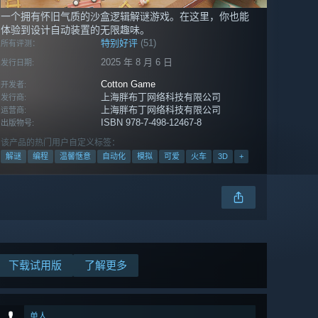
一个拥有怀旧气质的沙盒逻辑解谜游戏。在这里，你也能
体验到设计自动装置的无限趣味。
特别好评
(51)
所有评测：
2025 年 8 月 6 日
发行日期:
Cotton Game
开发者:
上海胖布丁网络科技有限公司
发行商:
上海胖布丁网络科技有限公司
运营商:
ISBN 978-7-498-12467-8
出版物号:
该产品的热门用户自定义标签：
解谜
编程
温馨惬意
自动化
模拟
可爱
火车
3D
+
下载试用版
了解更多
单人