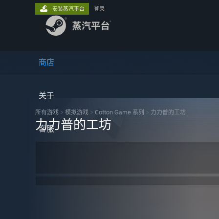
安装蒸汽平台
登录
商店
关于
所有游戏
>
模拟‎游戏
>
Cotton Game 系列
>
力力普的工坊
力力普的工坊
客服