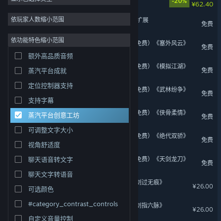
-20%
¥62.40
2D
依玩家人数缩小范围
Wallpaper Engine - 编辑器扩展
免费
抢先体验
依功能特色缩小范围
下一站江湖Ⅱ-纯玩法DLC（免费）《塞外风云》
3D
免费
额外高品质音频
免费开玩
下一站江湖Ⅱ-纯玩法DLC（免费）《模拟江湖》
免费
蒸汽平台成就
氛围
定位控制器支持
剧情丰富
下一站江湖Ⅱ-纯玩法DLC（免费）《武林纷争》
免费
支持字幕
彩色
下一站江湖Ⅱ-纯玩法DLC（免费）《侠骨柔情》
蒸汽平台创意工坊
免费
探索
可调整文字大小
下一站江湖Ⅱ-纯玩法DLC（免费）《绝代双骄》
免费
视角舒适度
下一站江湖Ⅱ-纯玩法DLC（免费）《天剑龙刀》
聊天语音转文字
免费
聊天文字转语音
下一站江湖Ⅱ-纯外观DLC《剑过无痕》
¥26.00
可选颜色
#category_contrast_controls
下一站江湖Ⅱ-纯外观DLC《剑指六脉》
¥26.00
自定义音量控制