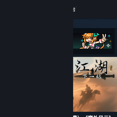
登录
商店
关于
客服
查看桌面版网站