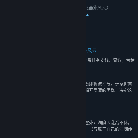
名称:
下一站江湖Ⅱ-纯玩法DLC（免费）《塞外风云》
类型:
动作
,
冒险
,
独立
,
角色扮演
,
免费开玩
发行日期:
2025 年 6 月 18 日
关于此内容
资料片特色内容1、大型系列剧情——塞外风云
新增大型系列剧情——“塞外风云”，以及数十条任务支线、奇遇，带给
大家全新的剧情体验。
“塞外风云”上篇：风起云涌
塞外，各大势力暗流涌动，多年来脆弱的平衡即将被打破。玩家将置
身于这场风云变幻之中，与各方势力交锋，揭开隐藏的阴谋，决定这
场纷争的主导权。​
“塞外风云”下篇：乱世抉择
在合纵连横、挑拨离间的博弈中展开混战，塞外江湖陷入乱战不休。
玩家需运筹帷幄，平衡各方势力，做出抉择，书写属于自己的江湖传
奇。​