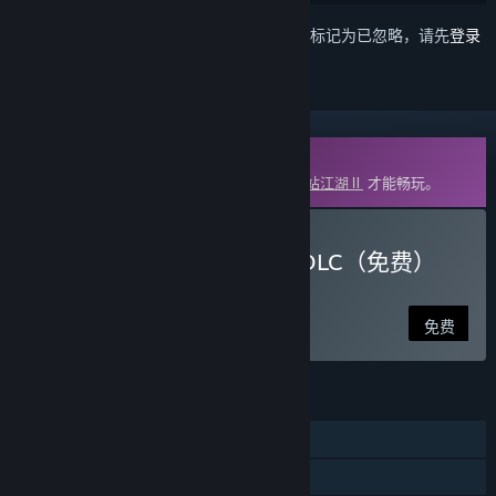
想要将此项目添加至您的愿望单、关注它或标记为已忽略，请先
登录
DLC
此内容需要在蒸汽平台上拥有基础游戏
下一站江湖Ⅱ
才能畅玩。
下载 下一站江湖Ⅱ-纯玩法DLC（免费）
《塞外风云》
免费
功能
单人
DLC