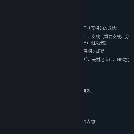
资料片特色内容2、全新成就上线
游戏内成就更新，新增近百个探索、剧情、门派等相关的成就：
1) 江湖纪事：主线（重要剧情、分支、结局）、支线（重要支线、分
支、支线结局）、奇遇（奇遇剧情、奇遇结局）相关成就
2) 宗门风云：门派剧情、门派征伐、门派发展相关成就
3) 自由探索：武学、养成（经脉、境界、神兵、天材地宝）、NPC挑
战、玩法等相关成就
成就奖励调整为：
天赋点数（可在二周目使用）、时装、称号特效。
资料片特色内容3、全新天下英雄谱
一卷《天下英雄谱》横空出世，列尽武林风流人物：
「十大美人」倾城一笑可止戈