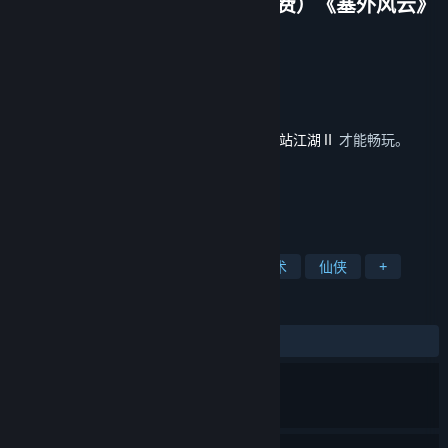
下一站江湖Ⅱ-纯玩法DLC（免费）《塞外风云》
开发者
白玉京工作室
发行商
成都忆墨轩网络科技有限公司
运营商
成都忆墨轩网络科技有限公司
ISBN-978-7-498-13258-1
出版物号
发行日期
2025 年 6 月 18 日
此内容需要在蒸汽平台上拥有基础游戏
下一站江湖Ⅱ
才能畅玩。
标签
角色扮演
武侠
开放世界
武术
仙侠
+
评测
发布至今：
好评
(19 篇中的 89%)