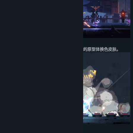
一套全角色适用（含后续更新的IP角色）的原型体换色皮肤。