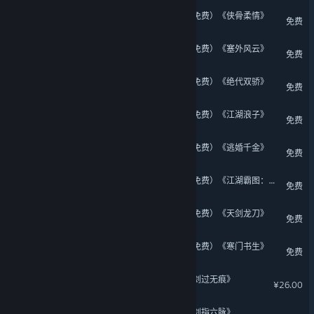
下一站江湖Ⅱ-纯玩法DLC（免费）《侠骨柔情》
免费
下一站江湖Ⅱ-纯玩法DLC（免费）《塞外风云》
免费
下一站江湖Ⅱ-纯玩法DLC（免费）《绝代双骄》
免费
下一站江湖Ⅱ-纯玩法DLC（免费）《江湖浪子》
免费
下一站江湖Ⅱ-纯玩法DLC（免费）《逃婚千金》
免费
下一站江湖Ⅱ-纯玩法DLC（免费）《江湖霸图：开宗立派》
免费
下一站江湖Ⅱ-纯玩法DLC（免费）《天剑龙刀》
免费
下一站江湖Ⅱ-纯玩法DLC（免费）《寒门书生》
免费
下一站江湖Ⅱ-纯外观DLC《剑过无痕》
¥26.00
下一站江湖Ⅱ-纯外观DLC《剑指六脉》