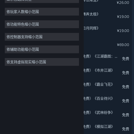
下一站江湖Ⅱ-纯外观DLC《传世降龙》
¥26.00
生存
24
依玩家人数缩小范围
下一站江湖Ⅱ-纯外观DLC《舞弄太极》
¥19.00
沙盒
24
依功能特色缩小范围
探索
24
下一站江湖Ⅱ-纯外观DLC《日月同辉》
¥19.00
剑术
24
依控制器支持缩小范围
下一站江湖Ⅰ
¥69.00
多结局
24
依辅助功能缩小范围
武侠
24
下一站江湖Ⅱ-纯玩法DLC（免费）《江湖霸图：江湖霸业》
免费
依支持虚拟现实缩小范围
仙侠
24
下一站江湖Ⅱ-纯玩法DLC（免费）《市井江湖》
动作即时战略
23
免费
下一站江湖Ⅱ-纯玩法DLC（免费）《霸业飞花》
免费
下一站江湖Ⅱ-纯玩法DLC（免费）《百业待兴》
免费
下一站江湖Ⅱ-纯玩法DLC（免费）《武林纷争》
免费
下一站江湖Ⅱ-纯玩法DLC（免费）《模拟江湖》
免费