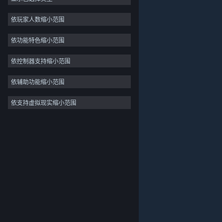
独立
依玩家人数缩小范围
抢先体验
依功能特色缩小范围
休闲
模拟
依控制器支持缩小范围
竞速
依辅助功能缩小范围
体育
依支持虚拟现实缩小范围
关于蒸汽平台
|
退款政策
|
软件许可服务协议
|
视频制作
个人信息保护政策
|
个人信息出境告知书
|
照片编辑
不良内容举报投诉
|
侵权投诉
|
家长监护
微博
微信
© 2026 Valve Corporation 版权所有，完美世界已获授权。
所有商标均属于其在美国或其他国家的拥有者。
© 完美世界征奇(上海)多媒体科技有限公司 版权所有。
增值电信业务经营许可证沪B2-20180406