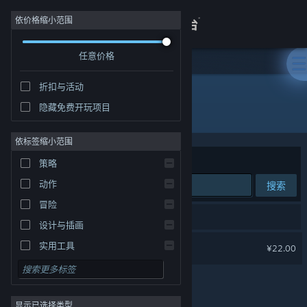
登录
依价格缩小范围
任意价格
商店
折扣与活动
关于
隐藏免费开玩项目
开发者: Adventurer's Tavern
客服
依标签缩小范围
排序依据
相关性
策略
查看桌面版网站
动作
搜索
冒险
1 个匹配的搜索结果。
设计与插画
改变
实用工具
¥22.00
免费开玩
角色扮演
显示已选择类型
大型多人在线