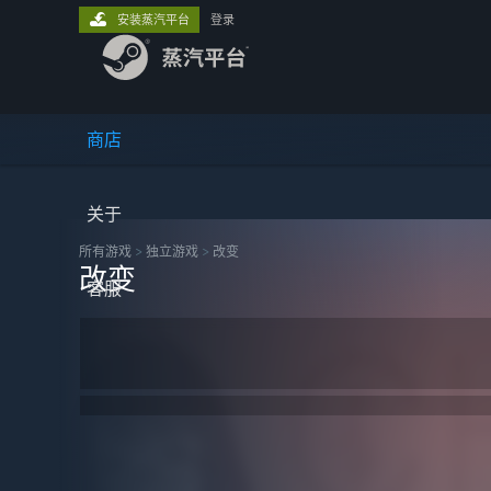
安装蒸汽平台
登录
商店
关于
所有游戏
>
独立‎游戏
>
改变
改变
客服