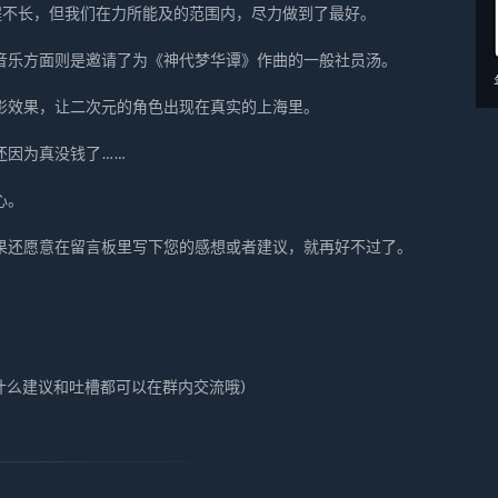
程不长，但我们在力所能及的范围内，尽力做到了最好。
音乐方面则是邀请了为《神代梦华谭》作曲的一般社员汤。
影效果，让二次元的角色出现在真实的上海里。
还因为真没钱了……
心。
果还愿意在留言板里写下您的感想或者建议，就再好不过了。
有什么建议和吐槽都可以在群内交流哦)