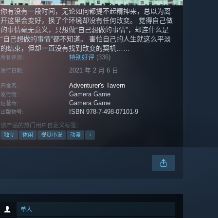
你有没有一段时间，无论如何都提不起精神来，总以为离
开这里会变好，换了个环境却没有任何改变。 觉得自己做
的事情毫无意义，只想做“自己想做的事情”，却连什么是
“自己想做的事情”都不知道。 害怕自己的人生就这么平淡
的结束，但却一直没有找到改变的契机……
特别好评
(336)
所有评测：
2021 年 2 月 6 日
发行日期:
Adventurer's Tavern
开发者:
Gamera Game
发行商:
Gamera Game
运营商:
ISBN 978-7-498-07101-9
出版物号:
该产品的热门用户自定义标签：
独立
休闲
视觉小说
动漫
+
单人