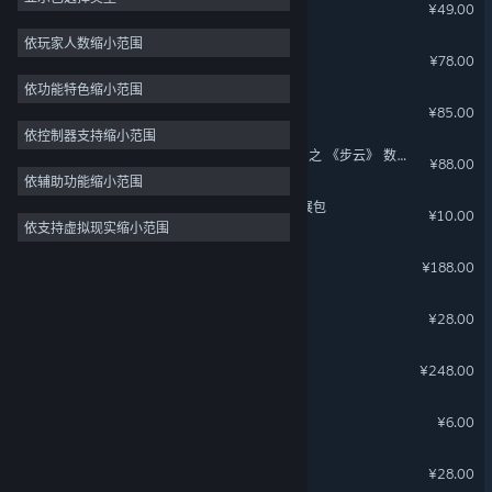
古剑奇谭二(GuJian2)
¥49.00
武侠
3
依玩家人数缩小范围
心渊梦境
¥78.00
策略
依功能特色缩小范围
设计与插画
古剑奇谭网络版
¥85.00
实用工具
依控制器支持缩小范围
古剑奇谭网络版 原声音乐辑 之 《步云》 数字礼包
¥88.00
免费开玩
依辅助功能缩小范围
独立
《古剑奇谭三》联动福利扩展包
¥10.00
依支持虚拟现实缩小范围
抢先体验
古剑奇谭网络版-豪华版
休闲
¥188.00
心渊梦境 - 官方美术设定集
¥28.00
古剑奇谭网络版-终极版
¥248.00
古剑奇谭网络版 -“大麦”福利
关于蒸汽平台
|
退款政策
|
软件许可服务协议
|
¥6.00
个人信息保护政策
|
个人信息出境告知书
|
不良内容举报投诉
|
侵权投诉
|
家长监护
古剑奇谭网络版-成长礼包
¥28.00
微博
微信