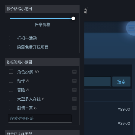
登录
依价格缩小范围
任意价格
商店
折扣与活动
关于
隐藏免费开玩项目
开发者: Aurogon Shanghai
客服
依标签缩小范围
排序依据
相关性
角色扮演
10
查看桌面版网站
动作
8
搜索
冒险
8
13 个匹配的搜索结果。
大型多人在线
6
古剑奇谭三(Gujian3)
剧情丰富
6
¥99.00
仙侠
6
古剑奇谭(GuJian)
¥39.00
开放世界
3
显示已选择类型
武术
3