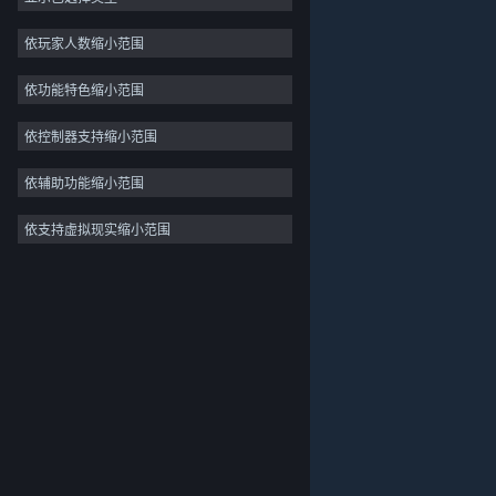
2D
依玩家人数缩小范围
抢先体验
依功能特色缩小范围
3D
免费开玩
依控制器支持缩小范围
氛围
依辅助功能缩小范围
剧情丰富
依支持虚拟现实缩小范围
关于蒸汽平台
|
退款政策
|
软件许可服务协议
|
彩色
个人信息保护政策
|
个人信息出境告知书
|
探索
不良内容举报投诉
|
侵权投诉
|
家长监护
微博
微信
© 2026 Valve Corporation 版权所有，完美世界已获授权。
所有商标均属于其在美国或其他国家的拥有者。
© 完美世界征奇(上海)多媒体科技有限公司 版权所有。
增值电信业务经营许可证沪B2-20180406