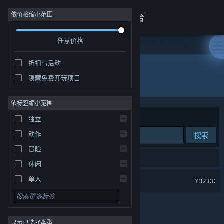
登录
依价格缩小范围
任意价格
商店
折扣与活动
关于
隐藏免费开玩项目
开发者: Cube of Cube
客服
依标签缩小范围
排序依据
相关性
独立
查看桌面版网站
动作
搜索
冒险
1 个匹配的搜索结果。
休闲
变色龙童绘历险
单人
¥32.00
模拟
角色扮演
显示已选择类型
策略