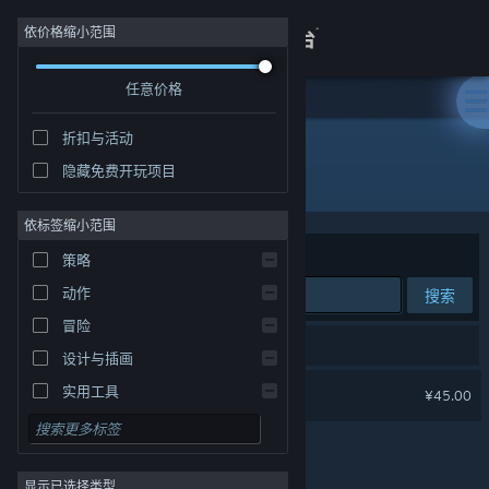
登录
依价格缩小范围
任意价格
商店
折扣与活动
关于
隐藏免费开玩项目
开发者: ISVR北京互联星梦科技有限公司
客服
依标签缩小范围
排序依据
相关性
策略
查看桌面版网站
动作
搜索
冒险
1 个匹配的搜索结果。
设计与插画
快到碗里来
实用工具
¥45.00
免费开玩
角色扮演
显示已选择类型
大型多人在线