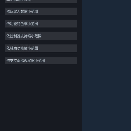
独立
依玩家人数缩小范围
抢先体验
依功能特色缩小范围
休闲
模拟
依控制器支持缩小范围
竞速
依辅助功能缩小范围
体育
依支持虚拟现实缩小范围
关于蒸汽平台
|
退款政策
|
软件许可服务协议
|
视频制作
个人信息保护政策
|
个人信息出境告知书
|
照片编辑
不良内容举报投诉
|
侵权投诉
|
家长监护
微博
微信
© 2026 Valve Corporation 版权所有，完美世界已获授权。
所有商标均属于其在美国或其他国家的拥有者。
© 完美世界征奇(上海)多媒体科技有限公司 版权所有。
增值电信业务经营许可证沪B2-20180406