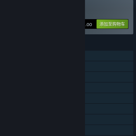
购买 Never Breakup
添加至购物车
¥ 45.00
功能
单人
线上玩家对战
同屏/分屏玩家对战
在线合作
同屏/分屏合作
同屏/分屏
蒸汽平台成就
蒸汽平台云