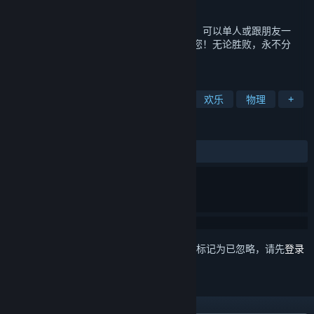
发行日期
2022 年 7 月 15 日
《快到碗里来》是一款十分欢乐的聚会游戏，可以单人或跟朋友一
起。是助人为乐？还是过河拆桥？都取决于您！无论胜败，永不分
手！
标签
平台游戏
休闲
竞速
阖家
欢乐
物理
+
评测
发布至今：
多半差评
(14 篇中的 35%)
想要将此项目添加至您的愿望单、关注它或标记为已忽略，请先
登录