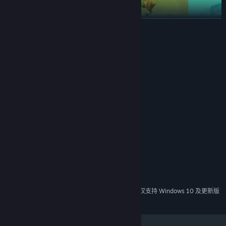
展开阅读
系统需求
在较为和平的剧情模式下，你的目标则是摆脱外星人的抓捕，进入飞
最低配置:
需要 64 位处理器和操作系统
碟（巨碗）后安全脱离；需要面对的挑战不仅有千奇百怪的机关和呆
windows 7-64 bit
操作系统 *:
萌但无情的外星人，还有跨平台匹配到的队友。是通力合作还是相互
intel i3-2100 / AMD A8-5600K
坑害？这完全由你决定....
处理器:
4 GB RAM
内存:
GeForce GTX 630 / Radeon HD 6570
显卡:
11
DIRECTX 版本:
宽带互联网连接
网络:
需要 2 GB 可用空间
存储空间:
推荐配置:
需要 64 位处理器和操作系统
2024 年 1 月 1 日（PT）起，蒸汽平台客户端将仅支持 Windows 10 及更新版
*
使用关卡中获得的金币可以抽取丰富多变的皮肤和外观饰物！从可爱
本。
憨厚的八哥犬到傻傻酷酷的鲨鱼，你可以随心更换装扮，成为竞赛中
最醒目的明星！