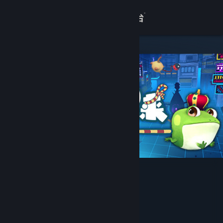
登录
商店
关于
客服
查看桌面版网站
快到碗里来
开发者
ISVR北京互联星梦科技有限公司
Phoenix Games
发行商
Phoenix Games
运营商
ISBN 978-7-498-09434-6
出版物号