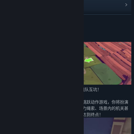
阅读相关新闻
展开阅读
名称:
快到碗里来
类型:
动作
,
冒险
,
休闲
,
独立
,
竞速
发行日期:
2022 年 7 月 15 日
关于此游戏
欢迎加入我们的玩家QQ群一起讨论，一起组队互坑！
玩家交流QQ群：833092494
《快到碗里来》是一款风格十分欢乐的平台跳跃动作游戏，你将扮演
两只被一条弹力绳索连接的小动物：利用弹力绳索、场景内的机关甚
至是你的队友，发挥脑洞大开的操作，最终达到终点！