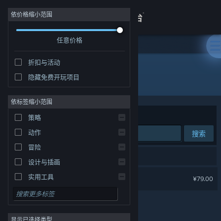
登录
依价格缩小范围
任意价格
商店
折扣与活动
关于
隐藏免费开玩项目
开发者: Washbear Studio
客服
依标签缩小范围
排序依据
相关性
策略
查看桌面版网站
动作
搜索
冒险
1 个匹配的搜索结果。
设计与插画
恐龙乐园
实用工具
¥79.00
免费开玩
角色扮演
显示已选择类型
大型多人在线