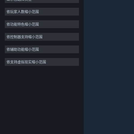
独立
依玩家人数缩小范围
抢先体验
依功能特色缩小范围
休闲
模拟
依控制器支持缩小范围
竞速
依辅助功能缩小范围
体育
依支持虚拟现实缩小范围
关于蒸汽平台
|
退款政策
|
软件许可服务协议
|
视频制作
个人信息保护政策
|
个人信息出境告知书
|
照片编辑
不良内容举报投诉
|
侵权投诉
|
家长监护
微博
微信
© 2026 Valve Corporation 版权所有，完美世界已获授权。
所有商标均属于其在美国或其他国家的拥有者。
© 完美世界征奇(上海)多媒体科技有限公司 版权所有。
增值电信业务经营许可证沪B2-20180406