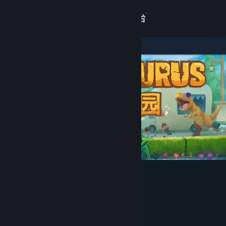
登录
商店
关于
客服
查看桌面版网站
恐龙乐园
Washbear Studio
开发者
发行商
完美世界
运营商
完美世界
ISBN 978-7-498-12900-0
出版物号