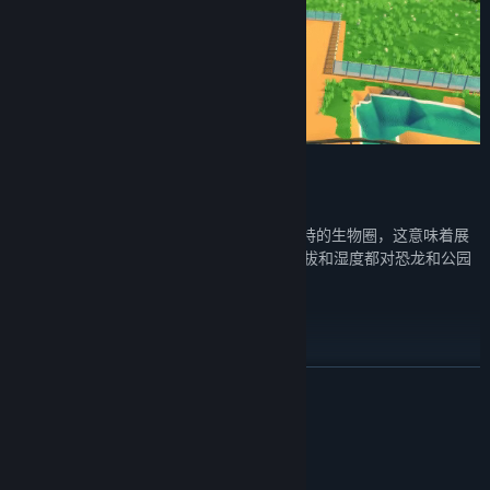
展品设计:
设计上的成功——每只恐龙都需要一个独特的生物圈，这意味着展
品的形状、使用的材料、生态、植物、海拔和湿度都对恐龙和公园
是繁荣发展或灭绝，起着关键性的作用。
公园的创建和管理:
明智地使用资源建造最伟大的恐龙公园，并保持盈利以确保未来的
展开阅读
稳定发展。
系统需求
客户货币化:
通过阅读评论和观察你的客人，对你的公园的流动和安排进行微
最低配置: