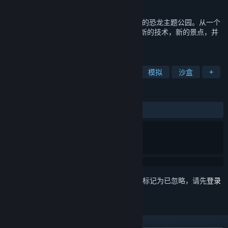
发行日期
2024 年 2 月 26 日
恐龙乐园 挑战玩家来计划，设计和建造自己的恐龙主题公园。从一个
梦想和一个被遗弃的公园开始，玩家将发现新的技术，新的景点，并
与所有的恐龙特别结合！
标签
管理
恐龙
城市营造
建造
模拟
沙盒
+
评测
发布至今：
特别好评
(2,692 篇中的 93%)
想要将此项目添加至您的愿望单、关注它或标记为已忽略，请先
登录