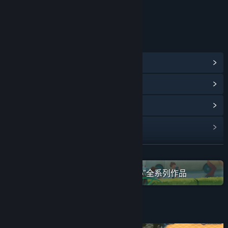
年龄分级机构：中国音像与数字出版协会
链接与信息
查看蒸汽平台成就
(57)
查看点数商店物品
(10)
浏览社区中心
查看更新记录
阅读相关新闻
展开阅读
在蒸汽平台上查看“Washbear Studio”全系列作品
名称:
恐龙乐园
类型:
模拟
,
策略
发行日期:
2024 年 2 月 26 日
关于此游戏