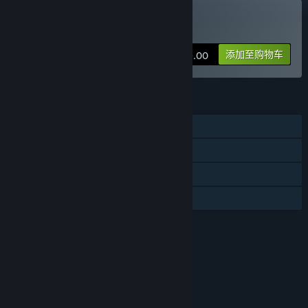
购买 恐龙乐园
添加至购物车
¥ 79.00
功能
单人
蒸汽平台成就
蒸汽平台云
家庭共享
评价
本游戏适用于6周岁及以上用户