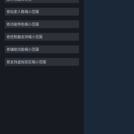
独立
依玩家人数缩小范围
抢先体验
依功能特色缩小范围
休闲
模拟
依控制器支持缩小范围
竞速
依辅助功能缩小范围
体育
依支持虚拟现实缩小范围
关于蒸汽平台
|
退款政策
|
软件许可服务协议
|
视频制作
个人信息保护政策
|
个人信息出境告知书
|
照片编辑
不良内容举报投诉
|
侵权投诉
|
家长监护
微博
微信
© 2026 Valve Corporation 版权所有，完美世界已获授权。
所有商标均属于其在美国或其他国家的拥有者。
© 完美世界征奇(上海)多媒体科技有限公司 版权所有。
增值电信业务经营许可证沪B2-20180406