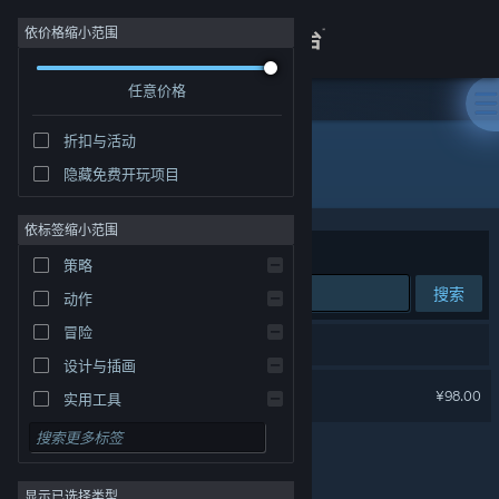
登录
依价格缩小范围
任意价格
商店
折扣与活动
关于
所有产品
隐藏免费开玩项目
客服
依标签缩小范围
排序依据
相关性
策略
查看桌面版网站
搜索
动作
冒险
1 个匹配的搜索结果。
设计与插画
波西亚时光
¥98.00
实用工具
免费开玩
角色扮演
显示已选择类型
大型多人在线