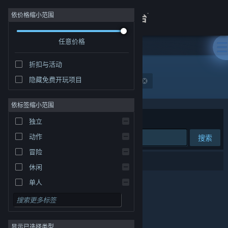
登录
依价格缩小范围
任意价格
商店
折扣与活动
关于
隐藏免费开玩项目
发行商: 上海同济大学电子音像出版社有限公司
客服
依标签缩小范围
排序依据
相关性
独立
查看桌面版网站
动作
搜索
冒险
0 个匹配的搜索结果。
休闲
单人
模拟
角色扮演
显示已选择类型
策略