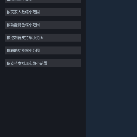
2D
依玩家人数缩小范围
抢先体验
依功能特色缩小范围
3D
免费开玩
依控制器支持缩小范围
氛围
依辅助功能缩小范围
剧情丰富
依支持虚拟现实缩小范围
关于蒸汽平台
|
退款政策
|
软件许可服务协议
|
彩色
个人信息保护政策
|
个人信息出境告知书
|
探索
不良内容举报投诉
|
侵权投诉
|
家长监护
微博
微信
© 2026 Valve Corporation 版权所有，完美世界已获授权。
所有商标均属于其在美国或其他国家的拥有者。
© 完美世界征奇(上海)多媒体科技有限公司 版权所有。
增值电信业务经营许可证沪B2-20180406