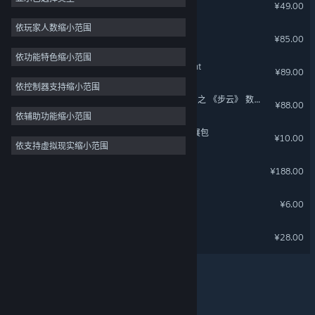
古剑奇谭二(GuJian2)
¥49.00
2D
依玩家人数缩小范围
古剑奇谭网络版
¥85.00
抢先体验
依功能特色缩小范围
3D
神舞幻想 Faith of Danschant
¥89.00
免费开玩
依控制器支持缩小范围
古剑奇谭网络版 原声音乐辑 之 《步云》 数字礼包
¥88.00
氛围
依辅助功能缩小范围
剧情丰富
《古剑奇谭三》联动福利扩展包
¥10.00
依支持虚拟现实缩小范围
彩色
古剑奇谭网络版-豪华版
探索
关于蒸汽平台
|
退款政策
|
软件许可服务协议
|
¥188.00
个人信息保护政策
|
个人信息出境告知书
|
不良内容举报投诉
|
侵权投诉
|
家长监护
古剑奇谭网络版 -“大麦”福利
¥6.00
微博
微信
古剑奇谭网络版-成长礼包
¥28.00
© 2026 Valve Corporation 版权所有，完美世界已获授权。
所有商标均属于其在美国或其他国家的拥有者。
© 完美世界征奇(上海)多媒体科技有限公司 版权所有。