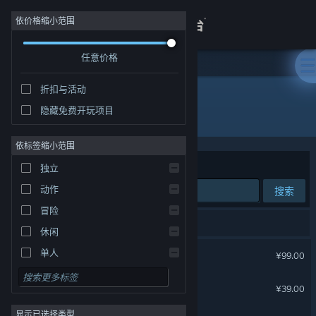
登录
依价格缩小范围
任意价格
商店
折扣与活动
关于
隐藏免费开玩项目
发行商: 北京网元圣唐娱乐科技有限公司
客服
依标签缩小范围
排序依据
相关性
独立
查看桌面版网站
动作
搜索
冒险
10 个匹配的搜索结果。
休闲
古剑奇谭三(Gujian3)
单人
¥99.00
模拟
古剑奇谭(GuJian)
¥39.00
角色扮演
显示已选择类型
策略