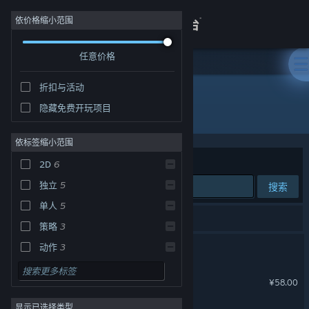
登录
依价格缩小范围
任意价格
商店
折扣与活动
关于
隐藏免费开玩项目
发行商: OKJOY
客服
依标签缩小范围
排序依据
相关性
2D
6
查看桌面版网站
独立
5
搜索
单人
5
6 个匹配的搜索结果。
策略
3
轮回修仙传
动作
3
冒险
3
勇敢的哈克
¥58.00
角色扮演
3
显示已选择类型
平台游戏
3