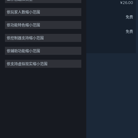
哞哩的长梦
¥26.00
动作冒险
3
依玩家人数缩小范围
铁骑少女（试用版）
免费
2D 平台
3
依功能特色缩小范围
设计与插画
兽人领地 Demo
免费
实用工具
依控制器支持缩小范围
螺钉与浮城
免费开玩
依辅助功能缩小范围
大型多人在线
依支持虚拟现实缩小范围
关于蒸汽平台
|
退款政策
|
软件许可服务协议
|
抢先体验
个人信息保护政策
|
个人信息出境告知书
|
休闲
不良内容举报投诉
|
侵权投诉
|
家长监护
微博
微信
© 2026 Valve Corporation 版权所有，完美世界已获授权。
所有商标均属于其在美国或其他国家的拥有者。
© 完美世界征奇(上海)多媒体科技有限公司 版权所有。
增值电信业务经营许可证沪B2-20180406