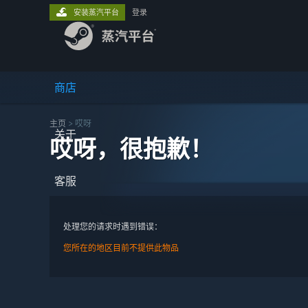
安装蒸汽平台
登录
商店
主页
> 哎呀
关于
哎呀，很抱歉！
客服
处理您的请求时遇到错误：
您所在的地区目前不提供此物品