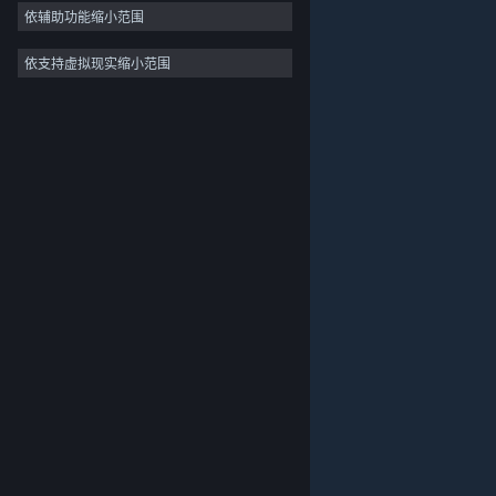
依辅助功能缩小范围
依支持虚拟现实缩小范围
关于蒸汽平台
|
退款政策
|
软件许可服务协议
|
个人信息保护政策
|
个人信息出境告知书
|
不良内容举报投诉
|
侵权投诉
|
家长监护
微博
微信
© 2026 Valve Corporation 版权所有，完美世界已获授权。
所有商标均属于其在美国或其他国家的拥有者。
© 完美世界征奇(上海)多媒体科技有限公司 版权所有。
增值电信业务经营许可证沪B2-20180406