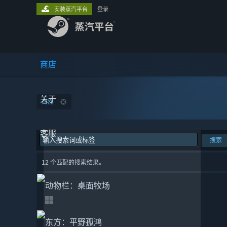
安装蒸汽平台
登录
商店
关于
自然
客服
搜索
12 个匹配的搜索结果。
动物栏：桌面牧场
东方：平野孤鸿