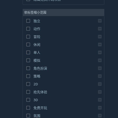
依标签缩小范围
独立
动作
冒险
休闲
单人
模拟
角色扮演
策略
2D
抢先体验
3D
免费开玩
氛围