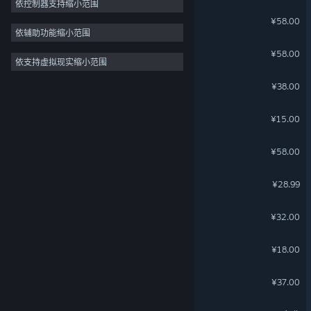
依控制器支持缩小范围
绝地鸭卫
¥58.00
依辅助功能缩小范围
勇敢的哈克
¥58.00
依支持虚拟现实缩小范围
未完信䇳：纸鸢
¥38.00
轩辕剑外传 枫之舞
¥15.00
微光之镜
¥58.00
番言薯语
¥28.99
变色龙童绘历险
¥32.00
怪物之家
¥18.00
小三角大英雄
¥37.00
星辰变