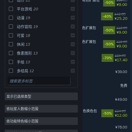
苍翼：混沌效应 - 黑铁直人 角色扩展包
¥18.00
-50%
¥9.00
平台游戏
20
黄油猫
¥42.00
-40%
动漫
19
¥25.20
动作冒险
19
苍翼：混沌效应 - 芭烈特 角色扩展包
¥18.00
-50%
¥9.00
可爱
18
苍翼：混沌效应 - 哈札马 角色扩展包
¥18.00
休闲
13
-50%
¥9.00
像素图形
13
暗影火炬城
¥58.00
-70%
¥17.40
手绘
13
轩辕剑叁外传 天之痕
多结局
12
¥39.00
英魂之刃
免费
显示已选择类型
轩辕剑叁 云和山的彼端
¥49.00
依玩家人数缩小范围
苍翼：混沌效应【X档案】角色换色包
¥24.00
-50%
¥12.00
依功能特色缩小范围
心渊梦境
¥78.00