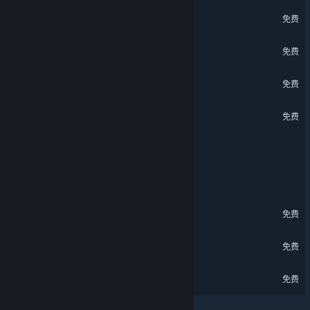
深空之劫
免费
未完信笺：纸鸢Demo
免费
黄老饼梦游惊奇 试玩版
免费
大菠萝马戏团 - 试玩版
免费
偷天换命
螺钉与浮城
绝地鸭卫 试玩版
关于蒸汽平台
|
退款政策
|
软件许可服务协议
|
免费
个人信息保护政策
|
个人信息出境告知书
|
不良内容举报投诉
|
侵权投诉
|
家长监护
纪元：变异 试玩版
免费
微博
微信
黄油猫 Demo
免费