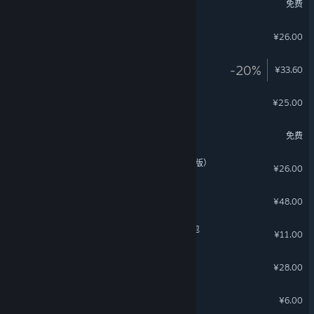
免费
哞哩的长梦
¥26.00
大菠萝马戏团
-20%
¥33.60
雨城
¥25.00
梦塔防
免费
纸鸢-数字设定集（简体中文版）
¥26.00
绝地鸭卫 - 传奇装扮包
¥48.00
《英魂之刃》十周年特惠礼包
¥11.00
绝地鸭卫 - 史诗装扮包
¥28.00
纸鸢数字海报与动态壁纸
¥6.00