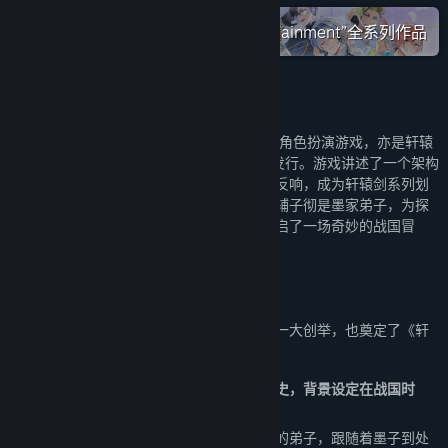
在蒸汽平台上查看“SOFTSTAR Entertainment”全系列作品
关于此游戏
《轩辕剑外传 枫之舞》是由大宇资讯制作的角色扮演游戏，亦是轩辕
剑系列的首部外传作品，于1995年1月6日发行。游戏讲述了一个架构
于真实历史背景的故事，并因此获得巨大的反响，成为轩辕剑系列划
时代的作品。游戏以真实历史为背景，主角辅子彻是墨家弟子，为探
查鬼谷子弟子蜀桑子的阴谋而踏上江湖，开启了一场奇妙的战国冒
险。
一场惊心动魄的奇妙冒险
并引入奇妙的
古机关术
构思，这不但成为了一大创举，也奠定了《轩
辕剑》系列的世界观。
《枫之舞》游戏为独立的故事，完美结合历史，背景设定在战国时
代。
主角辅子彻是战国时期思想家和科学家墨子的弟子，跟随着墨子到处