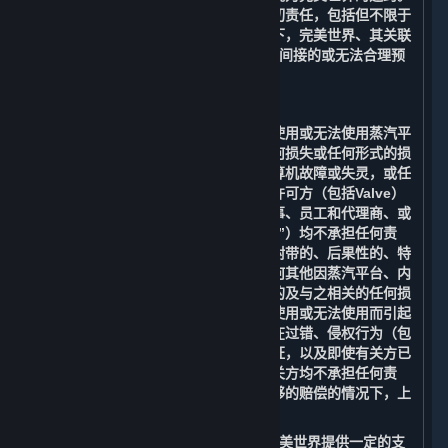
您同意放弃追究完美世界由此产生的一切责任，包括但不限于
赔偿由此产生的任何损失。在任何情况下，完美世界、其关联
方或许可方（包括Valve）均不承担任何间接的或无法合理预
见的损失。
B. 责任限制
在适用法律允许的最大范围内，对于因使用或无法使用蒸汽平
台、您的帐户、内容和服务而造成的任何损失或任何形式的损
害，包括但不限于商誉损失、停工、计算机故障或失灵，或任
何其他商业损害或损失，完美世界、其许可方（包括Valve）
及其各自的关联方、高级管理人员、董事、员工和代理商、或
其各自的服务提供商（以下简称“有关方”）均不承担任何责
任。在任何情况下，对于任何间接的、附带的、后果性的、特
殊的、惩罚性的或惩戒性的损害，或任何其他因蒸汽平台、内
容和服务和与其相关的任何信息而产生的及与之相关的任何损
害，或因内容和服务或任何信息的延迟使用或无法使用而引起
的与之相关的赔偿，即使是在有关方存在过错、侵权行为（包
括疏忽）、负有严格责任或违反任何保证，以及即使有关方已
被告知可能发生此类损害的情况下，有关方均不承担任何责
任。即使在任何补救措施都未能提供足够的赔偿的情况下，上
述限制及免责条款也应适用。
在适用法律允许的情况下，Valve会向完美世界提供一定的支