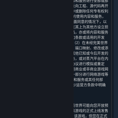
下，您不可以对通过蒸汽平台获得的内容和服务进行全部或部
分地复制、复印、出版、分发、翻译、反向工程、源代码再开
发、修改、拆解、反编译、衍生作品创作或删除任何专有权利
声明或标签。 您有权为您个人使用之目的使用内容和服务，
但您不得：（1）在未经完美世界事先书面同意的情况下，以
任何方式向其他方出售内容或服务，或在其上为其他方设立担
保，或向其他方转让内容和服务的复制品，亦或将内容和服务
出租或许可给他人使用，但本协议、附加条款或适用的开发
方/运营方条款中明确允许的情况除外；（2）在未经完美世界
事先书面同意的情况下，通过模拟协议、端口映射、修改或添
加内容和服务的组件、使用应用程序或其他已知或今后开发的
技术，为内容和服务搭建或提供匹配服务，或对蒸汽平台在内
容和服务的任何网络功能中使用的通信协议进行模拟或重定
向，用于在互联网上进行网络游戏、利用商业或非商业游戏网
络或作为内容聚合网络、网站或服务的一部分进行网络游戏等
用途；或（3）为任何商业目的利用内容和服务或其任何部
分，但本协议、附加条款或适用的开发方/运营方条款中明确
允许的情况除外。
E. 预购
在某些游戏正式在平台上线发售前，完美世界可能向您开放预
购，在您付清全部预购款后，您可以在该游戏的正式上线发售
日（以下简称“
正式上线日
”）下载和使用该游戏，但您在正式