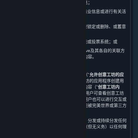
址、游戏交易平台、游戏充值平台等信息；
（7） 滥发广告内容、垃圾邮件或其他商业信息或进行有关活
动；
（8） 发布灌水、与相关版块无关、已被锁定或删除、或蓄意
引起争议的内容；
（9） 操纵或滥用平台的评价、举报功能或投票系统；或
（10）发布、传播其他对完美世界、Valve及其各自的关联方
或许可方不利的或影响其他用户权益的内容。
B. 上传至蒸汽平台创意工坊的内容
蒸汽平台上提供的一些游戏或应用程序（“
允许创意工坊的应
用程序
”）允许您基于或使用允许创意工坊的应用程序创建用
户生成内容，并允许您将该等用户生成内容（“
创意工坊内
容
”）提交至蒸汽平台的创意工坊页面。用户可查看创意工坊
内容，对于某些类别的创意工坊内容，用户也可以进行交互或
下载。某些情形下，创意工坊内容也可能被完美世界或第三方
开发方添加进游戏中。
您理解并同意，完美世界并无义务使用、分发或持续分发任何
创意工坊内容的副本，且完美世界有权（但无义务）以任何理
由限制或移除创意工坊内容。