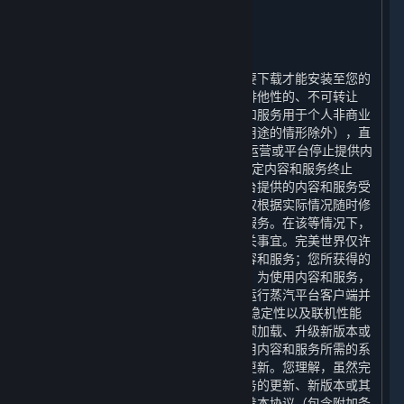
2. 许可
⏶
A. 一般内容和服务许可
蒸汽平台以及平台提供的内容和服务需要下载才能安装至您的
计算机上。完美世界特此授予您一项非排他性的、不可转让
的、不可分许可的权利，许可您将内容和服务用于个人非商业
性用途（但本协议明确允许的用于商业用途的情形除外），直
至（1）本协议终止时；（2）平台停止运营或平台停止提供内
容和服务时；或（3）包含相关许可的特定内容和服务终止
时，您接受上述授权。您理解，通过平台提供的内容和服务受
限于完美世界的商业决策，完美世界有权根据实际情况随时修
改、中止或终止通过平台提供的内容和服务。在该等情况下，
完美世界将根据届时适用的法律处理相关事宜。完美世界仅许
可您使用内容和服务，并非向您出售内容和服务；您所获得的
许可并不授予您对内容和服务的所有权。为使用内容和服务，
您必须拥有一个帐户，并且可能需要您运行蒸汽平台客户端并
保持与互联网的连接。 为提升安全性、稳定性以及联机性能
等原因，蒸汽平台可能需要自动更新、预加载、升级新版本或
以其他方式改进内容和服务，因此，使用内容和服务所需的系
统也会随之更新，您在此同意上述自动更新。您理解，虽然完
美世界可以自行选择是否提供内容和服务的更新、新版本或其
他对内容和服务的改进，但这并不意味着本协议（包含附加条