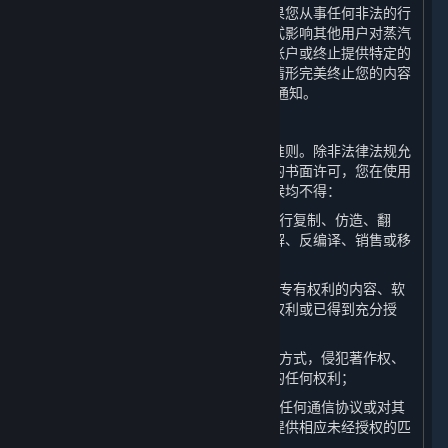
告知其他多人在线游戏服务提供方。如果您从事任何非法的行
为或活动、实施作弊行为、或以其他方式影响其他用户对蒸汽
平台的体验，完美世界可能会终止您的帐户或终止提供特定的
内容和服务。您知晓并同意，若因上述情形完美终止您的内容
和服务和/或帐户，则无需提前向您发出通知。
A. 使用规范
作为平台的用户，您同意遵守以下行为准则。除非法律法规允
许、本协议另有规定或获得了完美世界的书面许可，您在使用
平台以及其提供的内容和服务的任何时候均不得：
（1）以任何方式对平台或内容和服务进行复制、仿造、翻
译、反向工程、破解源代码、修改、拆解、反编译、销售或移
除任何所有权声明和版权信息；
（2）上传或者以其他方式提供他人享有专有权利的内容、软
件或其他文件，除非您已经获得相应的权利或已得到充分授
权；
（3）以通过平台使用任何材料或信息的方式，侵犯著作权、
商标、专利、商业秘密或者任何其他方的任何权利；
（4）以任何方式劫持平台网络功能中的任何通信协议或对其
进行重定向，以便为内容和服务搭建或提供相应未经授权的匹
配服务，比如架设私服；