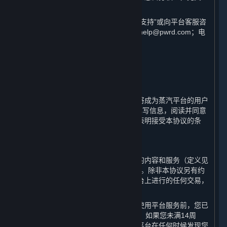
界建议您仔细阅读各条款具体表述。
如您对本协议有任何疑问，可查看“客户支持”或向平台客服咨
询，客服联系方式为邮箱：steamchinahelp@pwrd.com；电
话：021-51796887。
1. 用户注册；条款的适用；您的帐户
⏶
蒸汽平台是由完美世界提供的在线服务。
通过完成蒸汽平台用户帐户的注册，您将成为蒸汽平台的用户
（“
用户
”）。您需要按注册页面的提示填写信息，阅读并同意
本协议，并完成全部注册流程。一旦您表明接受本协议的条
款，本协议即生效。
A. 缔约方
平台由完美世界运营，您通过平台访问的内容和服务（定义见
第1.B条）的相关交易均与完美世界进行。除非本协议另有约
定或进行此类交易时另有说明，您在平台上进行的任何交易，
均构成您与完美世界之间的合同关系。
您确认在订立本协议成为平台用户或在使用平台服务前，您已
年满14周岁并具备相应的民事行为能力。如果您未满14周
岁，您将无法注册成为平台用户。如果平台在任何时候发现您