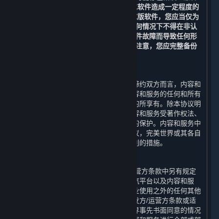
性问题，或对您的计算机、数据和/或软件造成一定程度的
损坏。如果您选择安装和/或使用测试版软件，您应当仅为
测试和改进软件的目的使用，且在任何情况下不得在非认
可的系统上使用或在可能因测试版软件故障而导致任何形
式损害之情形下使用。此外，请特别注意，您应完整备份
您选择安装测试版软件的系统。
C. 内容和服务的所有权
受限于许可方协议的规定，对于本协议缔约双方而言，内容和
服务的所有权和相关知识产权，以及内容和服务的任何和所有
副本，由完美世界为运营蒸汽平台之目的所享有。除本协议明
确说明外，完美世界保留所有权利。内容和服务受著作权法、
国际版权条约和公约以及其他适用法律的保护。内容和服务中
包含某些被许可的内容，如您违反本协议，完美世界或其各自
关联方以及许可方可能会采取保护其权利的措施。
D. 对内容和服务的使用限制
除本协议、附加条款或适用的开发方/运营方条款中另有规定
外，您不得将内容和服务用于除访问蒸汽平台以及内容和服
务、以及对内容和服务进行个人的非商业使用之外的任何其他
目的。除本协议、附加条款或适用的开发方/运营方条款或适
用的法律另有规定外，在未取得完美世界事先书面同意的情况