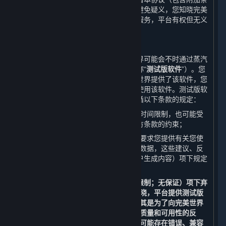
款）授予您将获得该等更新的权利。为避免疑义，您知晓完美
世界不保证其会持续更新或升级内容和服务，平台有权但无义
务更新或升级内容和服务。
B. 测试版软件许可
在某些软件正式上线发售之前，完美世界可能会不时通过蒸汽
平台向您提供该软件的测试版（以下简称“
测试版软件
”）。您
并非必须使用测试版软件，但如果完美世界提供了该软件，您
可以在遵守以下条款的前提下自行选择使用该软件。测试版软
件为内容和服务的一部分，使用时需遵循以下条款的规定：
您使用测试版软件的权利可能会受到时间限制，也可能受
到附加条款和/或适用的开发方/运营方条款的约束；
完美世界或完美世界的关联方可能会要求您提供有关您使
用测试版软件的建议、反馈或者相关数据，这些建议、反
馈或者数据会被视为下文第6条（用户生成内容）项下规定
的用户生成内容；以及
除了应适用第9条（免责声明；责任限制；无保证）项下弃
权和责任限制条款以外，您还应当知晓，平台提供测试版
软件的目的仅为测试和改进软件，尤其是为了向完美世界
以及其关联方提供有关测试版软件的质量和可用性的反
馈；测试版软件并非最终版本，因此可能存在错误、兼容