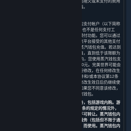
销之前产生的费用、附加费或支出。任何拖欠或未支付的费用
必须在完美世界允许您再次注册之前结清。
C. 蒸汽钱包
蒸汽平台可能向您提供与您帐户相关联的支付帐户（以下简称
“
蒸汽钱包
”）。蒸汽钱包并非银行帐户，也不是任何支付工
具，而是向您提供的购买内容和服务的预付功能。您可以通过
借记卡、信用卡、预付卡、促销码或蒸汽平台接受的其他支付
方式，在限额人民币14,000元内向您的蒸汽钱包充值。若达到
该限额，您将无法再向您的蒸汽钱包充值，直到低于该限额为
止。在任何二十四（24）小时的时间段内，您使用蒸汽钱包支
付的总金额，合计不得超过人民币14,000元。完美世界可能会
不时对蒸汽钱包的余额和使用的限制进行修改，在任何修改生
效日前的六十（60）日，我们会通过邮件和/或本协议第12条
中列明的其他方式通知您。如果您在该修改生效日后仍继续使
用您的帐户，则视为您接受了该修改；如果您不同意该修改，
您有权注销您的帐户或停止使用您的蒸汽钱包。
您可以使用蒸汽钱包余额购买内容和服务，包括游戏内购。游
戏内购仅可通过蒸汽钱包进行。除第3.G条的规定的情况外，
充值至蒸汽钱包内的余额不可退款，亦不可转让。蒸汽钱包内
的余额仅能通过蒸汽平台为购买内容和服务（包括但不限于通
过蒸汽平台提供的游戏和其他应用程序）而使用。蒸汽钱包内