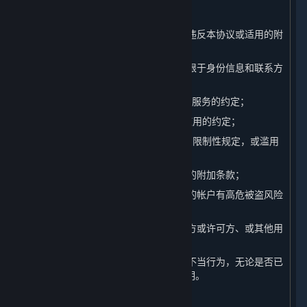
（14）违反任何国家的法律法规的行为；
（15）进行其他对平台造成不利影响或违反本协议或适用的附
加条款的行为；
（16）提供虚假的注册信息（包括但不限于身份信息和联系方
式）；
（17）违反本协议第1.B条中关于内容和服务的约定；
（18）违反本协议第1.C条中关于帐户使用的约定；
（19）违反本协议第2.D条中关于许可的限制性规定，或滥用
本协议授权您的许可权利；
（20）违反本协议其他条款或其他适用的附加条款；
（21）进行经完美世界自行判断认定您的帐户有高危被盗风险
的行为；
（22）参与任何影响完美世界、其关联方或许可方、或其他用
户权益的行为；或
（23）参与其他在行业内被广泛认可的不当行为，无论是否已
经被本协议或其他适用的附加条款所列明。
B. 违规行为的处理