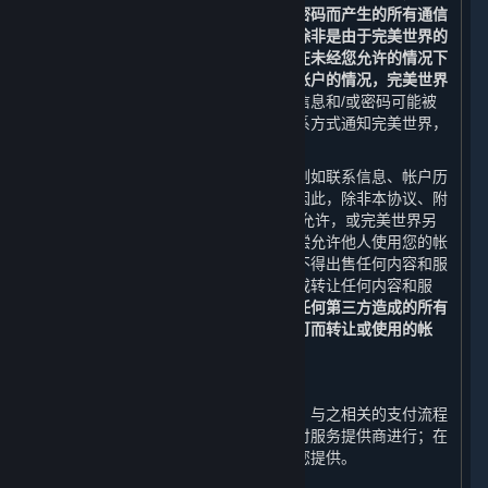
等人士在蒸汽平台上使用您的登录名和密码而产生的所有通信
和活动，完美世界均不承担任何责任。除非是由于完美世界的
疏忽或过错而造成的，否则对于任何人在未经您允许的情况下
冒用您的登录信息和密码从而使用您的帐户的情况，完美世界
不承担任何责任。
如果您认为您的登录信息和/或密码可能被
泄露，您可通过本协议中提供的客服联系方式通知完美世界，
并立即采取任何其他必要的补救措施。
您的帐户（包括与之相关的任何信息，例如联系信息、帐户历
史以及内容和服务）仅供您个人使用。因此，除非本协议、附
加条款或适用的开发方/运营方条款明确允许，或完美世界另
行许可，否则您不得出售您的帐户或有偿允许他人使用您的帐
户，或者以其他方式转让您的帐户，亦不得出售任何内容和服
务，或有偿允许他人使用内容和服务，或转让任何内容和服
务。
否则，您应承担由此给您、平台或任何第三方造成的所有
损失，完美世界有权封禁或收回未经许可而转让或使用的帐
户。
D. 支付流程
对于您在蒸汽平台上购买的内容和服务，与之相关的支付流程
由完美世界、其关联方、或其指定的支付服务提供商进行；在
任何情况下，内容和服务由完美世界向您提供。