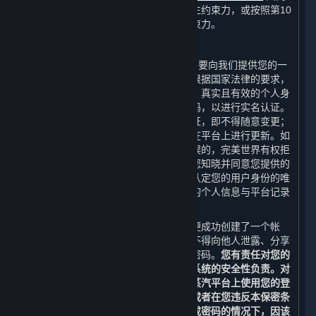
组成，并在您表示接受本协议时对您产生约束力，或按照第10
条（本协议的修订）的规定对您产生约束力。
C. 您的帐户
当您在创建平台帐户（“
帐户
”）时，您需要向我们提供您的一
个有效的电子邮箱地址进行帐户验证。根据国家法律的要求，
您还需要向完美世界提供您最新、完整、真实且有效的个人身
份信息，例如您的真实姓名和身份证号码，以进行实名认证。
您的姓名及身份证号码一经提供并经认证，即不得随意变更；
其他个人信息若发生变更，您应当及时在平台上进行更新。如
果您提交的个人身份信息是伪造的或错误的，完美世界有权拒
绝您的注册申请或终止为您提供服务。您知晓并同意您提供的
个人信息是认定您与帐户的关联性以及认定您的用户身份的唯
一依据。如果您向平台提出请求时提供的个人信息与平台记录
的信息不符，我们有权不受理您的请求。
在您完成蒸汽平台的注册流程之后，您便成功创建了一个帐
户。除非经完美世界特别授权，否则您不得向他人泄露、分享
或以其他方式允许他人使用您的帐户或密码。
您有责任对您的
登录信息和帐户保密，且应对您计算机系统的安全性负责。对
于您的帐户和密码的使用，以及因您在蒸汽平台上使用您的登
录名和密码而产生的所有通信和活动，或者在您违反本保密条
款故意或因疏忽而向其他人泄露登录名或密码的情况下，因该