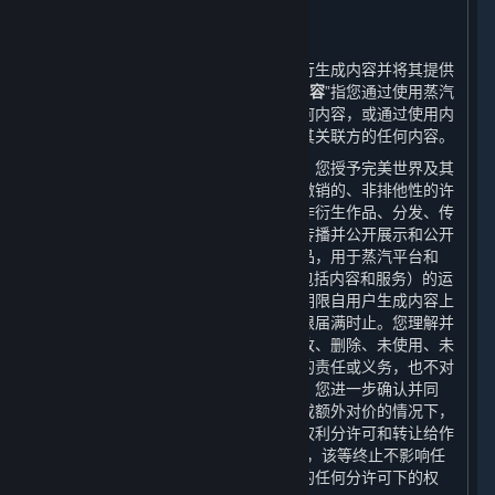
6. 用户生成内容
⏶
A. 一般规定
蒸汽平台提供界面和工具，使您能够自行生成内容并将其提供
给其他用户和/或完美世界。“
用户生成内容
”指您通过使用蒸汽
平台的多用户功能向其他用户提供的任何内容，或通过使用内
容和服务或其他方式提供给完美世界或其关联方的任何内容。
当您将用户生成内容上传至蒸汽平台时，您授予完美世界及其
关联方一项世界范围的、免费的、不可撤销的、非排他性的许
可，以使用、复制、分许可、修改、创作衍生作品、分发、传
播、转码、翻译、广播以及以其他方式传播并公开展示和公开
表演您创建的用户生成内容及其衍生作品，用于蒸汽平台和
Steam平台的服务、游戏或其他产品（包括内容和服务）的运
营、分发、整合和推广等目的。本许可期限自用户生成内容上
传到蒸汽平台时起至其完整知识产权期限届满时止。您理解并
同意，完美世界不承担任何因使用、修改、删除、未使用、未
修改、未删除您的用户生成内容而产生的责任或义务，也不对
任何用户生成内容做出任何形式的保证。您进一步确认并同
意，完美世界可以在无需您进一步同意或额外对价的情况下，
将完美世界对您的用户生成内容享有之权利分许可和转让给作
为平台许可方的Valve。如上述许可终止，该等终止不影响任
何被分许可方在该等许可终止前被授予的任何分许可下的权