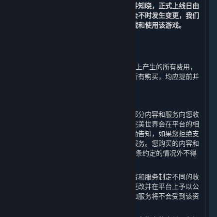
上线日前提出退款申请的除外。
您理解并知晓，正式上线日由
该游戏开发方或游戏运营方决定并可能会不时发生变更，我们
无法承诺或保证您可以在正式上线日下载和使用该游戏。
3. 帐单及支付
⏶
除以下第3.G条规定的以外，在蒸汽平台上产生的所有费用，
以及使用蒸汽钱包（定义如下）进行的所有购买，均应提前并
最终支付。
A. 付款授权
使用平台是免费的，但是完美世界会就部分内容和服务向您收
取一定的费用。对于付费内容和服务，完美世界会在平台的相
应页面上将收费方式和资费标准向您明确告知，如果您拒绝支
付该费用，则您无法使用相应的内容和服务。您购买的内容和
服务一经付费即视为购买完成，除第3.G条约定的情况外不得
退款。
完美世界有权决定并可能会对不同的内容和服务制定不同的收
费方式和资费标准，并有权随时调整或更改并在平台上予以公
布，您在资费发生变动之前购买的内容和服务将不会受到该资
费变动的影响。