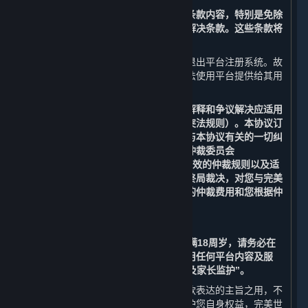
请您务必审慎阅读并充分理解本协议各条款内容，特别是免除
或者限制责任的条款、法律适用和争议解决条款。这些条款将
以粗体标识，您应重点阅读。
若您不同意本协议中的任何条款，您应退出平台注册系统。故
此，您将无法注册成为平台用户，且无法使用平台提供给其用
户（定义见第1条）的任何服务。
请注意：本协议的订立、生效、履行、解释和争议解决应适用
中华人民共和国法律（但不适用任何冲突法规则）。本协议订
立于上海市杨浦区，由本协议引起的或与本协议有关的一切纠
纷和争议均应提交至中国国际经济贸易仲裁委员会
（“CIETAC”）上海分会，根据其届时有效的仲裁规则以及适
用的法律在上海进行仲裁。仲裁裁决为终局裁决，对您与完美
世界均具有约束力。您应当独自承担您的仲裁费用和您根据仲
裁裁决应当承担的赔偿份额。
如果您在订立本协议时年满14周岁但未满18周岁，请务必在
监护人的指导和陪同下阅读本协议并使用任何平台内容及服
务，并请特别注意第8条“未成年人保护及家长监护”。
各条款前所列标题仅为帮助您理解该条款表达的主旨之用，不
影响或限制该条款的含义或解释。为维护您自身权益，完美世