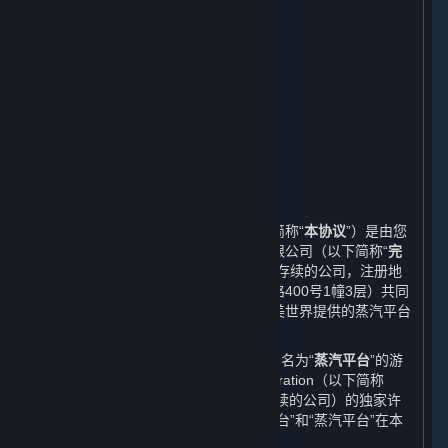
在线行为规则；作弊；违法行为
第三方内容
用户生成内容
个人信息保护
未成年人保护及家长监护
免责声明；责任限制；无保证
协议的修订
期限和终止
其他
本蒸汽平台软件许可及服务协议（以下简称“
本协议
”）是由您
与完美世界征奇（上海）多媒体科技有限公司（以下简称“
完
美世界
”，一家依据中华人民共和国法律存续的公司，注册地
址为中国（上海）自由贸易试验区芳春路400号1幢3层）共同
缔结的协议。本协议规定了您作为由完美世界提供的蒸汽平台
的用户所享有的权利以及应履行的义务。
本协议中的“
平台
”系指由完美世界运营的名为“
蒸汽平台
”的游
戏分发平台。完美世界获得Valve Corporation（以下简称
“
Valve
”，一家依据美国华盛顿州法律存续的公司）的独家许
可在中国大陆地区独立运营该平台。“平台”和“蒸汽平台”在本
协议中具有相同的含义。