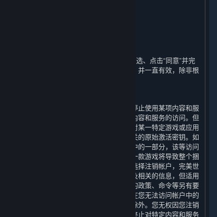
义务按比例退还任何费用。
11. 期限和终止
⏶
A. 期限
本协议的期限（“
期限
”）自您通过首次勾选、点击“同意”并完
成注册表明您接受这些条款之日起开始，并一直有效，除非根
据本协议的相关规定而终止。
B. 用户终止的情形
您可以随时注销您的帐户。您可以随时停止使用某项内容和服
务，或选择要求完美世界终止您对某项内容和服务的访问。但
请注意，内容和服务不可转让，即使您对某一特定游戏或应用
的访问被终止，其他帐户也不能使用相关的原始激活密钥。如
果终止访问的内容和服务是一个捆绑包中的一部分，该等访问
不能被单独终止，终止访问捆绑包内的一款游戏将导致整个捆
绑包中的所有游戏均无法访问。如果您选择注销帐户，完美世
界将立即确认您的请求并删除您的帐户及相关的信息，但适用
的法律法规、规章、规范性文件或政府的政策、命令等另有要
求的，或为履行完美世界的合规义务，在您无法访问帐户中的
信息和数据期间保留您个人信息的情形除外。您无权因您注销
帐户、停止使用任何内容和服务或要求终止对特定内容和服务