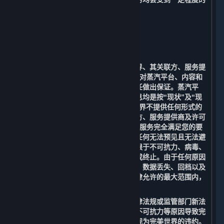
限制。
9. 免责声明；责任限制；无保证
⏶
A. 免责声明
在适用法律允许的最大范围内，完美世界、其关联方、服务提
供商及许可方（包括Valve）明确表示不对蒸汽平台、内容和
服务或根据适用法律可能存在的其他责任做出保证。蒸汽平
台、内容和服务以及与之相关的任何信息均是按“现状”及“现
有”的原则提供，且“存在瑕疵”，完美世界不提供任何形式的
明示或暗示的担保。完美世界、其关联方、服务提供商及许可
方（包括Valve）均不保证提供的内容和服务完全满足您的要
求，也无法保证提供的平台服务不会因任何无法预见且无法避
免的法律、技术或其他风险（包括但不限于不可抗力、病毒、
木马、黑客攻击、政府行为等）而中断或终止。由于任何原因
造成的无法访问、连接中断、传输延迟、数据丢失、回档以及
其他情况造成的损失和风险。在适用法律允许的最大范围内，
您同意放弃追究完美世界的一切责任。
您理解并同意：由于政府行为、国家法律法规或监管部门新法
令的颁布、政策变化、网络传输故障、不可抗力等原因导致完
美世界不能提供相关内容和服务的，不视为完美世界的违约。