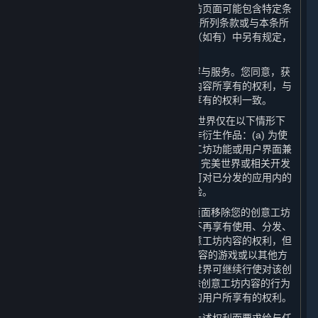
一些允许创意工坊的应用程序或创意工坊页面可能包含特定条
款（“
应用程序特定条款
”），以补充本条所列条款或与本条所
列条款不一致。除非应用程序特定条款（如有）中另有规定，
创意工坊内容适用以下一般规则：
（1） 创意工坊内容属于蒸汽平台的内容与服务。您同意，获
取您创意工坊内容的用户对您创意工坊内容所享有的权利，与
本协议规定的用户对其他内容与服务所享有的权利一致。
（2） 尽管有第6.A条所述的许可，完美世界仅在以下情形下
有权对您的创意工坊内容进行修改或创作衍生作品：(a) 为使
得您的创意工坊内容与蒸汽平台及创意工坊功能或用户界面兼
容，完美世界可进行必要修改；以及 (b) 完美世界或相关开发
方可在其认为有必要或适当的情况下，可对已分发的应用内的
创意工坊内容进行修改，以增强游戏体验。
（3） 您可以自行决定从相关创意工坊页面移除您的创意工坊
内容。如果您选择这样做，完美世界将不再享有使用、分发、
传输、传播、公开展示或公开表演该创意工坊内容的权利，但
是：(a) 对于已分发的含有该创意工坊内容的游戏或以其他方
式在游戏中使用的创意工坊内容，完美世界可继续行使对该创
意工坊内容享有的权利；并且 (b) 您移除创意工坊内容的行为
并不影响已获取该等创意工坊内容副本的用户所享有的权利。