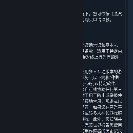
G. 退款
在不与任何您享有的法定权利冲突的情况下，您可依据《蒸汽
平台退款政策》就您在蒸汽平台上进行的购买申请退款。
4. 在线行为规则；作弊；违法行为
⏶
您的在线行为以及与其他用户的互动应当遵循常识和基本礼
仪。根据特定游戏或其他服务适用的使用条款，适用于特定内
容和服务的开发方/运营方条款中可能还会对线上行为有额外
的要求。
某些软件、硬件程序或功能可能在用户使用多人互动版本的游
戏或其修改版本中给予用户不公平竞争优势（以下简称“
作弊
器
”），蒸汽平台以及内容和服务具有用于识别该特定软件、
硬件程序或功能之功能。您同意，您不会自行或协助任何第三
方以任何形式开发制作或使用作弊器。对于用于防止或举报使
用作弊器的软件，您同意您不会直接或间接地禁用、规避或以
其他方式干扰该软件的运行。您知晓并同意，如果您在蒸汽平
台或内容和服务中使用作弊器，完美世界或该多人在线游戏服
务提供方可能将禁止您参与该多人在线游戏。此外，您知晓并
同意，多人在线游戏服务提供方可能会向完美世界报告您使用
作弊器的情况，完美世界也可能会将您使用作弊器的历史记录