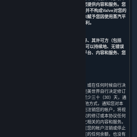
持，以支持完美世界对运营平台以及向您提供内容和服务。您
知晓，Valve向完美世界提供的此类支持并不构成Valve对您的
合同义务。您进一步确认，上述约定并未赋予您因使用蒸汽平
台而针对Valve提起诉讼或索赔的任何权利。
C. 无保证
在适用法律允许的最大范围内，完美世界、其许可方（包括
Valve）、及其各自的关联方均不保证您可以持续地、无错误
地、无病毒地或安全地运行及访问蒸汽平台、内容和服务、您
的帐户或与之相关的任何信息。
10. 协议的修订
⏶
完美世界有权根据国家法律法规的变化、或在任何时候自行决
定单方面修订本协议及其附加条款。如完美世界自行决定修订
本协议，完美世界将在修订生效日期前至少三十（30）天，通
过电子邮件和/或本协议第12条规定的其他方式，通知您对本
协议的任何修改。若您在修订生效前未能注销您的帐户，将视
为您接受该等修订。如果您不同意本协议的修订或本协议任何
条款，您应注销您的帐户或停止使用与之相关的内容和服务。
在这种情况下，完美世界没有义务退还在您的帐户注销或停止
使用任何内容和服务之前帐户中可能存在的任何余额，也没有