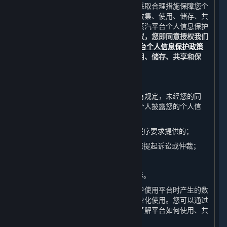
完美世界重视您的个人信息保护，并将采取合理措施保障您个
人信息的安全。关于我们如何通过平台收集、使用、储存、共
享和保护您的个人信息，详情请参见《蒸汽平台个人信息保护
政策》中的相关条款。
如果您同意本协议，您即同意授权我们
在适用法律的允许范围内，按照
蒸汽平台个人信息保护政策
中的要求对您的个人信息进行收集、使用、储存、共享和保
护。
B. 信息披露
除非《蒸汽平台个人信息保护政策》另有规定，未经您的同
意，完美世界不会向任何公司、组织或个人披露您的个人信
息，但下列情况除外：
（1） 应司法机关或行政机关通过法定程序要求提供的；
（2） 为维护完美世界的合法权益而向您提起诉讼或仲裁；
（3） 应您的监护人要求提供；或
（4） 其他根据法律法规应当披露的情形。
完美世界有权自行或与第三方合作对用户使用平台时产生的数
据和用户的个人信息进行数据分析和商业化使用。您可以通过
阅读《蒸汽平台个人信息保护政策》来了解平台如何使用、共
享和保护这些信息。