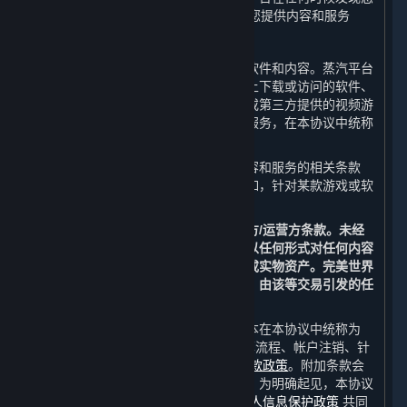
未满14周岁，完美世界有权立即终止向您提供内容和服务
B. 内容和服务
作为用户，您可以通过平台获得服务、软件和内容。蒸汽平台
客户端以及其他任何您可以从蒸汽平台上下载或访问的软件、
内容和其更新，包括但不限于完美世界或第三方提供的视频游
戏和游戏内内容，以及通过平台获取的服务，在本协议中统称
为“
内容和服务
”。
一些内容和服务可能还需遵守针对该内容和服务的相关条款
（以下简称“
开发方/运营方条款
”），例如，针对某款游戏或软
件的最终用户许可协议。
除本协议外，您特此同意遵守所有开发方/运营方条款。未经
完美世界或相关第三方的允许，您不得以任何形式对任何内容
和服务进行交易或交换以获取法定货币或实物资产。完美世界
不承认或保护在平台外进行的任何交易，由该等交易引发的任
何争议将由您自行解决。
此外，与使用平台有关的规则和相关文本在本协议中统称为
“
附加条款
”，其包括但不限于支付和结算流程、帐户注销、针
对特定功能的特定条款以及
蒸汽平台退款政策
。附加条款会
在平台上公示或在平台提供服务时公示。为明确起见，本协议
由本协议条款、附加条款和
蒸汽平台个人信息保护政策
共同