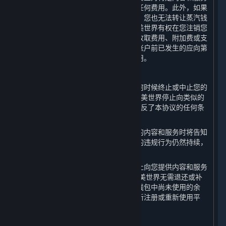
的访问而获得退款，包括内容和服务的任何费用。此外，如果
您的蒸汽钱包中仍有余额尚未使用完毕，您也无法转让蒸汽钱
包中的余额或就钱包余额申请退款。完美世界有权在您注销您
的帐户或终止特定内容和服务之前向您收取费用、附加费或支
出费用。此外，您应自行承担您在注销帐户前已发生的应向第
三方供应商或内容提供商支付的任何费用。
C. 完美世界终止的情形
如果出现以下情况，完美世界有权在任何时候终止或中止您的
帐户或任何特定的内容和服务：（a）完美世界停止向类似的
关于蒸汽平台
|
退款政策
|
软件许可服务协议
|
用户提供此类内容和服务；或（b）您违反了本协议的任何条
个人信息保护政策
|
个人信息出境告知书
|
款。
不良内容举报投诉
|
侵权投诉
|
家长监护
完美世界决定中止向您提供全部或部分的内容和服务时将告知
微博
微信
您中止的期限。该期限届满时，如果您的违规行为仍然持续，
完美世界有权延长该期限。
如果完美世界因您的不当行为而决定停止向您提供内容和服务
和/或终止您的帐户，您理解并同意，完美世界无需退还或补
© 2026 Valve Corporation 版权所有，完美世界已获授权。
偿您帐户中的任何内容和服务或您蒸汽钱包中尚未使用的余
所有商标均属于其在美国或其他国家的拥有者。
额。完美世界有权拒绝您以任何方式重新注册或重新使用平
© 完美世界征奇(上海)多媒体科技有限公司 版权所有。
台。
增值电信业务经营许可证沪B2-20180406
D. 继续有效的条款