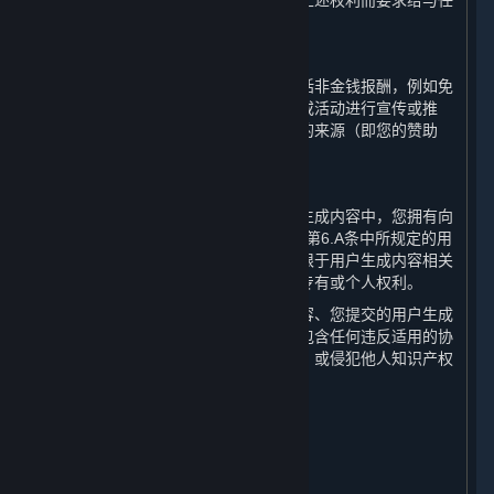
您无权就您授予完美世界及其他用户的上述权利而要求给与任
何补偿或权利。
C. 接受赞助
如果您在接受第三方报酬的情况下（包括非金钱报酬，例如免
费游戏），利用蒸汽平台对产品、服务或活动进行宣传或推
荐，您应当清楚地向公众明示此类报酬的来源（即您的赞助
方）。
D. 承诺与保证
您向完美世界承诺并保证，在所有用户生成内容中，您拥有向
完美世界、Valve及其他相关方授权上述第6.A条中所规定的用
户生成内容许可的所有权利，包括但不限于用户生成内容相关
的或包含的任何类型的知识产权或其他专有或个人权利。
您进一步承诺并保证，您的用户生成内容、您提交的用户生成
内容以及您对用户生成内容的授权中不包含任何违反适用的协
议、法律、法规、政策或社会公共利益，或侵犯他人知识产权
或其他合法权利的内容。
7. 个人信息保护
⏶
A. 保护措施