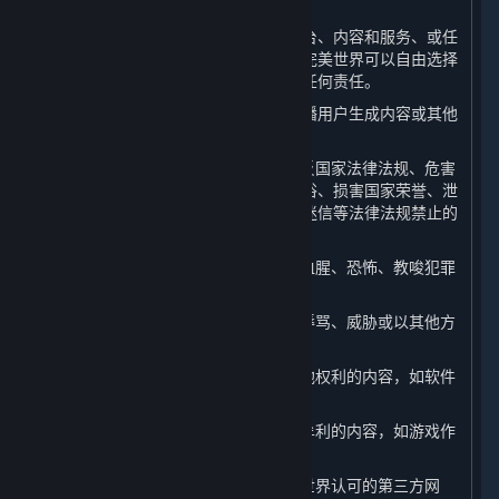
利。
如果您向完美世界提供任何关于蒸汽平台、内容和服务、或任
何完美世界产品或服务的反馈或建议，完美世界可以自由选择
使用这些反馈或建议，而无须对您承担任何责任。
此外，当您在平台上上传、发表、或传播用户生成内容或其他
信息时，您不得：
（1） 上传、发布或以任何方式传播违反国家法律法规、危害
国家安全、破坏祖国统一、违背公序良俗、损害国家荣誉、泄
露国家秘密、煽动民族矛盾、宣扬宗教迷信等法律法规禁止的
内容；
（2） 散布、传播淫秽、色情、暴力、血腥、恐怖、教唆犯罪
或扰乱社会秩序的内容；
（3） 对他人进行侮辱、诽谤、造谣、辱骂、威胁或以其他方
式侵犯他人的合法权利；
（4） 发布、讨论侵犯他人著作权或其他权利的内容，如软件
破解；
（5） 发布、讨论不正当利用游戏漏洞牟利的内容，如游戏作
弊、外挂；
（6） 发布、传播钓鱼网站、非经完美世界认可的第三方网