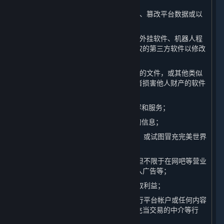
（5）对平台服务器展开攻击、破坏平台、篡改平台数据或以
任何方式影响平台任何系统正常运行；
（6）开发制作、传播或使用作弊程序、外挂软件、机器人程
序、非法破解软件、插件或其他未经授权的第三方软件以修改
内容和服务；
（7）上传或传播含有病毒、木马、蠕虫的文件，或其他类似
的、可能影响他人计算机的正常运行或者损害他人财产的软件
或程序；
（8） 限制或禁止任何其他用户使用内容和服务；
（9） 获取或以其他方式收集平台用户的信息；
（10）以误导他人为目的创建虚假身份，或试图冒充完美世界
的工作人员；
（11）商业化地利用内容和服务，包括但不限于在网吧等营业
性场所举办比赛、未经许可在游戏中插入广告等；
（12）利用平台漏洞或其他不当手段谋取利益；
（13）在未经完美世界许可的情况下进行平台帐户或任何内容
和服务的交易，为上述交易提供协助、充当交易的中介等行
为；