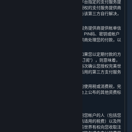
您在平台上购买内容和服务时，应通过平台指定的支付服务提
供商进行充值或付款。任何因通过未经授权的支付服务提供商
进行的充值或消费而导致的纠纷应由您与该第三方自行解决，
完美世界不承担任何责任。
请您注意，当您向完美世界指定的支付服务提供商提供帐单信
息时，即意味着您是与该支付相关的卡、PIN码、密钥或帐户
的授权使用方，并且您授权支付服务提供商处理您的付款，以
支付您在平台上产生的任何费用。
对于具有约定使用期限的内容和服务，如果您以定期付款的方
式购买以继续使用（以下简称“定期付费订阅”），则意味着，
对于每一笔定期付款的金额，您同意并再次确认您授权完美世
界或其指定的支付服务提供商通过任何适用的第三方支付服务
提供商处理相关的付费金额。
如果您使用蒸汽平台需要缴纳任何类型的使用税或消费税，完
美世界会在内容和服务的资费标准和平台上公布的其他资费标
准之外，额外向您收取这些税费。
B. 对您帐户相关费用的责任
作为帐户持有人，您需要对您或任何使用您帐户的人（包括您
的家人或朋友）所产生的所有费用（包括适用的税费）以及所
有购买行为负责。如果您注销帐户，完美世界有权向您收取注