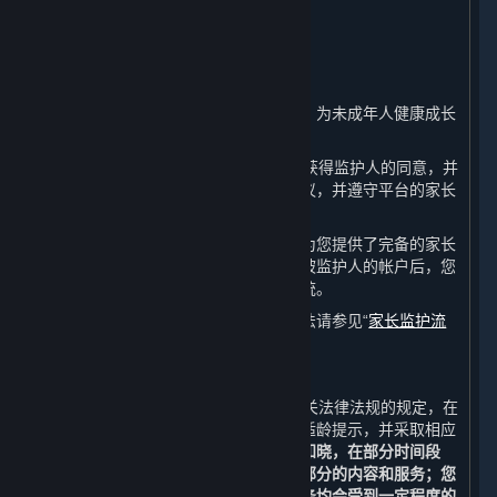
8. 未成年人保护及家长监护
⏶
A. 未成年人保护政策
完美世界注重保护未成年人的合法权益，为未成年人健康成长
保驾护航。
如果您未满18周岁，请在注册前确保已获得监护人的同意，并
在您的家长或监护人的陪同下阅读本协议，并遵守平台的家长
监护政策。
如果您是未成年人的监护人，完美世界为您提供了完备的家长
监护系统。在成功核验您的身份并绑定被监护人的帐户后，您
可以使用完美世界为您提供的监护人系统。
有关家长监护系统的详细介绍和使用方法请参见“
家长监护流
程
”。
B. 技术措施
如果您未满18周岁，完美世界将按照相关法律法规的规定，在
您下载、注册、登录等页面进行适当的适龄提示，并采取相应
的技术措施保护您的健康成长。
您充分知晓，在部分时间段
内，您将不能获取、访问或使用全部或部分的内容和服务；您
通过平台进行的充值和购买的内容和服务均会受到一定程度的