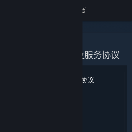
登录
商店
关于
主页
蒸汽平台软件许可及服务协议
客服
查看桌面版网站
蒸汽平台软件许可及服务协议
生效日期: [ 2021年 2 月 9 日 ]
目录：
用户注册；条款的适用；您的帐户
许可
付款