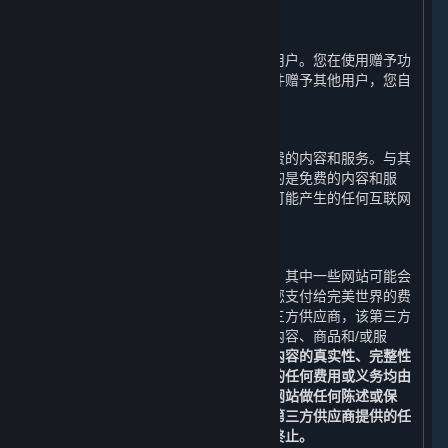
余额不可兑换现金。
D. 用户间赠予
您可以通过平台将游戏或软件赠予其他用户。您在使用赠予功
能时应知悉并确认一旦您将该游戏或软件赠予其他用户，您自
己将不能继续使用该游戏或软件。
E. 免费内容和服务
在一些情况下，完美世界可能会提供免费的内容和服务。与其
他内容和服务一样，即使完美世界提供的是免费的内容和服
务，您也必须自行负担使用蒸汽平台时可能产生的任何互联网
服务、通讯和其他连接费用。
F. 第三方网站
蒸汽平台可能会提供第三方网站的链接。其中一些网站可能会
向您额外收取费用，该等费用不包括在您支付给完美世界的费
用之内。您可能会通过蒸汽平台访问第三方供应商，该第三方
供应商可能在蒸汽平台或互联网上提供内容、商品和/或服
务。
您有义务自行确认第三方网站及其内容的真实性、完整性
和可信性。您与该等第三方交易中产生的任何费用或义务均由
您自行承担。完美世界不对任何第三方网站做任何陈述或保
证。请特别注意，完美世界不保证通过第三方供应商提供的任
何内容和服务不会被改变、被暂停或被终止。