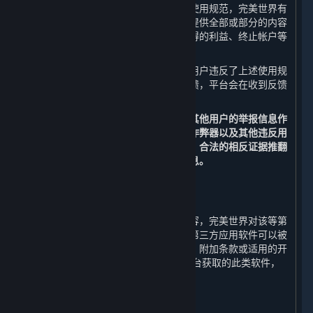
如果您在使用平台的过程中违反了上述使用规范，完美世界有
权视行为的性质和程度中止或终止向您提供全部或部分的内容
和服务，并采取禁止发言、收回违规取得的利益、终止帐户等
处罚措施。
在您使用平台的过程中，如果发现其他用户违反了上述使用规
范，您可以通过举报功能向平台进行反馈，平台会在收到反馈
后进行核实，并决定是否采取相应措施。
您同意以平台的监测数据以及经核实的其他用户的举报信息作
为判断您的帐户是否被盗号、是否使用作弊器以及其他违反用
户行为规范的依据，除非您能提供充分、合法的相反证据推翻
监测数据或经核实的其他用户的举报信息。
5. 第三方内容
⏶
对于所有非由完美世界运营的服务和内容，完美世界对该等第
三方内容不承担任何责任和义务。某些第三方应用软件可以被
企业用于商业目的，但是，除非本协议、附加条款或适用的开
发方/运营方条款明确允许，通过蒸汽平台获取的此类软件，
只能供个人使用。