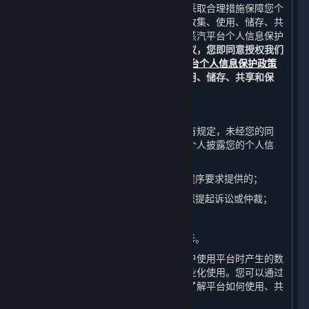
完美世界重视您的个人信息保护，并将采取合理措施保障您个
人信息的安全。关于我们如何通过平台收集、使用、储存、共
享和保护您的个人信息，详情请参见《蒸汽平台个人信息保护
政策》中的相关条款。
如果您同意本协议，您即同意授权我们
在适用法律的允许范围内，按照
蒸汽平台个人信息保护政策
中的要求对您的个人信息进行收集、使用、储存、共享和保
护。
B. 信息披露
除非《蒸汽平台个人信息保护政策》另有规定，未经您的同
意，完美世界不会向任何公司、组织或个人披露您的个人信
息，但下列情况除外：
（1） 应司法机关或行政机关通过法定程序要求提供的；
（2） 为维护完美世界的合法权益而向您提起诉讼或仲裁；
（3） 应您的监护人要求提供；或
（4） 其他根据法律法规应当披露的情形。
完美世界有权自行或与第三方合作对用户使用平台时产生的数
据和用户的个人信息进行数据分析和商业化使用。您可以通过
阅读《蒸汽平台个人信息保护政策》来了解平台如何使用、共
享和保护这些信息。