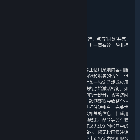
义务按比例退还任何费用。
11. 期限和终止
⏶
A. 期限
本协议的期限（“
期限
”）自您通过首次勾选、点击“同意”并完
成注册表明您接受这些条款之日起开始，并一直有效，除非根
据本协议的相关规定而终止。
B. 用户终止的情形
您可以随时注销您的帐户。您可以随时停止使用某项内容和服
务，或选择要求完美世界终止您对某项内容和服务的访问。但
请注意，内容和服务不可转让，即使您对某一特定游戏或应用
的访问被终止，其他帐户也不能使用相关的原始激活密钥。如
果终止访问的内容和服务是一个捆绑包中的一部分，该等访问
不能被单独终止，终止访问捆绑包内的一款游戏将导致整个捆
绑包中的所有游戏均无法访问。如果您选择注销帐户，完美世
界将立即确认您的请求并删除您的帐户及相关的信息，但适用
的法律法规、规章、规范性文件或政府的政策、命令等另有要
求的，或为履行完美世界的合规义务，在您无法访问帐户中的
信息和数据期间保留您个人信息的情形除外。您无权因您注销
帐户、停止使用任何内容和服务或要求终止对特定内容和服务