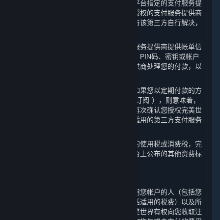
您在平台上购买内容和服务时，应通过平台指定的支付服务提
供商进行充值或付款。任何因通过未经授权的支付服务提供商
进行的充值或消费而导致的纠纷应由您与该第三方自行解决，
完美世界不承担任何责任。
请您注意，当您向完美世界指定的支付服务提供商提供帐单信
息时，即意味着您是与该支付相关的卡、PIN码、密钥或帐户
的授权使用方，并且您授权支付服务提供商处理您的付款，以
支付您在平台上产生的任何费用。
对于具有约定使用期限的内容和服务，如果您以定期付款的方
式购买以继续使用（以下简称“定期付费订阅”），则意味着，
对于每一笔定期付款的金额，您同意并再次确认您授权完美世
界或其指定的支付服务提供商通过任何适用的第三方支付服务
提供商处理相关的付费金额。
如果您使用蒸汽平台需要缴纳任何类型的使用税或消费税，完
美世界会在内容和服务的资费标准和平台上公布的其他资费标
准之外，额外向您收取这些税费。
B. 对您帐户相关费用的责任
作为帐户持有人，您需要对您或任何使用您帐户的人（包括您
的家人或朋友）所产生的所有费用（包括适用的税费）以及所
有购买行为负责。如果您注销帐户，完美世界有权向您收取注