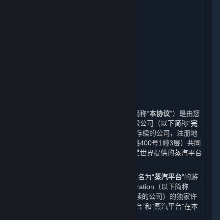
在线行为规则；作弊；违法行为
第三方内容
用户生成内容
个人信息保护
未成年人保护及家长监护
免责声明；责任限制；无保证
协议的修订
期限和终止
其他
本蒸汽平台软件许可及服务协议（以下简称“
本协议
”）是由您
与完美世界征奇（上海）多媒体科技有限公司（以下简称“
完
美世界
”，一家依据中华人民共和国法律存续的公司，注册地
址为中国（上海）自由贸易试验区芳春路400号1幢3层）共同
缔结的协议。本协议规定了您作为由完美世界提供的蒸汽平台
的用户所享有的权利以及应履行的义务。
本协议中的“
平台
”系指由完美世界运营的名为“
蒸汽平台
”的游
戏分发平台。完美世界获得Valve Corporation（以下简称
“
Valve
”，一家依据美国华盛顿州法律存续的公司）的独家许
可在中国大陆地区独立运营该平台。“平台”和“蒸汽平台”在本
协议中具有相同的含义。