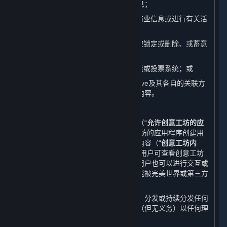
址、游戏交易平台、游戏充值平台等信息；
（7） 滥发广告内容、垃圾邮件或其他商业信息或进行有关活
动；
（8） 发布灌水、与相关版块无关、已被锁定或删除、或蓄意
引起争议的内容；
（9） 操纵或滥用平台的评价、举报功能或投票系统；或
（10）发布、传播其他对完美世界、Valve及其各自的关联方
或许可方不利的或影响其他用户权益的内容。
B. 上传至蒸汽平台创意工坊的内容
蒸汽平台上提供的一些游戏或应用程序（“
允许创意工坊的应
用程序
”）允许您基于或使用允许创意工坊的应用程序创建用
户生成内容，并允许您将该等用户生成内容（“
创意工坊内
容
”）提交至蒸汽平台的创意工坊页面。用户可查看创意工坊
内容，对于某些类别的创意工坊内容，用户也可以进行交互或
下载。某些情形下，创意工坊内容也可能被完美世界或第三方
开发方添加进游戏中。
您理解并同意，完美世界并无义务使用、分发或持续分发任何
创意工坊内容的副本，且完美世界有权（但无义务）以任何理
由限制或移除创意工坊内容。