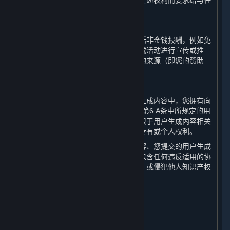
您无权就您授予完美世界及其他用户的上述权利而要求给与任
何补偿或权利。
C. 接受赞助
如果您在接受第三方报酬的情况下（包括非金钱报酬，例如免
费游戏），利用蒸汽平台对产品、服务或活动进行宣传或推
荐，您应当清楚地向公众明示此类报酬的来源（即您的赞助
方）。
D. 承诺与保证
您向完美世界承诺并保证，在所有用户生成内容中，您拥有向
完美世界、Valve及其他相关方授权上述第6.A条中所规定的用
户生成内容许可的所有权利，包括但不限于用户生成内容相关
的或包含的任何类型的知识产权或其他专有或个人权利。
您进一步承诺并保证，您的用户生成内容、您提交的用户生成
内容以及您对用户生成内容的授权中不包含任何违反适用的协
议、法律、法规、政策或社会公共利益，或侵犯他人知识产权
或其他合法权利的内容。
7. 个人信息保护
⏶
A. 保护措施