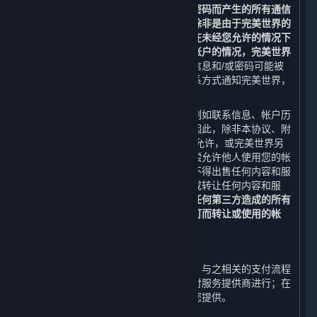
等人士在蒸汽平台上使用您的登录名和密码而产生的所有通信
和活动，完美世界均不承担任何责任。除非是由于完美世界的
疏忽或过错而造成的，否则对于任何人在未经您允许的情况下
冒用您的登录信息和密码从而使用您的帐户的情况，完美世界
不承担任何责任。
如果您认为您的登录信息和/或密码可能被
泄露，您可通过本协议中提供的客服联系方式通知完美世界，
并立即采取任何其他必要的补救措施。
您的帐户（包括与之相关的任何信息，例如联系信息、帐户历
史以及内容和服务）仅供您个人使用。因此，除非本协议、附
加条款或适用的开发方/运营方条款明确允许，或完美世界另
行许可，否则您不得出售您的帐户或有偿允许他人使用您的帐
户，或者以其他方式转让您的帐户，亦不得出售任何内容和服
务，或有偿允许他人使用内容和服务，或转让任何内容和服
务。
否则，您应承担由此给您、平台或任何第三方造成的所有
损失，完美世界有权封禁或收回未经许可而转让或使用的帐
户。
D. 支付流程
对于您在蒸汽平台上购买的内容和服务，与之相关的支付流程
由完美世界、其关联方、或其指定的支付服务提供商进行；在
任何情况下，内容和服务由完美世界向您提供。