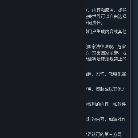
利。
如果您向完美世界提供任何关于蒸汽平台、内容和服务、或任
何完美世界产品或服务的反馈或建议，完美世界可以自由选择
使用这些反馈或建议，而无须对您承担任何责任。
此外，当您在平台上上传、发表、或传播用户生成内容或其他
信息时，您不得：
（1） 上传、发布或以任何方式传播违反国家法律法规、危害
国家安全、破坏祖国统一、违背公序良俗、损害国家荣誉、泄
露国家秘密、煽动民族矛盾、宣扬宗教迷信等法律法规禁止的
内容；
（2） 散布、传播淫秽、色情、暴力、血腥、恐怖、教唆犯罪
或扰乱社会秩序的内容；
（3） 对他人进行侮辱、诽谤、造谣、辱骂、威胁或以其他方
式侵犯他人的合法权利；
（4） 发布、讨论侵犯他人著作权或其他权利的内容，如软件
破解；
（5） 发布、讨论不正当利用游戏漏洞牟利的内容，如游戏作
弊、外挂；
（6） 发布、传播钓鱼网站、非经完美世界认可的第三方网