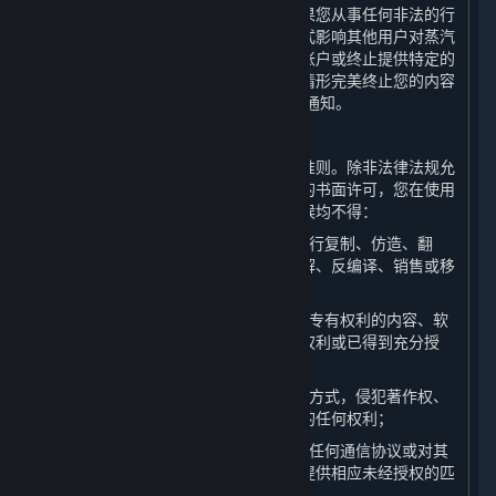
告知其他多人在线游戏服务提供方。如果您从事任何非法的行
为或活动、实施作弊行为、或以其他方式影响其他用户对蒸汽
平台的体验，完美世界可能会终止您的帐户或终止提供特定的
内容和服务。您知晓并同意，若因上述情形完美终止您的内容
和服务和/或帐户，则无需提前向您发出通知。
A. 使用规范
作为平台的用户，您同意遵守以下行为准则。除非法律法规允
许、本协议另有规定或获得了完美世界的书面许可，您在使用
平台以及其提供的内容和服务的任何时候均不得：
（1）以任何方式对平台或内容和服务进行复制、仿造、翻
译、反向工程、破解源代码、修改、拆解、反编译、销售或移
除任何所有权声明和版权信息；
（2）上传或者以其他方式提供他人享有专有权利的内容、软
件或其他文件，除非您已经获得相应的权利或已得到充分授
权；
（3）以通过平台使用任何材料或信息的方式，侵犯著作权、
商标、专利、商业秘密或者任何其他方的任何权利；
（4）以任何方式劫持平台网络功能中的任何通信协议或对其
进行重定向，以便为内容和服务搭建或提供相应未经授权的匹
配服务，比如架设私服；