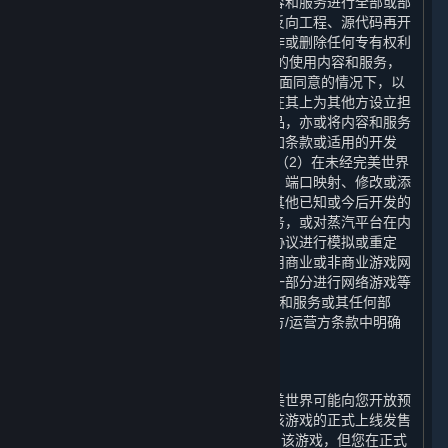
下，您不可以对通过蒸汽平台获得的内容和服务进行全部或部
分地复制、复印、出版、分发、翻译、反向工程、源代码再开
发、修改、拆解、反编译、衍生作品创作或删除任何专有权利
声明或标签。 您有权为您个人使用之目的使用内容和服务，
但您不得：（1）在未经完美世界事先书面同意的情况下，以
任何方式向其他方出售内容或服务，或在其上为其他方设立担
保，或向其他方转让内容和服务的复制品，亦或将内容和服务
出租或许可给他人使用，但本协议、附加条款或适用的开发
方/运营方条款中明确允许的情况除外；（2）在未经完美世界
事先书面同意的情况下，通过模拟协议、端口映射、修改或添
加内容和服务的组件、使用应用程序或其他已知或今后开发的
技术，为内容和服务搭建或提供匹配服务，或对蒸汽平台在内
容和服务的任何网络功能中使用的通信协议进行模拟或重定
向，用于在互联网上进行网络游戏、利用商业或非商业游戏网
络或作为内容聚合网络、网站或服务的一部分进行网络游戏等
用途；或（3）为任何商业目的利用内容和服务或其任何部
分，但本协议、附加条款或适用的开发方/运营方条款中明确
允许的情况除外。
E. 预购
在某些游戏正式在平台上线发售前，完美世界可能向您开放预
购，在您付清全部预购款后，您可以在该游戏的正式上线发售
日（以下简称“
正式上线日
”）下载和使用该游戏，但您在正式