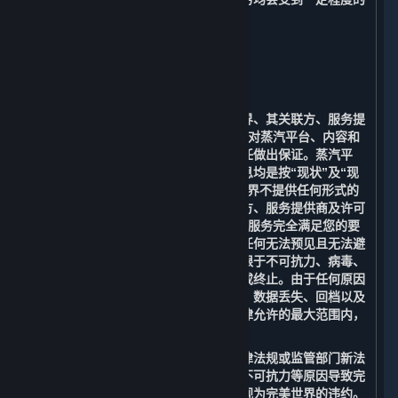
限制。
9. 免责声明；责任限制；无保证
⏶
A. 免责声明
在适用法律允许的最大范围内，完美世界、其关联方、服务提
供商及许可方（包括Valve）明确表示不对蒸汽平台、内容和
服务或根据适用法律可能存在的其他责任做出保证。蒸汽平
台、内容和服务以及与之相关的任何信息均是按“现状”及“现
有”的原则提供，且“存在瑕疵”，完美世界不提供任何形式的
明示或暗示的担保。完美世界、其关联方、服务提供商及许可
方（包括Valve）均不保证提供的内容和服务完全满足您的要
求，也无法保证提供的平台服务不会因任何无法预见且无法避
免的法律、技术或其他风险（包括但不限于不可抗力、病毒、
木马、黑客攻击、政府行为等）而中断或终止。由于任何原因
造成的无法访问、连接中断、传输延迟、数据丢失、回档以及
其他情况造成的损失和风险。在适用法律允许的最大范围内，
您同意放弃追究完美世界的一切责任。
您理解并同意：由于政府行为、国家法律法规或监管部门新法
令的颁布、政策变化、网络传输故障、不可抗力等原因导致完
美世界不能提供相关内容和服务的，不视为完美世界的违约。