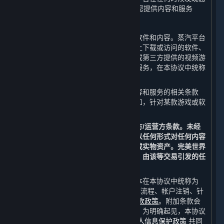
未满14周岁，完美世界有权立即终止向您提供内容和服务
B. 内容和服务
作为用户，您可以通过平台获得服务、软件和内容。蒸汽平台
客户端以及其他任何您可以从蒸汽平台上下载或访问的软件、
内容和其更新，包括但不限于完美世界或第三方提供的视频游
戏和游戏内内容，以及通过平台获取的服务，在本协议中统称
为“
内容和服务
”。
一些内容和服务可能还需遵守针对该内容和服务的相关条款
（以下简称“
开发方/运营方条款
”），例如，针对某款游戏或软
件的最终用户许可协议。
除本协议外，您特此同意遵守所有开发方/运营方条款。未经
完美世界或相关第三方的允许，您不得以任何形式对任何内容
和服务进行交易或交换以获取法定货币或实物资产。完美世界
不承认或保护在平台外进行的任何交易，由该等交易引发的任
何争议将由您自行解决。
此外，与使用平台有关的规则和相关文本在本协议中统称为
“
附加条款
”，其包括但不限于支付和结算流程、帐户注销、针
对特定功能的特定条款以及
蒸汽平台退款政策
。附加条款会
在平台上公示或在平台提供服务时公示。为明确起见，本协议
由本协议条款、附加条款和
蒸汽平台个人信息保护政策
共同