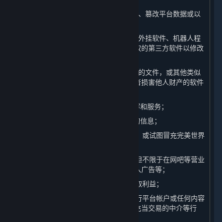
（5）对平台服务器展开攻击、破坏平台、篡改平台数据或以
任何方式影响平台任何系统正常运行；
（6）开发制作、传播或使用作弊程序、外挂软件、机器人程
序、非法破解软件、插件或其他未经授权的第三方软件以修改
内容和服务；
（7）上传或传播含有病毒、木马、蠕虫的文件，或其他类似
的、可能影响他人计算机的正常运行或者损害他人财产的软件
或程序；
（8） 限制或禁止任何其他用户使用内容和服务；
（9） 获取或以其他方式收集平台用户的信息；
（10）以误导他人为目的创建虚假身份，或试图冒充完美世界
的工作人员；
（11）商业化地利用内容和服务，包括但不限于在网吧等营业
性场所举办比赛、未经许可在游戏中插入广告等；
（12）利用平台漏洞或其他不当手段谋取利益；
（13）在未经完美世界许可的情况下进行平台帐户或任何内容
和服务的交易，为上述交易提供协助、充当交易的中介等行
为；