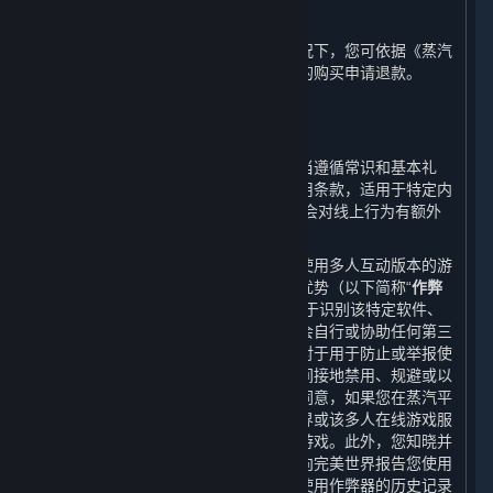
G. 退款
在不与任何您享有的法定权利冲突的情况下，您可依据《蒸汽
平台退款政策》就您在蒸汽平台上进行的购买申请退款。
4. 在线行为规则；作弊；违法行为
⏶
您的在线行为以及与其他用户的互动应当遵循常识和基本礼
仪。根据特定游戏或其他服务适用的使用条款，适用于特定内
容和服务的开发方/运营方条款中可能还会对线上行为有额外
的要求。
某些软件、硬件程序或功能可能在用户使用多人互动版本的游
戏或其修改版本中给予用户不公平竞争优势（以下简称“
作弊
器
”），蒸汽平台以及内容和服务具有用于识别该特定软件、
硬件程序或功能之功能。您同意，您不会自行或协助任何第三
方以任何形式开发制作或使用作弊器。对于用于防止或举报使
用作弊器的软件，您同意您不会直接或间接地禁用、规避或以
其他方式干扰该软件的运行。您知晓并同意，如果您在蒸汽平
台或内容和服务中使用作弊器，完美世界或该多人在线游戏服
务提供方可能将禁止您参与该多人在线游戏。此外，您知晓并
同意，多人在线游戏服务提供方可能会向完美世界报告您使用
作弊器的情况，完美世界也可能会将您使用作弊器的历史记录