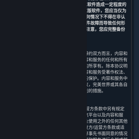
性问题，或对您的计算机、数据和/或软件造成一定程度的
损坏。如果您选择安装和/或使用测试版软件，您应当仅为
测试和改进软件的目的使用，且在任何情况下不得在非认
可的系统上使用或在可能因测试版软件故障而导致任何形
式损害之情形下使用。此外，请特别注意，您应完整备份
您选择安装测试版软件的系统。
C. 内容和服务的所有权
受限于许可方协议的规定，对于本协议缔约双方而言，内容和
服务的所有权和相关知识产权，以及内容和服务的任何和所有
副本，由完美世界为运营蒸汽平台之目的所享有。除本协议明
确说明外，完美世界保留所有权利。内容和服务受著作权法、
国际版权条约和公约以及其他适用法律的保护。内容和服务中
包含某些被许可的内容，如您违反本协议，完美世界或其各自
关联方以及许可方可能会采取保护其权利的措施。
D. 对内容和服务的使用限制
除本协议、附加条款或适用的开发方/运营方条款中另有规定
外，您不得将内容和服务用于除访问蒸汽平台以及内容和服
务、以及对内容和服务进行个人的非商业使用之外的任何其他
目的。除本协议、附加条款或适用的开发方/运营方条款或适
用的法律另有规定外，在未取得完美世界事先书面同意的情况