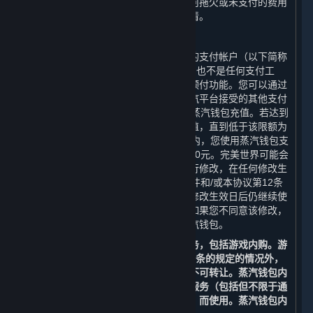
销之前产生的费用、附加费或支出。任何拖欠或未支付的费用
必须在完美世界允许您再次注册之前结清。
C. 蒸汽钱包
蒸汽平台可能向您提供与您帐户相关联的支付帐户（以下简称
“
蒸汽钱包
”）。蒸汽钱包并非银行帐户，也不是任何支付工
具，而是向您提供的购买内容和服务的预付功能。您可以通过
借记卡、信用卡、预付卡、促销码或蒸汽平台接受的其他支付
方式，在限额人民币14,000元内向您的蒸汽钱包充值。若达到
该限额，您将无法再向您的蒸汽钱包充值，直到低于该限额为
止。在任何二十四（24）小时的时间段内，您使用蒸汽钱包支
付的总金额，合计不得超过人民币14,000元。完美世界可能会
不时对蒸汽钱包的余额和使用的限制进行修改，在任何修改生
效日前的六十（60）日，我们会通过邮件和/或本协议第12条
中列明的其他方式通知您。如果您在该修改生效日后仍继续使
用您的帐户，则视为您接受了该修改；如果您不同意该修改，
您有权注销您的帐户或停止使用您的蒸汽钱包。
您可以使用蒸汽钱包余额购买内容和服务，包括游戏内购。游
戏内购仅可通过蒸汽钱包进行。除第3.G条的规定的情况外，
充值至蒸汽钱包内的余额不可退款，亦不可转让。蒸汽钱包内
的余额仅能通过蒸汽平台为购买内容和服务（包括但不限于通
过蒸汽平台提供的游戏和其他应用程序）而使用。蒸汽钱包内