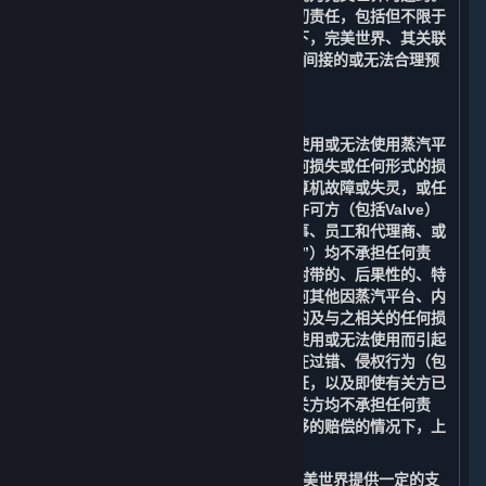
您同意放弃追究完美世界由此产生的一切责任，包括但不限于
赔偿由此产生的任何损失。在任何情况下，完美世界、其关联
方或许可方（包括Valve）均不承担任何间接的或无法合理预
见的损失。
B. 责任限制
在适用法律允许的最大范围内，对于因使用或无法使用蒸汽平
台、您的帐户、内容和服务而造成的任何损失或任何形式的损
害，包括但不限于商誉损失、停工、计算机故障或失灵，或任
何其他商业损害或损失，完美世界、其许可方（包括Valve）
及其各自的关联方、高级管理人员、董事、员工和代理商、或
其各自的服务提供商（以下简称“有关方”）均不承担任何责
任。在任何情况下，对于任何间接的、附带的、后果性的、特
殊的、惩罚性的或惩戒性的损害，或任何其他因蒸汽平台、内
容和服务和与其相关的任何信息而产生的及与之相关的任何损
害，或因内容和服务或任何信息的延迟使用或无法使用而引起
的与之相关的赔偿，即使是在有关方存在过错、侵权行为（包
括疏忽）、负有严格责任或违反任何保证，以及即使有关方已
被告知可能发生此类损害的情况下，有关方均不承担任何责
任。即使在任何补救措施都未能提供足够的赔偿的情况下，上
述限制及免责条款也应适用。
在适用法律允许的情况下，Valve会向完美世界提供一定的支