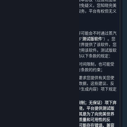
款）授予您将获得该等更新的权利。为避免疑义，您知晓完美
世界不保证其会持续更新或升级内容和服务，平台有权但无义
务更新或升级内容和服务。
B. 测试版软件许可
在某些软件正式上线发售之前，完美世界可能会不时通过蒸汽
平台向您提供该软件的测试版（以下简称“
测试版软件
”）。您
并非必须使用测试版软件，但如果完美世界提供了该软件，您
可以在遵守以下条款的前提下自行选择使用该软件。测试版软
件为内容和服务的一部分，使用时需遵循以下条款的规定：
您使用测试版软件的权利可能会受到时间限制，也可能受
到附加条款和/或适用的开发方/运营方条款的约束；
完美世界或完美世界的关联方可能会要求您提供有关您使
用测试版软件的建议、反馈或者相关数据，这些建议、反
馈或者数据会被视为下文第6条（用户生成内容）项下规定
的用户生成内容；以及
除了应适用第9条（免责声明；责任限制；无保证）项下弃
权和责任限制条款以外，您还应当知晓，平台提供测试版
软件的目的仅为测试和改进软件，尤其是为了向完美世界
以及其关联方提供有关测试版软件的质量和可用性的反
馈；测试版软件并非最终版本，因此可能存在错误、兼容