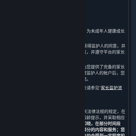
8. 未成年人保护及家长监护
⏶
A. 未成年人保护政策
完美世界注重保护未成年人的合法权益，为未成年人健康成长
保驾护航。
如果您未满18周岁，请在注册前确保已获得监护人的同意，并
在您的家长或监护人的陪同下阅读本协议，并遵守平台的家长
监护政策。
如果您是未成年人的监护人，完美世界为您提供了完备的家长
监护系统。在成功核验您的身份并绑定被监护人的帐户后，您
可以使用完美世界为您提供的监护人系统。
有关家长监护系统的详细介绍和使用方法请参见“
家长监护流
程
”。
B. 技术措施
如果您未满18周岁，完美世界将按照相关法律法规的规定，在
您下载、注册、登录等页面进行适当的适龄提示，并采取相应
的技术措施保护您的健康成长。
您充分知晓，在部分时间段
内，您将不能获取、访问或使用全部或部分的内容和服务；您
通过平台进行的充值和购买的内容和服务均会受到一定程度的