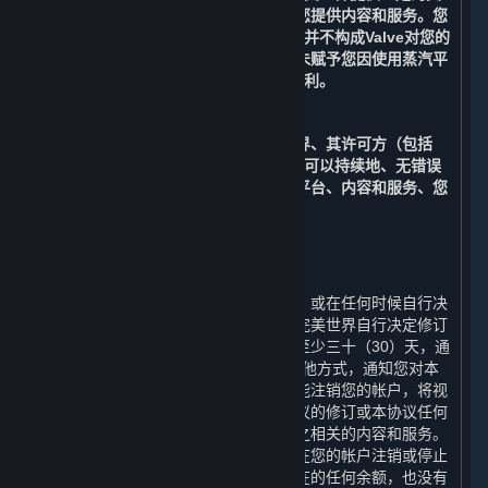
持，以支持完美世界对运营平台以及向您提供内容和服务。您
知晓，Valve向完美世界提供的此类支持并不构成Valve对您的
合同义务。您进一步确认，上述约定并未赋予您因使用蒸汽平
台而针对Valve提起诉讼或索赔的任何权利。
C. 无保证
在适用法律允许的最大范围内，完美世界、其许可方（包括
Valve）、及其各自的关联方均不保证您可以持续地、无错误
地、无病毒地或安全地运行及访问蒸汽平台、内容和服务、您
的帐户或与之相关的任何信息。
10. 协议的修订
⏶
完美世界有权根据国家法律法规的变化、或在任何时候自行决
定单方面修订本协议及其附加条款。如完美世界自行决定修订
本协议，完美世界将在修订生效日期前至少三十（30）天，通
过电子邮件和/或本协议第12条规定的其他方式，通知您对本
协议的任何修改。若您在修订生效前未能注销您的帐户，将视
为您接受该等修订。如果您不同意本协议的修订或本协议任何
条款，您应注销您的帐户或停止使用与之相关的内容和服务。
在这种情况下，完美世界没有义务退还在您的帐户注销或停止
使用任何内容和服务之前帐户中可能存在的任何余额，也没有