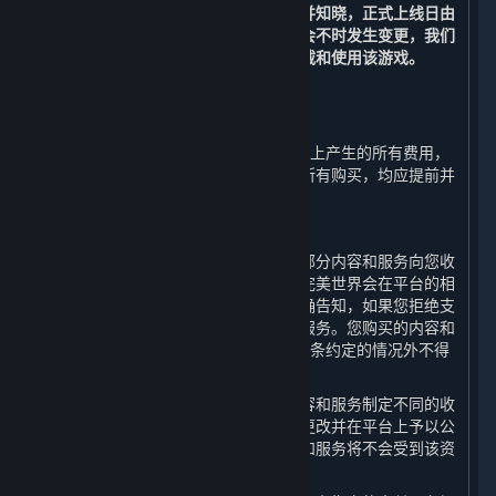
上线日前提出退款申请的除外。
您理解并知晓，正式上线日由
该游戏开发方或游戏运营方决定并可能会不时发生变更，我们
无法承诺或保证您可以在正式上线日下载和使用该游戏。
3. 帐单及支付
⏶
除以下第3.G条规定的以外，在蒸汽平台上产生的所有费用，
以及使用蒸汽钱包（定义如下）进行的所有购买，均应提前并
最终支付。
A. 付款授权
使用平台是免费的，但是完美世界会就部分内容和服务向您收
取一定的费用。对于付费内容和服务，完美世界会在平台的相
应页面上将收费方式和资费标准向您明确告知，如果您拒绝支
付该费用，则您无法使用相应的内容和服务。您购买的内容和
服务一经付费即视为购买完成，除第3.G条约定的情况外不得
退款。
完美世界有权决定并可能会对不同的内容和服务制定不同的收
费方式和资费标准，并有权随时调整或更改并在平台上予以公
布，您在资费发生变动之前购买的内容和服务将不会受到该资
费变动的影响。