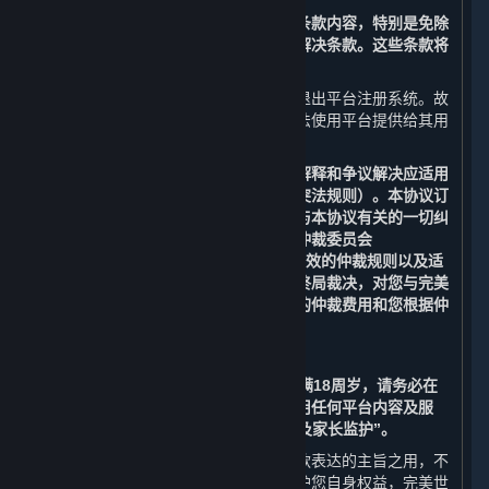
请您务必审慎阅读并充分理解本协议各条款内容，特别是免除
或者限制责任的条款、法律适用和争议解决条款。这些条款将
以粗体标识，您应重点阅读。
若您不同意本协议中的任何条款，您应退出平台注册系统。故
此，您将无法注册成为平台用户，且无法使用平台提供给其用
户（定义见第1条）的任何服务。
请注意：本协议的订立、生效、履行、解释和争议解决应适用
中华人民共和国法律（但不适用任何冲突法规则）。本协议订
立于上海市杨浦区，由本协议引起的或与本协议有关的一切纠
纷和争议均应提交至中国国际经济贸易仲裁委员会
（“CIETAC”）上海分会，根据其届时有效的仲裁规则以及适
用的法律在上海进行仲裁。仲裁裁决为终局裁决，对您与完美
世界均具有约束力。您应当独自承担您的仲裁费用和您根据仲
裁裁决应当承担的赔偿份额。
如果您在订立本协议时年满14周岁但未满18周岁，请务必在
监护人的指导和陪同下阅读本协议并使用任何平台内容及服
务，并请特别注意第8条“未成年人保护及家长监护”。
各条款前所列标题仅为帮助您理解该条款表达的主旨之用，不
影响或限制该条款的含义或解释。为维护您自身权益，完美世