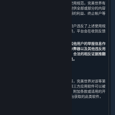
如果您在使用平台的过程中违反了上述使用规范，完美世界有
权视行为的性质和程度中止或终止向您提供全部或部分的内容
和服务，并采取禁止发言、收回违规取得的利益、终止帐户等
处罚措施。
在您使用平台的过程中，如果发现其他用户违反了上述使用规
范，您可以通过举报功能向平台进行反馈，平台会在收到反馈
后进行核实，并决定是否采取相应措施。
您同意以平台的监测数据以及经核实的其他用户的举报信息作
为判断您的帐户是否被盗号、是否使用作弊器以及其他违反用
户行为规范的依据，除非您能提供充分、合法的相反证据推翻
监测数据或经核实的其他用户的举报信息。
5. 第三方内容
⏶
对于所有非由完美世界运营的服务和内容，完美世界对该等第
三方内容不承担任何责任和义务。某些第三方应用软件可以被
企业用于商业目的，但是，除非本协议、附加条款或适用的开
发方/运营方条款明确允许，通过蒸汽平台获取的此类软件，
只能供个人使用。