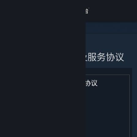
登录
商店
关于
主页
蒸汽平台软件许可及服务协议
客服
查看桌面版网站
蒸汽平台软件许可及服务协议
生效日期: [ 2021年 2 月 9 日 ]
目录：
用户注册；条款的适用；您的帐户
许可
付款