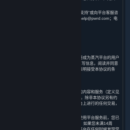
界建议您仔细阅读各条款具体表述。
如您对本协议有任何疑问，可查看“客户支持”或向平台客服咨
询，客服联系方式为邮箱：steamchinahelp@pwrd.com；电
话：021-51796887。
1. 用户注册；条款的适用；您的帐户
⏶
蒸汽平台是由完美世界提供的在线服务。
通过完成蒸汽平台用户帐户的注册，您将成为蒸汽平台的用户
（“
用户
”）。您需要按注册页面的提示填写信息，阅读并同意
本协议，并完成全部注册流程。一旦您表明接受本协议的条
款，本协议即生效。
A. 缔约方
平台由完美世界运营，您通过平台访问的内容和服务（定义见
第1.B条）的相关交易均与完美世界进行。除非本协议另有约
定或进行此类交易时另有说明，您在平台上进行的任何交易，
均构成您与完美世界之间的合同关系。
您确认在订立本协议成为平台用户或在使用平台服务前，您已
年满14周岁并具备相应的民事行为能力。如果您未满14周
岁，您将无法注册成为平台用户。如果平台在任何时候发现您