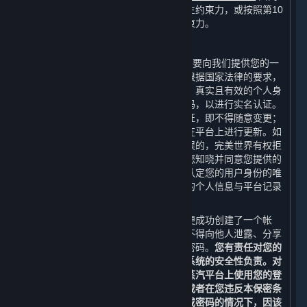
组成，并在您表示接受本协议时对您产生约束力，或按照第10
条（本协议的修订）的规定对您产生约束力。
C. 您的帐户
当您在创建平台帐户（“
帐户
”）时，您需要向我们提供您的一
个有效的电子邮箱地址进行帐户验证。根据国家法律的要求，
您还需要向完美世界提供您最新、完整、真实且有效的个人身
份信息，例如您的真实姓名和身份证号码，以进行实名认证。
您的姓名及身份证号码一经提供并经认证，即不得随意变更；
其他个人信息若发生变更，您应当及时在平台上进行更新。如
果您提交的个人身份信息是伪造的或错误的，完美世界有权拒
绝您的注册申请或终止为您提供服务。您知晓并同意您提供的
个人信息是认定您与帐户的关联性以及认定您的用户身份的唯
一依据。如果您向平台提出请求时提供的个人信息与平台记录
的信息不符，我们有权不受理您的请求。
在您完成蒸汽平台的注册流程之后，您便成功创建了一个帐
户。除非经完美世界特别授权，否则您不得向他人泄露、分享
或以其他方式允许他人使用您的帐户或密码。
您有责任对您的
登录信息和帐户保密，且应对您计算机系统的安全性负责。对
于您的帐户和密码的使用，以及因您在蒸汽平台上使用您的登
录名和密码而产生的所有通信和活动，或者在您违反本保密条
款故意或因疏忽而向其他人泄露登录名或密码的情况下，因该