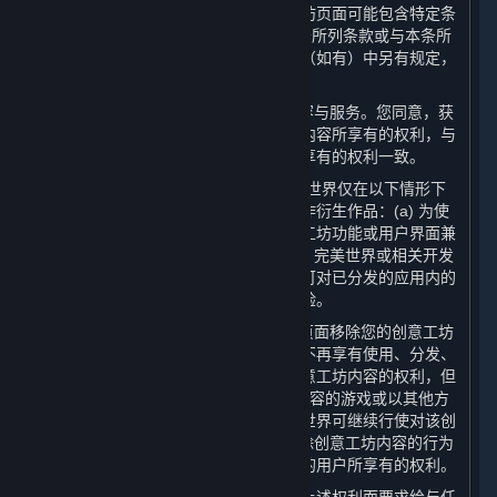
一些允许创意工坊的应用程序或创意工坊页面可能包含特定条
款（“
应用程序特定条款
”），以补充本条所列条款或与本条所
列条款不一致。除非应用程序特定条款（如有）中另有规定，
创意工坊内容适用以下一般规则：
（1） 创意工坊内容属于蒸汽平台的内容与服务。您同意，获
取您创意工坊内容的用户对您创意工坊内容所享有的权利，与
本协议规定的用户对其他内容与服务所享有的权利一致。
（2） 尽管有第6.A条所述的许可，完美世界仅在以下情形下
有权对您的创意工坊内容进行修改或创作衍生作品：(a) 为使
得您的创意工坊内容与蒸汽平台及创意工坊功能或用户界面兼
容，完美世界可进行必要修改；以及 (b) 完美世界或相关开发
方可在其认为有必要或适当的情况下，可对已分发的应用内的
创意工坊内容进行修改，以增强游戏体验。
（3） 您可以自行决定从相关创意工坊页面移除您的创意工坊
内容。如果您选择这样做，完美世界将不再享有使用、分发、
传输、传播、公开展示或公开表演该创意工坊内容的权利，但
是：(a) 对于已分发的含有该创意工坊内容的游戏或以其他方
式在游戏中使用的创意工坊内容，完美世界可继续行使对该创
意工坊内容享有的权利；并且 (b) 您移除创意工坊内容的行为
并不影响已获取该等创意工坊内容副本的用户所享有的权利。