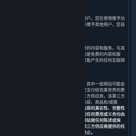
余额不可兑换现金。
D. 用户间赠予
您可以通过平台将游戏或软件赠予其他用户。您在使用赠予功
能时应知悉并确认一旦您将该游戏或软件赠予其他用户，您自
己将不能继续使用该游戏或软件。
E. 免费内容和服务
在一些情况下，完美世界可能会提供免费的内容和服务。与其
他内容和服务一样，即使完美世界提供的是免费的内容和服
务，您也必须自行负担使用蒸汽平台时可能产生的任何互联网
服务、通讯和其他连接费用。
F. 第三方网站
蒸汽平台可能会提供第三方网站的链接。其中一些网站可能会
向您额外收取费用，该等费用不包括在您支付给完美世界的费
用之内。您可能会通过蒸汽平台访问第三方供应商，该第三方
供应商可能在蒸汽平台或互联网上提供内容、商品和/或服
务。
您有义务自行确认第三方网站及其内容的真实性、完整性
和可信性。您与该等第三方交易中产生的任何费用或义务均由
您自行承担。完美世界不对任何第三方网站做任何陈述或保
证。请特别注意，完美世界不保证通过第三方供应商提供的任
何内容和服务不会被改变、被暂停或被终止。