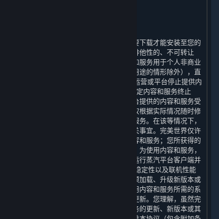
2. 许可
⏶
A. 一般内容和服务许可
蒸汽平台以及平台提供的内容和服务需要下载才能安装至您的
计算机上。完美世界特此授予您一项非排他性的、不可转让
的、不可分许可的权利，许可您将内容和服务用于个人非商业
性用途（但本协议明确允许的用于商业用途的情形除外），直
至（1）本协议终止时；（2）平台停止运营或平台停止提供内
容和服务时；或（3）包含相关许可的特定内容和服务终止
时，您接受上述授权。您理解，通过平台提供的内容和服务受
限于完美世界的商业决策，完美世界有权根据实际情况随时修
改、中止或终止通过平台提供的内容和服务。在该等情况下，
完美世界将根据届时适用的法律处理相关事宜。完美世界仅许
可您使用内容和服务，并非向您出售内容和服务；您所获得的
许可并不授予您对内容和服务的所有权。为使用内容和服务，
您必须拥有一个帐户，并且可能需要您运行蒸汽平台客户端并
保持与互联网的连接。 为提升安全性、稳定性以及联机性能
等原因，蒸汽平台可能需要自动更新、预加载、升级新版本或
以其他方式改进内容和服务，因此，使用内容和服务所需的系
统也会随之更新，您在此同意上述自动更新。您理解，虽然完
美世界可以自行选择是否提供内容和服务的更新、新版本或其
他对内容和服务的改进，但这并不意味着本协议（包含附加条