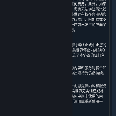
的访问而获得退款，包括内容和服务的任何费用。此外，如果
您的蒸汽钱包中仍有余额尚未使用完毕，您也无法转让蒸汽钱
包中的余额或就钱包余额申请退款。完美世界有权在您注销您
的帐户或终止特定内容和服务之前向您收取费用、附加费或支
出费用。此外，您应自行承担您在注销帐户前已发生的应向第
三方供应商或内容提供商支付的任何费用。
C. 完美世界终止的情形
如果出现以下情况，完美世界有权在任何时候终止或中止您的
帐户或任何特定的内容和服务：（a）完美世界停止向类似的
关于蒸汽平台
|
退款政策
|
软件许可服务协议
|
用户提供此类内容和服务；或（b）您违反了本协议的任何条
个人信息保护政策
|
个人信息出境告知书
|
款。
不良内容举报投诉
|
侵权投诉
|
家长监护
完美世界决定中止向您提供全部或部分的内容和服务时将告知
微博
微信
您中止的期限。该期限届满时，如果您的违规行为仍然持续，
完美世界有权延长该期限。
如果完美世界因您的不当行为而决定停止向您提供内容和服务
和/或终止您的帐户，您理解并同意，完美世界无需退还或补
© 2026 Valve Corporation 版权所有，完美世界已获授权。
偿您帐户中的任何内容和服务或您蒸汽钱包中尚未使用的余
所有商标均属于其在美国或其他国家的拥有者。
额。完美世界有权拒绝您以任何方式重新注册或重新使用平
© 完美世界征奇(上海)多媒体科技有限公司 版权所有。
台。
增值电信业务经营许可证沪B2-20180406
D. 继续有效的条款