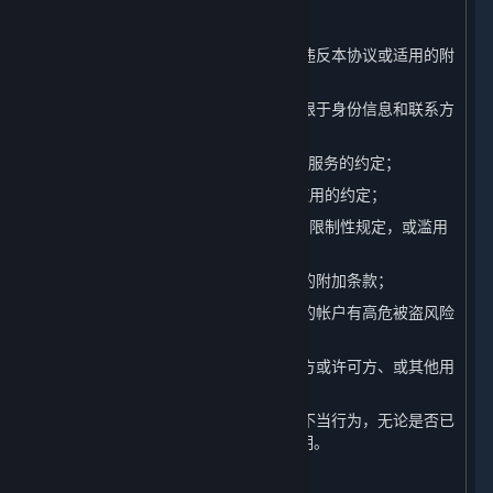
（14）违反任何国家的法律法规的行为；
（15）进行其他对平台造成不利影响或违反本协议或适用的附
加条款的行为；
（16）提供虚假的注册信息（包括但不限于身份信息和联系方
式）；
（17）违反本协议第1.B条中关于内容和服务的约定；
（18）违反本协议第1.C条中关于帐户使用的约定；
（19）违反本协议第2.D条中关于许可的限制性规定，或滥用
本协议授权您的许可权利；
（20）违反本协议其他条款或其他适用的附加条款；
（21）进行经完美世界自行判断认定您的帐户有高危被盗风险
的行为；
（22）参与任何影响完美世界、其关联方或许可方、或其他用
户权益的行为；或
（23）参与其他在行业内被广泛认可的不当行为，无论是否已
经被本协议或其他适用的附加条款所列明。
B. 违规行为的处理