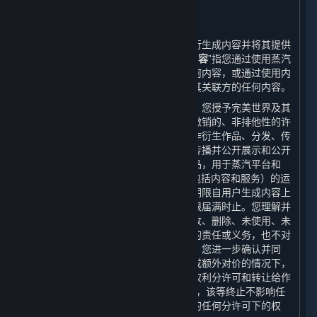
6. 用户生成内容
⏶
A. 一般规定
蒸汽平台提供界面和工具，使您能够自行生成内容并将其提供
给其他用户和/或完美世界。“
用户生成内容
”指您通过使用蒸汽
平台的多用户功能向其他用户提供的任何内容，或通过使用内
容和服务或其他方式提供给完美世界或其关联方的任何内容。
当您将用户生成内容上传至蒸汽平台时，您授予完美世界及其
关联方一项世界范围的、免费的、不可撤销的、非排他性的许
可，以使用、复制、分许可、修改、创作衍生作品、分发、传
播、转码、翻译、广播以及以其他方式传播并公开展示和公开
表演您创建的用户生成内容及其衍生作品，用于蒸汽平台和
Steam平台的服务、游戏或其他产品（包括内容和服务）的运
营、分发、整合和推广等目的。本许可期限自用户生成内容上
传到蒸汽平台时起至其完整知识产权期限届满时止。您理解并
同意，完美世界不承担任何因使用、修改、删除、未使用、未
修改、未删除您的用户生成内容而产生的责任或义务，也不对
任何用户生成内容做出任何形式的保证。您进一步确认并同
意，完美世界可以在无需您进一步同意或额外对价的情况下，
将完美世界对您的用户生成内容享有之权利分许可和转让给作
为平台许可方的Valve。如上述许可终止，该等终止不影响任
何被分许可方在该等许可终止前被授予的任何分许可下的权