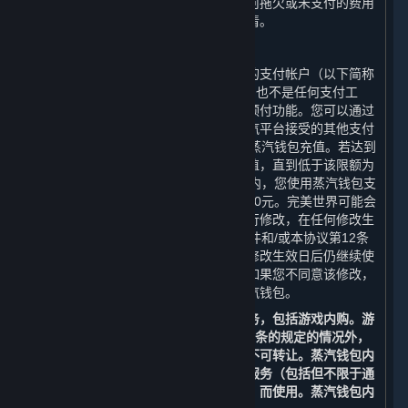
销之前产生的费用、附加费或支出。任何拖欠或未支付的费用
必须在完美世界允许您再次注册之前结清。
C. 蒸汽钱包
蒸汽平台可能向您提供与您帐户相关联的支付帐户（以下简称
“
蒸汽钱包
”）。蒸汽钱包并非银行帐户，也不是任何支付工
具，而是向您提供的购买内容和服务的预付功能。您可以通过
借记卡、信用卡、预付卡、促销码或蒸汽平台接受的其他支付
方式，在限额人民币14,000元内向您的蒸汽钱包充值。若达到
该限额，您将无法再向您的蒸汽钱包充值，直到低于该限额为
止。在任何二十四（24）小时的时间段内，您使用蒸汽钱包支
付的总金额，合计不得超过人民币14,000元。完美世界可能会
不时对蒸汽钱包的余额和使用的限制进行修改，在任何修改生
效日前的六十（60）日，我们会通过邮件和/或本协议第12条
中列明的其他方式通知您。如果您在该修改生效日后仍继续使
用您的帐户，则视为您接受了该修改；如果您不同意该修改，
您有权注销您的帐户或停止使用您的蒸汽钱包。
您可以使用蒸汽钱包余额购买内容和服务，包括游戏内购。游
戏内购仅可通过蒸汽钱包进行。除第3.G条的规定的情况外，
充值至蒸汽钱包内的余额不可退款，亦不可转让。蒸汽钱包内
的余额仅能通过蒸汽平台为购买内容和服务（包括但不限于通
过蒸汽平台提供的游戏和其他应用程序）而使用。蒸汽钱包内