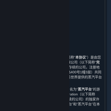
在线行为规则；作弊；违法行为
第三方内容
用户生成内容
个人信息保护
未成年人保护及家长监护
免责声明；责任限制；无保证
协议的修订
期限和终止
其他
本蒸汽平台软件许可及服务协议（以下简称“
本协议
”）是由您
与完美世界征奇（上海）多媒体科技有限公司（以下简称“
完
美世界
”，一家依据中华人民共和国法律存续的公司，注册地
址为中国（上海）自由贸易试验区芳春路400号1幢3层）共同
缔结的协议。本协议规定了您作为由完美世界提供的蒸汽平台
的用户所享有的权利以及应履行的义务。
本协议中的“
平台
”系指由完美世界运营的名为“
蒸汽平台
”的游
戏分发平台。完美世界获得Valve Corporation（以下简称
“
Valve
”，一家依据美国华盛顿州法律存续的公司）的独家许
可在中国大陆地区独立运营该平台。“平台”和“蒸汽平台”在本
协议中具有相同的含义。