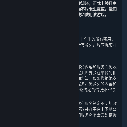
上线日前提出退款申请的除外。
您理解并知晓，正式上线日由
该游戏开发方或游戏运营方决定并可能会不时发生变更，我们
无法承诺或保证您可以在正式上线日下载和使用该游戏。
3. 帐单及支付
⏶
除以下第3.G条规定的以外，在蒸汽平台上产生的所有费用，
以及使用蒸汽钱包（定义如下）进行的所有购买，均应提前并
最终支付。
A. 付款授权
使用平台是免费的，但是完美世界会就部分内容和服务向您收
取一定的费用。对于付费内容和服务，完美世界会在平台的相
应页面上将收费方式和资费标准向您明确告知，如果您拒绝支
付该费用，则您无法使用相应的内容和服务。您购买的内容和
服务一经付费即视为购买完成，除第3.G条约定的情况外不得
退款。
完美世界有权决定并可能会对不同的内容和服务制定不同的收
费方式和资费标准，并有权随时调整或更改并在平台上予以公
布，您在资费发生变动之前购买的内容和服务将不会受到该资
费变动的影响。