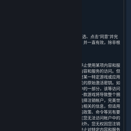
义务按比例退还任何费用。
11. 期限和终止
⏶
A. 期限
本协议的期限（“
期限
”）自您通过首次勾选、点击“同意”并完
成注册表明您接受这些条款之日起开始，并一直有效，除非根
据本协议的相关规定而终止。
B. 用户终止的情形
您可以随时注销您的帐户。您可以随时停止使用某项内容和服
务，或选择要求完美世界终止您对某项内容和服务的访问。但
请注意，内容和服务不可转让，即使您对某一特定游戏或应用
的访问被终止，其他帐户也不能使用相关的原始激活密钥。如
果终止访问的内容和服务是一个捆绑包中的一部分，该等访问
不能被单独终止，终止访问捆绑包内的一款游戏将导致整个捆
绑包中的所有游戏均无法访问。如果您选择注销帐户，完美世
界将立即确认您的请求并删除您的帐户及相关的信息，但适用
的法律法规、规章、规范性文件或政府的政策、命令等另有要
求的，或为履行完美世界的合规义务，在您无法访问帐户中的
信息和数据期间保留您个人信息的情形除外。您无权因您注销
帐户、停止使用任何内容和服务或要求终止对特定内容和服务