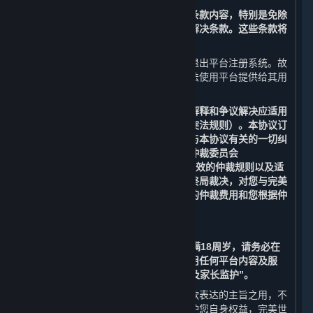
请您务必审慎阅读并充分理解本协议各条款内容，特别是免除
或者限制责任的条款、法律适用和争议解决条款。这些条款将
以粗体标识，您应重点阅读。
若您不同意本协议中的任何条款，您应退出平台注册系统。故
此，您将无法注册成为平台用户，且无法使用平台提供给其用
户（定义见第1条）的任何服务。
请注意：本协议的订立、生效、履行、解释和争议解决应适用
中华人民共和国法律（但不适用任何冲突法规则）。本协议订
立于上海市杨浦区，由本协议引起的或与本协议有关的一切纠
纷和争议均应提交至中国国际经济贸易仲裁委员会
（“CIETAC”）上海分会，根据其届时有效的仲裁规则以及适
用的法律在上海进行仲裁。仲裁裁决为终局裁决，对您与完美
世界均具有约束力。您应当独自承担您的仲裁费用和您根据仲
裁裁决应当承担的赔偿份额。
如果您在订立本协议时年满14周岁但未满18周岁，请务必在
监护人的指导和陪同下阅读本协议并使用任何平台内容及服
务，并请特别注意第8条“未成年人保护及家长监护”。
各条款前所列标题仅为帮助您理解该条款表达的主旨之用，不
影响或限制该条款的含义或解释。为维护您自身权益，完美世