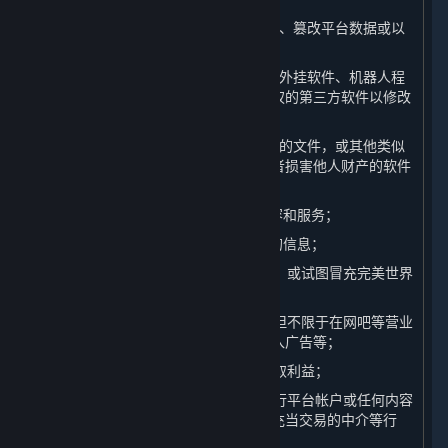
（5）对平台服务器展开攻击、破坏平台、篡改平台数据或以
任何方式影响平台任何系统正常运行；
（6）开发制作、传播或使用作弊程序、外挂软件、机器人程
序、非法破解软件、插件或其他未经授权的第三方软件以修改
内容和服务；
（7）上传或传播含有病毒、木马、蠕虫的文件，或其他类似
的、可能影响他人计算机的正常运行或者损害他人财产的软件
或程序；
（8） 限制或禁止任何其他用户使用内容和服务；
（9） 获取或以其他方式收集平台用户的信息；
（10）以误导他人为目的创建虚假身份，或试图冒充完美世界
的工作人员；
（11）商业化地利用内容和服务，包括但不限于在网吧等营业
性场所举办比赛、未经许可在游戏中插入广告等；
（12）利用平台漏洞或其他不当手段谋取利益；
（13）在未经完美世界许可的情况下进行平台帐户或任何内容
和服务的交易，为上述交易提供协助、充当交易的中介等行
为；