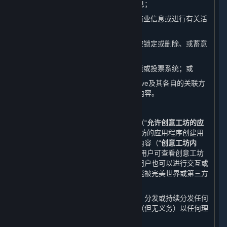
址、游戏交易平台、游戏充值平台等信息；
（7） 滥发广告内容、垃圾邮件或其他商业信息或进行有关活
动；
（8） 发布灌水、与相关版块无关、已被锁定或删除、或蓄意
引起争议的内容；
（9） 操纵或滥用平台的评价、举报功能或投票系统；或
（10）发布、传播其他对完美世界、Valve及其各自的关联方
或许可方不利的或影响其他用户权益的内容。
B. 上传至蒸汽平台创意工坊的内容
蒸汽平台上提供的一些游戏或应用程序（“
允许创意工坊的应
用程序
”）允许您基于或使用允许创意工坊的应用程序创建用
户生成内容，并允许您将该等用户生成内容（“
创意工坊内
容
”）提交至蒸汽平台的创意工坊页面。用户可查看创意工坊
内容，对于某些类别的创意工坊内容，用户也可以进行交互或
下载。某些情形下，创意工坊内容也可能被完美世界或第三方
开发方添加进游戏中。
您理解并同意，完美世界并无义务使用、分发或持续分发任何
创意工坊内容的副本，且完美世界有权（但无义务）以任何理
由限制或移除创意工坊内容。