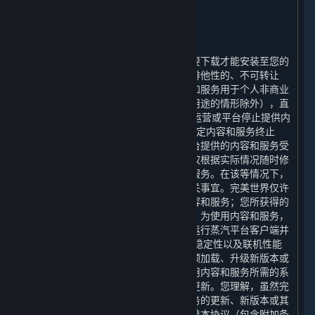
2. 许可
⏶
A. 一般内容和服务许可
蒸汽平台以及平台提供的内容和服务需要下载才能安装至您的
计算机上。完美世界特此授予您一项非排他性的、不可转让
的、不可分许可的权利，许可您将内容和服务用于个人非商业
性用途（但本协议明确允许的用于商业用途的情形除外），直
至（1）本协议终止时；（2）平台停止运营或平台停止提供内
容和服务时；或（3）包含相关许可的特定内容和服务终止
时，您接受上述授权。您理解，通过平台提供的内容和服务受
限于完美世界的商业决策，完美世界有权根据实际情况随时修
改、中止或终止通过平台提供的内容和服务。在该等情况下，
完美世界将根据届时适用的法律处理相关事宜。完美世界仅许
可您使用内容和服务，并非向您出售内容和服务；您所获得的
许可并不授予您对内容和服务的所有权。为使用内容和服务，
您必须拥有一个帐户，并且可能需要您运行蒸汽平台客户端并
保持与互联网的连接。 为提升安全性、稳定性以及联机性能
等原因，蒸汽平台可能需要自动更新、预加载、升级新版本或
以其他方式改进内容和服务，因此，使用内容和服务所需的系
统也会随之更新，您在此同意上述自动更新。您理解，虽然完
美世界可以自行选择是否提供内容和服务的更新、新版本或其
他对内容和服务的改进，但这并不意味着本协议（包含附加条