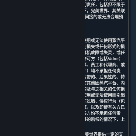
您同意放弃追究完美世界由此产生的一切责任，包括但不限于
赔偿由此产生的任何损失。在任何情况下，完美世界、其关联
方或许可方（包括Valve）均不承担任何间接的或无法合理预
见的损失。
B. 责任限制
在适用法律允许的最大范围内，对于因使用或无法使用蒸汽平
台、您的帐户、内容和服务而造成的任何损失或任何形式的损
害，包括但不限于商誉损失、停工、计算机故障或失灵，或任
何其他商业损害或损失，完美世界、其许可方（包括Valve）
及其各自的关联方、高级管理人员、董事、员工和代理商、或
其各自的服务提供商（以下简称“有关方”）均不承担任何责
任。在任何情况下，对于任何间接的、附带的、后果性的、特
殊的、惩罚性的或惩戒性的损害，或任何其他因蒸汽平台、内
容和服务和与其相关的任何信息而产生的及与之相关的任何损
害，或因内容和服务或任何信息的延迟使用或无法使用而引起
的与之相关的赔偿，即使是在有关方存在过错、侵权行为（包
括疏忽）、负有严格责任或违反任何保证，以及即使有关方已
被告知可能发生此类损害的情况下，有关方均不承担任何责
任。即使在任何补救措施都未能提供足够的赔偿的情况下，上
述限制及免责条款也应适用。
在适用法律允许的情况下，Valve会向完美世界提供一定的支