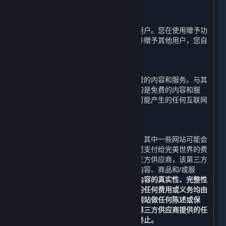
余额不可兑换现金。
D. 用户间赠予
您可以通过平台将游戏或软件赠予其他用户。您在使用赠予功
能时应知悉并确认一旦您将该游戏或软件赠予其他用户，您自
己将不能继续使用该游戏或软件。
E. 免费内容和服务
在一些情况下，完美世界可能会提供免费的内容和服务。与其
他内容和服务一样，即使完美世界提供的是免费的内容和服
务，您也必须自行负担使用蒸汽平台时可能产生的任何互联网
服务、通讯和其他连接费用。
F. 第三方网站
蒸汽平台可能会提供第三方网站的链接。其中一些网站可能会
向您额外收取费用，该等费用不包括在您支付给完美世界的费
用之内。您可能会通过蒸汽平台访问第三方供应商，该第三方
供应商可能在蒸汽平台或互联网上提供内容、商品和/或服
务。
您有义务自行确认第三方网站及其内容的真实性、完整性
和可信性。您与该等第三方交易中产生的任何费用或义务均由
您自行承担。完美世界不对任何第三方网站做任何陈述或保
证。请特别注意，完美世界不保证通过第三方供应商提供的任
何内容和服务不会被改变、被暂停或被终止。