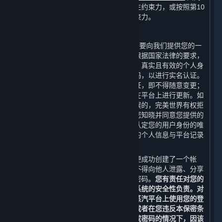
组成，并在您表示接受本协议时对您产生约束力，或按照第10
条（本协议的修订）的规定对您产生约束力。
C. 您的帐户
当您在创建平台帐户（“
帐户
”）时，您需要向我们提供您的一
个有效的电子邮箱地址进行帐户验证。根据国家法律的要求，
您还需要向完美世界提供您最新、完整、真实且有效的个人身
份信息，例如您的真实姓名和身份证号码，以进行实名认证。
您的姓名及身份证号码一经提供并经认证，即不得随意变更；
其他个人信息若发生变更，您应当及时在平台上进行更新。如
果您提交的个人身份信息是伪造的或错误的，完美世界有权拒
绝您的注册申请或终止为您提供服务。您知晓并同意您提供的
个人信息是认定您与帐户的关联性以及认定您的用户身份的唯
一依据。如果您向平台提出请求时提供的个人信息与平台记录
的信息不符，我们有权不受理您的请求。
在您完成蒸汽平台的注册流程之后，您便成功创建了一个帐
户。除非经完美世界特别授权，否则您不得向他人泄露、分享
或以其他方式允许他人使用您的帐户或密码。
您有责任对您的
登录信息和帐户保密，且应对您计算机系统的安全性负责。对
于您的帐户和密码的使用，以及因您在蒸汽平台上使用您的登
录名和密码而产生的所有通信和活动，或者在您违反本保密条
款故意或因疏忽而向其他人泄露登录名或密码的情况下，因该