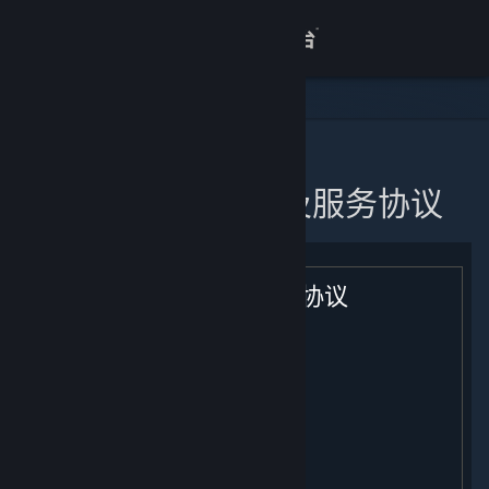
登录
商店
关于
主页
蒸汽平台软件许可及服务协议
客服
查看桌面版网站
蒸汽平台软件许可及服务协议
生效日期: [ 2021年 2 月 9 日 ]
目录：
用户注册；条款的适用；您的帐户
许可
付款