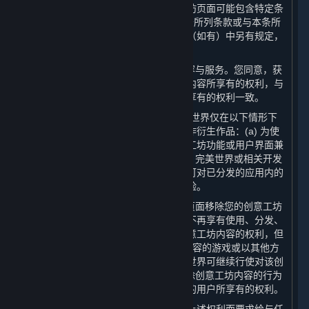
一些允许创意工坊的应用程序或创意工坊页面可能包含特定条
款（“
应用程序特定条款
”），以补充本条所列条款或与本条所
列条款不一致。除非应用程序特定条款（如有）中另有规定，
创意工坊内容适用以下一般规则：
（1） 创意工坊内容属于蒸汽平台的内容与服务。您同意，获
取您创意工坊内容的用户对您创意工坊内容所享有的权利，与
本协议规定的用户对其他内容与服务所享有的权利一致。
（2） 尽管有第6.A条所述的许可，完美世界仅在以下情形下
有权对您的创意工坊内容进行修改或创作衍生作品：(a) 为使
得您的创意工坊内容与蒸汽平台及创意工坊功能或用户界面兼
容，完美世界可进行必要修改；以及 (b) 完美世界或相关开发
方可在其认为有必要或适当的情况下，可对已分发的应用内的
创意工坊内容进行修改，以增强游戏体验。
（3） 您可以自行决定从相关创意工坊页面移除您的创意工坊
内容。如果您选择这样做，完美世界将不再享有使用、分发、
传输、传播、公开展示或公开表演该创意工坊内容的权利，但
是：(a) 对于已分发的含有该创意工坊内容的游戏或以其他方
式在游戏中使用的创意工坊内容，完美世界可继续行使对该创
意工坊内容享有的权利；并且 (b) 您移除创意工坊内容的行为
并不影响已获取该等创意工坊内容副本的用户所享有的权利。