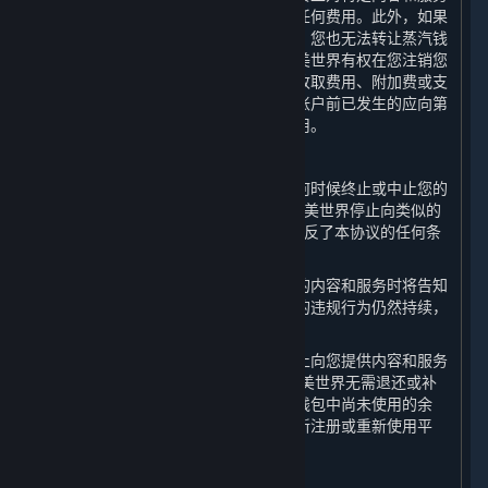
的访问而获得退款，包括内容和服务的任何费用。此外，如果
您的蒸汽钱包中仍有余额尚未使用完毕，您也无法转让蒸汽钱
包中的余额或就钱包余额申请退款。完美世界有权在您注销您
的帐户或终止特定内容和服务之前向您收取费用、附加费或支
出费用。此外，您应自行承担您在注销帐户前已发生的应向第
三方供应商或内容提供商支付的任何费用。
C. 完美世界终止的情形
如果出现以下情况，完美世界有权在任何时候终止或中止您的
帐户或任何特定的内容和服务：（a）完美世界停止向类似的
关于蒸汽平台
|
退款政策
|
软件许可服务协议
|
用户提供此类内容和服务；或（b）您违反了本协议的任何条
个人信息保护政策
|
个人信息出境告知书
|
款。
不良内容举报投诉
|
侵权投诉
|
家长监护
完美世界决定中止向您提供全部或部分的内容和服务时将告知
微博
微信
您中止的期限。该期限届满时，如果您的违规行为仍然持续，
完美世界有权延长该期限。
如果完美世界因您的不当行为而决定停止向您提供内容和服务
和/或终止您的帐户，您理解并同意，完美世界无需退还或补
© 2026 Valve Corporation 版权所有，完美世界已获授权。
偿您帐户中的任何内容和服务或您蒸汽钱包中尚未使用的余
所有商标均属于其在美国或其他国家的拥有者。
额。完美世界有权拒绝您以任何方式重新注册或重新使用平
© 完美世界征奇(上海)多媒体科技有限公司 版权所有。
台。
增值电信业务经营许可证沪B2-20180406
D. 继续有效的条款