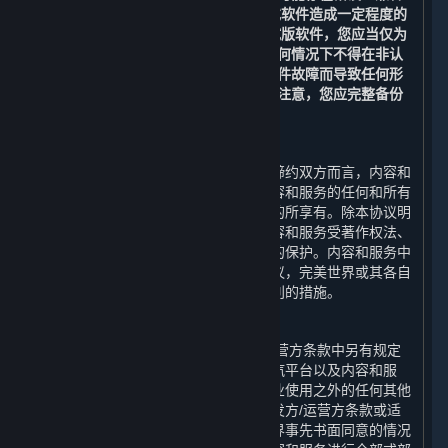
性问题，或对您的计算机、数据和/或软件造成一定程度的
损坏。如果您选择安装和/或使用测试版软件，您应当仅为
测试和改进软件的目的使用，且在任何情况下不得在非认
可的系统上使用或在可能因测试版软件故障而导致任何形
式损害之情形下使用。此外，请特别注意，您应完整备份
您选择安装测试版软件的系统。
C. 内容和服务的所有权
受限于许可方协议的规定，对于本协议缔约双方而言，内容和
服务的所有权和相关知识产权，以及内容和服务的任何和所有
副本，由完美世界为运营蒸汽平台之目的所享有。除本协议明
确说明外，完美世界保留所有权利。内容和服务受著作权法、
国际版权条约和公约以及其他适用法律的保护。内容和服务中
包含某些被许可的内容，如您违反本协议，完美世界或其各自
关联方以及许可方可能会采取保护其权利的措施。
D. 对内容和服务的使用限制
除本协议、附加条款或适用的开发方/运营方条款中另有规定
外，您不得将内容和服务用于除访问蒸汽平台以及内容和服
务、以及对内容和服务进行个人的非商业使用之外的任何其他
目的。除本协议、附加条款或适用的开发方/运营方条款或适
用的法律另有规定外，在未取得完美世界事先书面同意的情况