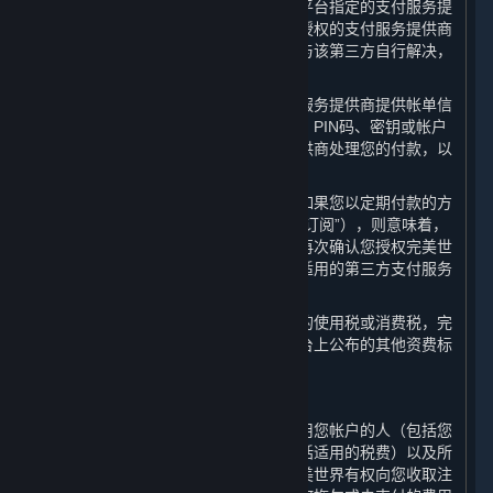
您在平台上购买内容和服务时，应通过平台指定的支付服务提
供商进行充值或付款。任何因通过未经授权的支付服务提供商
进行的充值或消费而导致的纠纷应由您与该第三方自行解决，
完美世界不承担任何责任。
请您注意，当您向完美世界指定的支付服务提供商提供帐单信
息时，即意味着您是与该支付相关的卡、PIN码、密钥或帐户
的授权使用方，并且您授权支付服务提供商处理您的付款，以
支付您在平台上产生的任何费用。
对于具有约定使用期限的内容和服务，如果您以定期付款的方
式购买以继续使用（以下简称“定期付费订阅”），则意味着，
对于每一笔定期付款的金额，您同意并再次确认您授权完美世
界或其指定的支付服务提供商通过任何适用的第三方支付服务
提供商处理相关的付费金额。
如果您使用蒸汽平台需要缴纳任何类型的使用税或消费税，完
美世界会在内容和服务的资费标准和平台上公布的其他资费标
准之外，额外向您收取这些税费。
B. 对您帐户相关费用的责任
作为帐户持有人，您需要对您或任何使用您帐户的人（包括您
的家人或朋友）所产生的所有费用（包括适用的税费）以及所
有购买行为负责。如果您注销帐户，完美世界有权向您收取注