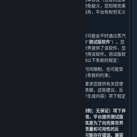
款）授予您将获得该等更新的权利。为避免疑义，您知晓完美
世界不保证其会持续更新或升级内容和服务，平台有权但无义
务更新或升级内容和服务。
B. 测试版软件许可
在某些软件正式上线发售之前，完美世界可能会不时通过蒸汽
平台向您提供该软件的测试版（以下简称“
测试版软件
”）。您
并非必须使用测试版软件，但如果完美世界提供了该软件，您
可以在遵守以下条款的前提下自行选择使用该软件。测试版软
件为内容和服务的一部分，使用时需遵循以下条款的规定：
您使用测试版软件的权利可能会受到时间限制，也可能受
到附加条款和/或适用的开发方/运营方条款的约束；
完美世界或完美世界的关联方可能会要求您提供有关您使
用测试版软件的建议、反馈或者相关数据，这些建议、反
馈或者数据会被视为下文第6条（用户生成内容）项下规定
的用户生成内容；以及
除了应适用第9条（免责声明；责任限制；无保证）项下弃
权和责任限制条款以外，您还应当知晓，平台提供测试版
软件的目的仅为测试和改进软件，尤其是为了向完美世界
以及其关联方提供有关测试版软件的质量和可用性的反
馈；测试版软件并非最终版本，因此可能存在错误、兼容