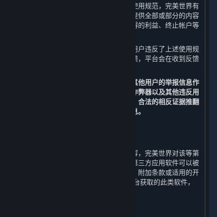
如果您在使用平台的过程中违反了上述使用规范，完美世界有
权视行为的性质和程度中止或终止向您提供全部或部分的内容
和服务，并采取禁止发言、收回违规取得的利益、终止帐户等
处罚措施。
在您使用平台的过程中，如果发现其他用户违反了上述使用规
范，您可以通过举报功能向平台进行反馈，平台会在收到反馈
后进行核实，并决定是否采取相应措施。
您同意以平台的监测数据以及经核实的其他用户的举报信息作
为判断您的帐户是否被盗号、是否使用作弊器以及其他违反用
户行为规范的依据，除非您能提供充分、合法的相反证据推翻
监测数据或经核实的其他用户的举报信息。
5. 第三方内容
⏶
对于所有非由完美世界运营的服务和内容，完美世界对该等第
三方内容不承担任何责任和义务。某些第三方应用软件可以被
企业用于商业目的，但是，除非本协议、附加条款或适用的开
发方/运营方条款明确允许，通过蒸汽平台获取的此类软件，
只能供个人使用。