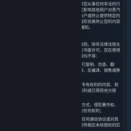
告知其他多人在线游戏服务提供方。如果您从事任何非法的行
为或活动、实施作弊行为、或以其他方式影响其他用户对蒸汽
平台的体验，完美世界可能会终止您的帐户或终止提供特定的
内容和服务。您知晓并同意，若因上述情形完美终止您的内容
和服务和/或帐户，则无需提前向您发出通知。
A. 使用规范
作为平台的用户，您同意遵守以下行为准则。除非法律法规允
许、本协议另有规定或获得了完美世界的书面许可，您在使用
平台以及其提供的内容和服务的任何时候均不得：
（1）以任何方式对平台或内容和服务进行复制、仿造、翻
译、反向工程、破解源代码、修改、拆解、反编译、销售或移
除任何所有权声明和版权信息；
（2）上传或者以其他方式提供他人享有专有权利的内容、软
件或其他文件，除非您已经获得相应的权利或已得到充分授
权；
（3）以通过平台使用任何材料或信息的方式，侵犯著作权、
商标、专利、商业秘密或者任何其他方的任何权利；
（4）以任何方式劫持平台网络功能中的任何通信协议或对其
进行重定向，以便为内容和服务搭建或提供相应未经授权的匹
配服务，比如架设私服；