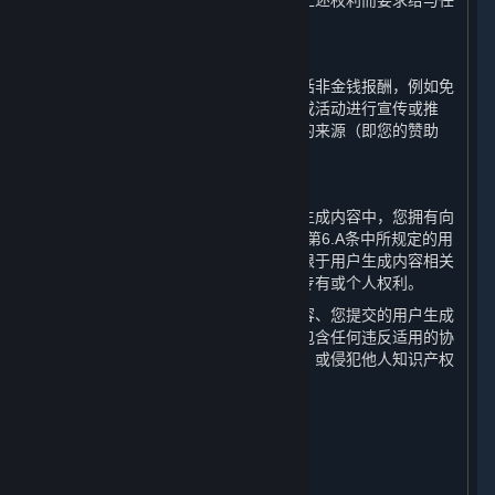
您无权就您授予完美世界及其他用户的上述权利而要求给与任
何补偿或权利。
C. 接受赞助
如果您在接受第三方报酬的情况下（包括非金钱报酬，例如免
费游戏），利用蒸汽平台对产品、服务或活动进行宣传或推
荐，您应当清楚地向公众明示此类报酬的来源（即您的赞助
方）。
D. 承诺与保证
您向完美世界承诺并保证，在所有用户生成内容中，您拥有向
完美世界、Valve及其他相关方授权上述第6.A条中所规定的用
户生成内容许可的所有权利，包括但不限于用户生成内容相关
的或包含的任何类型的知识产权或其他专有或个人权利。
您进一步承诺并保证，您的用户生成内容、您提交的用户生成
内容以及您对用户生成内容的授权中不包含任何违反适用的协
议、法律、法规、政策或社会公共利益，或侵犯他人知识产权
或其他合法权利的内容。
7. 个人信息保护
⏶
A. 保护措施