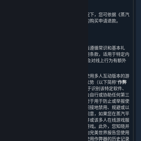
G. 退款
在不与任何您享有的法定权利冲突的情况下，您可依据《蒸汽
平台退款政策》就您在蒸汽平台上进行的购买申请退款。
4. 在线行为规则；作弊；违法行为
⏶
您的在线行为以及与其他用户的互动应当遵循常识和基本礼
仪。根据特定游戏或其他服务适用的使用条款，适用于特定内
容和服务的开发方/运营方条款中可能还会对线上行为有额外
的要求。
某些软件、硬件程序或功能可能在用户使用多人互动版本的游
戏或其修改版本中给予用户不公平竞争优势（以下简称“
作弊
器
”），蒸汽平台以及内容和服务具有用于识别该特定软件、
硬件程序或功能之功能。您同意，您不会自行或协助任何第三
方以任何形式开发制作或使用作弊器。对于用于防止或举报使
用作弊器的软件，您同意您不会直接或间接地禁用、规避或以
其他方式干扰该软件的运行。您知晓并同意，如果您在蒸汽平
台或内容和服务中使用作弊器，完美世界或该多人在线游戏服
务提供方可能将禁止您参与该多人在线游戏。此外，您知晓并
同意，多人在线游戏服务提供方可能会向完美世界报告您使用
作弊器的情况，完美世界也可能会将您使用作弊器的历史记录