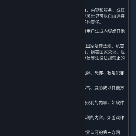
利。
如果您向完美世界提供任何关于蒸汽平台、内容和服务、或任
何完美世界产品或服务的反馈或建议，完美世界可以自由选择
使用这些反馈或建议，而无须对您承担任何责任。
此外，当您在平台上上传、发表、或传播用户生成内容或其他
信息时，您不得：
（1） 上传、发布或以任何方式传播违反国家法律法规、危害
国家安全、破坏祖国统一、违背公序良俗、损害国家荣誉、泄
露国家秘密、煽动民族矛盾、宣扬宗教迷信等法律法规禁止的
内容；
（2） 散布、传播淫秽、色情、暴力、血腥、恐怖、教唆犯罪
或扰乱社会秩序的内容；
（3） 对他人进行侮辱、诽谤、造谣、辱骂、威胁或以其他方
式侵犯他人的合法权利；
（4） 发布、讨论侵犯他人著作权或其他权利的内容，如软件
破解；
（5） 发布、讨论不正当利用游戏漏洞牟利的内容，如游戏作
弊、外挂；
（6） 发布、传播钓鱼网站、非经完美世界认可的第三方网