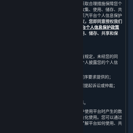
完美世界重视您的个人信息保护，并将采取合理措施保障您个
人信息的安全。关于我们如何通过平台收集、使用、储存、共
享和保护您的个人信息，详情请参见《蒸汽平台个人信息保护
政策》中的相关条款。
如果您同意本协议，您即同意授权我们
在适用法律的允许范围内，按照
蒸汽平台个人信息保护政策
中的要求对您的个人信息进行收集、使用、储存、共享和保
护。
B. 信息披露
除非《蒸汽平台个人信息保护政策》另有规定，未经您的同
意，完美世界不会向任何公司、组织或个人披露您的个人信
息，但下列情况除外：
（1） 应司法机关或行政机关通过法定程序要求提供的；
（2） 为维护完美世界的合法权益而向您提起诉讼或仲裁；
（3） 应您的监护人要求提供；或
（4） 其他根据法律法规应当披露的情形。
完美世界有权自行或与第三方合作对用户使用平台时产生的数
据和用户的个人信息进行数据分析和商业化使用。您可以通过
阅读《蒸汽平台个人信息保护政策》来了解平台如何使用、共
享和保护这些信息。