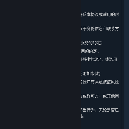
（14）违反任何国家的法律法规的行为；
（15）进行其他对平台造成不利影响或违反本协议或适用的附
加条款的行为；
（16）提供虚假的注册信息（包括但不限于身份信息和联系方
式）；
（17）违反本协议第1.B条中关于内容和服务的约定；
（18）违反本协议第1.C条中关于帐户使用的约定；
（19）违反本协议第2.D条中关于许可的限制性规定，或滥用
本协议授权您的许可权利；
（20）违反本协议其他条款或其他适用的附加条款；
（21）进行经完美世界自行判断认定您的帐户有高危被盗风险
的行为；
（22）参与任何影响完美世界、其关联方或许可方、或其他用
户权益的行为；或
（23）参与其他在行业内被广泛认可的不当行为，无论是否已
经被本协议或其他适用的附加条款所列明。
B. 违规行为的处理