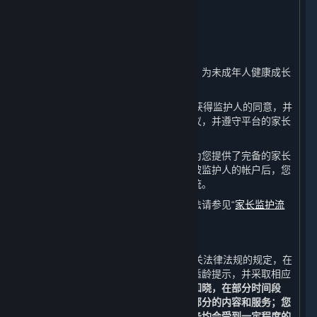
8. 未成年人保护及家长监护
⏶
A. 未成年人保护政策
完美世界注重保护未成年人的合法权益，为未成年人健康成长
保驾护航。
如果您未满18周岁，请在注册前确保已获得监护人的同意，并
在您的家长或监护人的陪同下阅读本协议，并遵守平台的家长
监护政策。
如果您是未成年人的监护人，完美世界为您提供了完备的家长
监护系统。在成功核验您的身份并绑定被监护人的帐户后，您
可以使用完美世界为您提供的监护人系统。
有关家长监护系统的详细介绍和使用方法请参见“
家长监护流
程
”。
B. 技术措施
如果您未满18周岁，完美世界将按照相关法律法规的规定，在
您下载、注册、登录等页面进行适当的适龄提示，并采取相应
的技术措施保护您的健康成长。
您充分知晓，在部分时间段
内，您将不能获取、访问或使用全部或部分的内容和服务；您
通过平台进行的充值和购买的内容和服务均会受到一定程度的