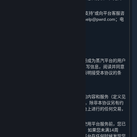
界建议您仔细阅读各条款具体表述。
如您对本协议有任何疑问，可查看“客户支持”或向平台客服咨
询，客服联系方式为邮箱：steamchinahelp@pwrd.com；电
话：021-51796887。
1. 用户注册；条款的适用；您的帐户
⏶
蒸汽平台是由完美世界提供的在线服务。
通过完成蒸汽平台用户帐户的注册，您将成为蒸汽平台的用户
（“
用户
”）。您需要按注册页面的提示填写信息，阅读并同意
本协议，并完成全部注册流程。一旦您表明接受本协议的条
款，本协议即生效。
A. 缔约方
平台由完美世界运营，您通过平台访问的内容和服务（定义见
第1.B条）的相关交易均与完美世界进行。除非本协议另有约
定或进行此类交易时另有说明，您在平台上进行的任何交易，
均构成您与完美世界之间的合同关系。
您确认在订立本协议成为平台用户或在使用平台服务前，您已
年满14周岁并具备相应的民事行为能力。如果您未满14周
岁，您将无法注册成为平台用户。如果平台在任何时候发现您