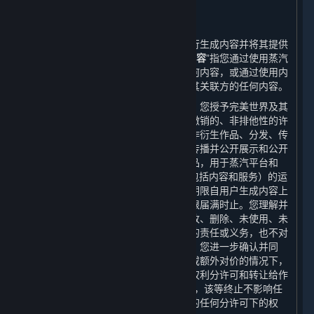
6. 用户生成内容
⏶
A. 一般规定
蒸汽平台提供界面和工具，使您能够自行生成内容并将其提供
给其他用户和/或完美世界。“
用户生成内容
”指您通过使用蒸汽
平台的多用户功能向其他用户提供的任何内容，或通过使用内
容和服务或其他方式提供给完美世界或其关联方的任何内容。
当您将用户生成内容上传至蒸汽平台时，您授予完美世界及其
关联方一项世界范围的、免费的、不可撤销的、非排他性的许
可，以使用、复制、分许可、修改、创作衍生作品、分发、传
播、转码、翻译、广播以及以其他方式传播并公开展示和公开
表演您创建的用户生成内容及其衍生作品，用于蒸汽平台和
Steam平台的服务、游戏或其他产品（包括内容和服务）的运
营、分发、整合和推广等目的。本许可期限自用户生成内容上
传到蒸汽平台时起至其完整知识产权期限届满时止。您理解并
同意，完美世界不承担任何因使用、修改、删除、未使用、未
修改、未删除您的用户生成内容而产生的责任或义务，也不对
任何用户生成内容做出任何形式的保证。您进一步确认并同
意，完美世界可以在无需您进一步同意或额外对价的情况下，
将完美世界对您的用户生成内容享有之权利分许可和转让给作
为平台许可方的Valve。如上述许可终止，该等终止不影响任
何被分许可方在该等许可终止前被授予的任何分许可下的权