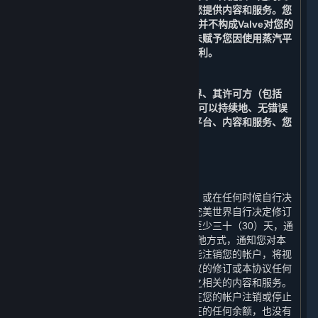
持，以支持完美世界对运营平台以及向您提供内容和服务。您
知晓，Valve向完美世界提供的此类支持并不构成Valve对您的
合同义务。您进一步确认，上述约定并未赋予您因使用蒸汽平
台而针对Valve提起诉讼或索赔的任何权利。
C. 无保证
在适用法律允许的最大范围内，完美世界、其许可方（包括
Valve）、及其各自的关联方均不保证您可以持续地、无错误
地、无病毒地或安全地运行及访问蒸汽平台、内容和服务、您
的帐户或与之相关的任何信息。
10. 协议的修订
⏶
完美世界有权根据国家法律法规的变化、或在任何时候自行决
定单方面修订本协议及其附加条款。如完美世界自行决定修订
本协议，完美世界将在修订生效日期前至少三十（30）天，通
过电子邮件和/或本协议第12条规定的其他方式，通知您对本
协议的任何修改。若您在修订生效前未能注销您的帐户，将视
为您接受该等修订。如果您不同意本协议的修订或本协议任何
条款，您应注销您的帐户或停止使用与之相关的内容和服务。
在这种情况下，完美世界没有义务退还在您的帐户注销或停止
使用任何内容和服务之前帐户中可能存在的任何余额，也没有