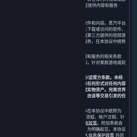
未满14周岁，完美世界有权立即终止向您提供内容和服务
B. 内容和服务
作为用户，您可以通过平台获得服务、软件和内容。蒸汽平台
客户端以及其他任何您可以从蒸汽平台上下载或访问的软件、
内容和其更新，包括但不限于完美世界或第三方提供的视频游
戏和游戏内内容，以及通过平台获取的服务，在本协议中统称
为“
内容和服务
”。
一些内容和服务可能还需遵守针对该内容和服务的相关条款
（以下简称“
开发方/运营方条款
”），例如，针对某款游戏或软
件的最终用户许可协议。
除本协议外，您特此同意遵守所有开发方/运营方条款。未经
完美世界或相关第三方的允许，您不得以任何形式对任何内容
和服务进行交易或交换以获取法定货币或实物资产。完美世界
不承认或保护在平台外进行的任何交易，由该等交易引发的任
何争议将由您自行解决。
此外，与使用平台有关的规则和相关文本在本协议中统称为
“
附加条款
”，其包括但不限于支付和结算流程、帐户注销、针
对特定功能的特定条款以及
蒸汽平台退款政策
。附加条款会
在平台上公示或在平台提供服务时公示。为明确起见，本协议
由本协议条款、附加条款和
蒸汽平台个人信息保护政策
共同