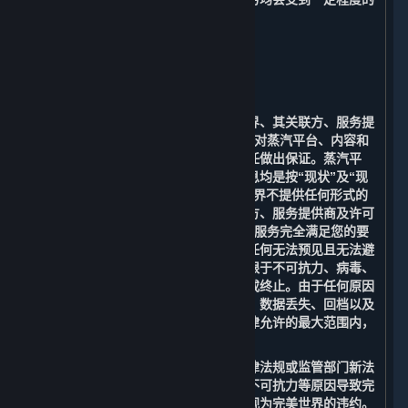
限制。
9. 免责声明；责任限制；无保证
⏶
A. 免责声明
在适用法律允许的最大范围内，完美世界、其关联方、服务提
供商及许可方（包括Valve）明确表示不对蒸汽平台、内容和
服务或根据适用法律可能存在的其他责任做出保证。蒸汽平
台、内容和服务以及与之相关的任何信息均是按“现状”及“现
有”的原则提供，且“存在瑕疵”，完美世界不提供任何形式的
明示或暗示的担保。完美世界、其关联方、服务提供商及许可
方（包括Valve）均不保证提供的内容和服务完全满足您的要
求，也无法保证提供的平台服务不会因任何无法预见且无法避
免的法律、技术或其他风险（包括但不限于不可抗力、病毒、
木马、黑客攻击、政府行为等）而中断或终止。由于任何原因
造成的无法访问、连接中断、传输延迟、数据丢失、回档以及
其他情况造成的损失和风险。在适用法律允许的最大范围内，
您同意放弃追究完美世界的一切责任。
您理解并同意：由于政府行为、国家法律法规或监管部门新法
令的颁布、政策变化、网络传输故障、不可抗力等原因导致完
美世界不能提供相关内容和服务的，不视为完美世界的违约。