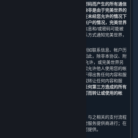
等人士在蒸汽平台上使用您的登录名和密码而产生的所有通信
和活动，完美世界均不承担任何责任。除非是由于完美世界的
疏忽或过错而造成的，否则对于任何人在未经您允许的情况下
冒用您的登录信息和密码从而使用您的帐户的情况，完美世界
不承担任何责任。
如果您认为您的登录信息和/或密码可能被
泄露，您可通过本协议中提供的客服联系方式通知完美世界，
并立即采取任何其他必要的补救措施。
您的帐户（包括与之相关的任何信息，例如联系信息、帐户历
史以及内容和服务）仅供您个人使用。因此，除非本协议、附
加条款或适用的开发方/运营方条款明确允许，或完美世界另
行许可，否则您不得出售您的帐户或有偿允许他人使用您的帐
户，或者以其他方式转让您的帐户，亦不得出售任何内容和服
务，或有偿允许他人使用内容和服务，或转让任何内容和服
务。
否则，您应承担由此给您、平台或任何第三方造成的所有
损失，完美世界有权封禁或收回未经许可而转让或使用的帐
户。
D. 支付流程
对于您在蒸汽平台上购买的内容和服务，与之相关的支付流程
由完美世界、其关联方、或其指定的支付服务提供商进行；在
任何情况下，内容和服务由完美世界向您提供。