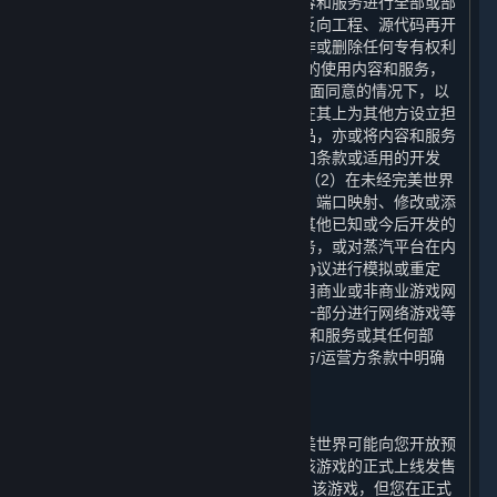
下，您不可以对通过蒸汽平台获得的内容和服务进行全部或部
分地复制、复印、出版、分发、翻译、反向工程、源代码再开
发、修改、拆解、反编译、衍生作品创作或删除任何专有权利
声明或标签。 您有权为您个人使用之目的使用内容和服务，
但您不得：（1）在未经完美世界事先书面同意的情况下，以
任何方式向其他方出售内容或服务，或在其上为其他方设立担
保，或向其他方转让内容和服务的复制品，亦或将内容和服务
出租或许可给他人使用，但本协议、附加条款或适用的开发
方/运营方条款中明确允许的情况除外；（2）在未经完美世界
事先书面同意的情况下，通过模拟协议、端口映射、修改或添
加内容和服务的组件、使用应用程序或其他已知或今后开发的
技术，为内容和服务搭建或提供匹配服务，或对蒸汽平台在内
容和服务的任何网络功能中使用的通信协议进行模拟或重定
向，用于在互联网上进行网络游戏、利用商业或非商业游戏网
络或作为内容聚合网络、网站或服务的一部分进行网络游戏等
用途；或（3）为任何商业目的利用内容和服务或其任何部
分，但本协议、附加条款或适用的开发方/运营方条款中明确
允许的情况除外。
E. 预购
在某些游戏正式在平台上线发售前，完美世界可能向您开放预
购，在您付清全部预购款后，您可以在该游戏的正式上线发售
日（以下简称“
正式上线日
”）下载和使用该游戏，但您在正式