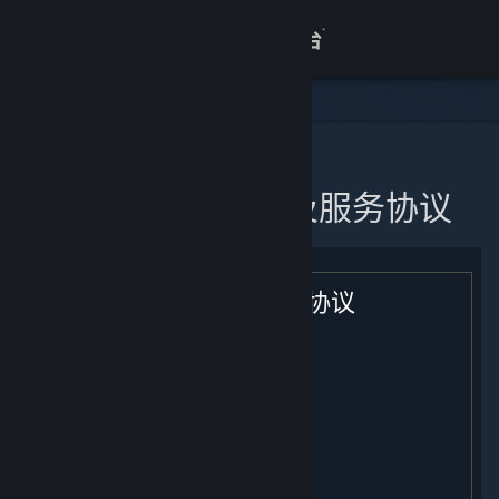
登录
商店
关于
主页
蒸汽平台软件许可及服务协议
客服
查看桌面版网站
蒸汽平台软件许可及服务协议
生效日期: [ 2021年 2 月 9 日 ]
目录：
用户注册；条款的适用；您的帐户
许可
付款