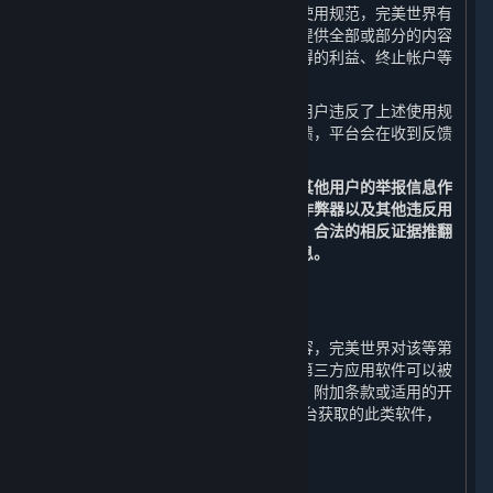
如果您在使用平台的过程中违反了上述使用规范，完美世界有
权视行为的性质和程度中止或终止向您提供全部或部分的内容
和服务，并采取禁止发言、收回违规取得的利益、终止帐户等
处罚措施。
在您使用平台的过程中，如果发现其他用户违反了上述使用规
范，您可以通过举报功能向平台进行反馈，平台会在收到反馈
后进行核实，并决定是否采取相应措施。
您同意以平台的监测数据以及经核实的其他用户的举报信息作
为判断您的帐户是否被盗号、是否使用作弊器以及其他违反用
户行为规范的依据，除非您能提供充分、合法的相反证据推翻
监测数据或经核实的其他用户的举报信息。
5. 第三方内容
⏶
对于所有非由完美世界运营的服务和内容，完美世界对该等第
三方内容不承担任何责任和义务。某些第三方应用软件可以被
企业用于商业目的，但是，除非本协议、附加条款或适用的开
发方/运营方条款明确允许，通过蒸汽平台获取的此类软件，
只能供个人使用。