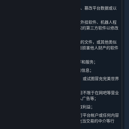
（5）对平台服务器展开攻击、破坏平台、篡改平台数据或以
任何方式影响平台任何系统正常运行；
（6）开发制作、传播或使用作弊程序、外挂软件、机器人程
序、非法破解软件、插件或其他未经授权的第三方软件以修改
内容和服务；
（7）上传或传播含有病毒、木马、蠕虫的文件，或其他类似
的、可能影响他人计算机的正常运行或者损害他人财产的软件
或程序；
（8） 限制或禁止任何其他用户使用内容和服务；
（9） 获取或以其他方式收集平台用户的信息；
（10）以误导他人为目的创建虚假身份，或试图冒充完美世界
的工作人员；
（11）商业化地利用内容和服务，包括但不限于在网吧等营业
性场所举办比赛、未经许可在游戏中插入广告等；
（12）利用平台漏洞或其他不当手段谋取利益；
（13）在未经完美世界许可的情况下进行平台帐户或任何内容
和服务的交易，为上述交易提供协助、充当交易的中介等行
为；