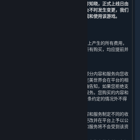
上线日前提出退款申请的除外。
您理解并知晓，正式上线日由
该游戏开发方或游戏运营方决定并可能会不时发生变更，我们
无法承诺或保证您可以在正式上线日下载和使用该游戏。
3. 帐单及支付
⏶
除以下第3.G条规定的以外，在蒸汽平台上产生的所有费用，
以及使用蒸汽钱包（定义如下）进行的所有购买，均应提前并
最终支付。
A. 付款授权
使用平台是免费的，但是完美世界会就部分内容和服务向您收
取一定的费用。对于付费内容和服务，完美世界会在平台的相
应页面上将收费方式和资费标准向您明确告知，如果您拒绝支
付该费用，则您无法使用相应的内容和服务。您购买的内容和
服务一经付费即视为购买完成，除第3.G条约定的情况外不得
退款。
完美世界有权决定并可能会对不同的内容和服务制定不同的收
费方式和资费标准，并有权随时调整或更改并在平台上予以公
布，您在资费发生变动之前购买的内容和服务将不会受到该资
费变动的影响。