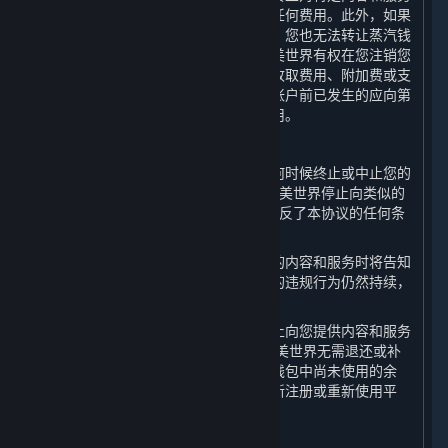
的访问而获得退款，包括内容和服务的任何费用。此外，如果
您的蒸汽钱包中仍有余额尚未使用完毕，您也无法转让蒸汽钱
包中的余额或就钱包余额申请退款。完美世界有权在您注销您
的帐户或终止特定内容和服务之前向您收取费用、附加费或支
出费用。此外，您应自行承担您在注销帐户前已发生的应向第
三方供应商或内容提供商支付的任何费用。
C. 完美世界终止的情形
如果出现以下情况，完美世界有权在任何时候终止或中止您的
帐户或任何特定的内容和服务：（a）完美世界停止向类似的
关于蒸汽平台
|
退款政策
|
软件许可服务协议
|
用户提供此类内容和服务；或（b）您违反了本协议的任何条
个人信息保护政策
|
个人信息出境告知书
|
款。
不良内容举报投诉
|
侵权投诉
|
家长监护
完美世界决定中止向您提供全部或部分的内容和服务时将告知
微博
微信
您中止的期限。该期限届满时，如果您的违规行为仍然持续，
完美世界有权延长该期限。
如果完美世界因您的不当行为而决定停止向您提供内容和服务
和/或终止您的帐户，您理解并同意，完美世界无需退还或补
© 2026 Valve Corporation 版权所有，完美世界已获授权。
偿您帐户中的任何内容和服务或您蒸汽钱包中尚未使用的余
所有商标均属于其在美国或其他国家的拥有者。
额。完美世界有权拒绝您以任何方式重新注册或重新使用平
© 完美世界征奇(上海)多媒体科技有限公司 版权所有。
台。
增值电信业务经营许可证沪B2-20180406
D. 继续有效的条款