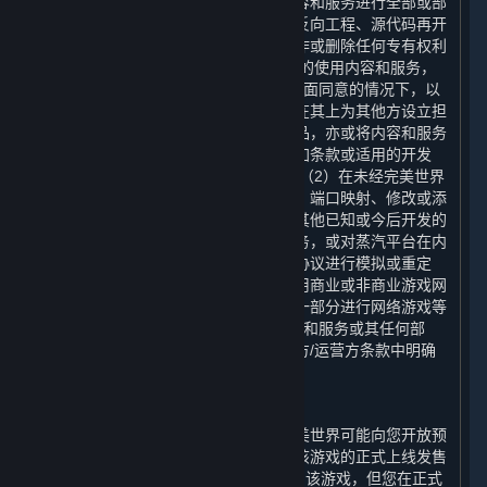
下，您不可以对通过蒸汽平台获得的内容和服务进行全部或部
分地复制、复印、出版、分发、翻译、反向工程、源代码再开
发、修改、拆解、反编译、衍生作品创作或删除任何专有权利
声明或标签。 您有权为您个人使用之目的使用内容和服务，
但您不得：（1）在未经完美世界事先书面同意的情况下，以
任何方式向其他方出售内容或服务，或在其上为其他方设立担
保，或向其他方转让内容和服务的复制品，亦或将内容和服务
出租或许可给他人使用，但本协议、附加条款或适用的开发
方/运营方条款中明确允许的情况除外；（2）在未经完美世界
事先书面同意的情况下，通过模拟协议、端口映射、修改或添
加内容和服务的组件、使用应用程序或其他已知或今后开发的
技术，为内容和服务搭建或提供匹配服务，或对蒸汽平台在内
容和服务的任何网络功能中使用的通信协议进行模拟或重定
向，用于在互联网上进行网络游戏、利用商业或非商业游戏网
络或作为内容聚合网络、网站或服务的一部分进行网络游戏等
用途；或（3）为任何商业目的利用内容和服务或其任何部
分，但本协议、附加条款或适用的开发方/运营方条款中明确
允许的情况除外。
E. 预购
在某些游戏正式在平台上线发售前，完美世界可能向您开放预
购，在您付清全部预购款后，您可以在该游戏的正式上线发售
日（以下简称“
正式上线日
”）下载和使用该游戏，但您在正式