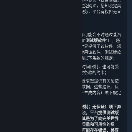
款）授予您将获得该等更新的权利。为避免疑义，您知晓完美
世界不保证其会持续更新或升级内容和服务，平台有权但无义
务更新或升级内容和服务。
B. 测试版软件许可
在某些软件正式上线发售之前，完美世界可能会不时通过蒸汽
平台向您提供该软件的测试版（以下简称“
测试版软件
”）。您
并非必须使用测试版软件，但如果完美世界提供了该软件，您
可以在遵守以下条款的前提下自行选择使用该软件。测试版软
件为内容和服务的一部分，使用时需遵循以下条款的规定：
您使用测试版软件的权利可能会受到时间限制，也可能受
到附加条款和/或适用的开发方/运营方条款的约束；
完美世界或完美世界的关联方可能会要求您提供有关您使
用测试版软件的建议、反馈或者相关数据，这些建议、反
馈或者数据会被视为下文第6条（用户生成内容）项下规定
的用户生成内容；以及
除了应适用第9条（免责声明；责任限制；无保证）项下弃
权和责任限制条款以外，您还应当知晓，平台提供测试版
软件的目的仅为测试和改进软件，尤其是为了向完美世界
以及其关联方提供有关测试版软件的质量和可用性的反
馈；测试版软件并非最终版本，因此可能存在错误、兼容