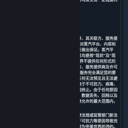
限制。
9. 免责声明；责任限制；无保证
⏶
A. 免责声明
在适用法律允许的最大范围内，完美世界、其关联方、服务提
供商及许可方（包括Valve）明确表示不对蒸汽平台、内容和
服务或根据适用法律可能存在的其他责任做出保证。蒸汽平
台、内容和服务以及与之相关的任何信息均是按“现状”及“现
有”的原则提供，且“存在瑕疵”，完美世界不提供任何形式的
明示或暗示的担保。完美世界、其关联方、服务提供商及许可
方（包括Valve）均不保证提供的内容和服务完全满足您的要
求，也无法保证提供的平台服务不会因任何无法预见且无法避
免的法律、技术或其他风险（包括但不限于不可抗力、病毒、
木马、黑客攻击、政府行为等）而中断或终止。由于任何原因
造成的无法访问、连接中断、传输延迟、数据丢失、回档以及
其他情况造成的损失和风险。在适用法律允许的最大范围内，
您同意放弃追究完美世界的一切责任。
您理解并同意：由于政府行为、国家法律法规或监管部门新法
令的颁布、政策变化、网络传输故障、不可抗力等原因导致完
美世界不能提供相关内容和服务的，不视为完美世界的违约。