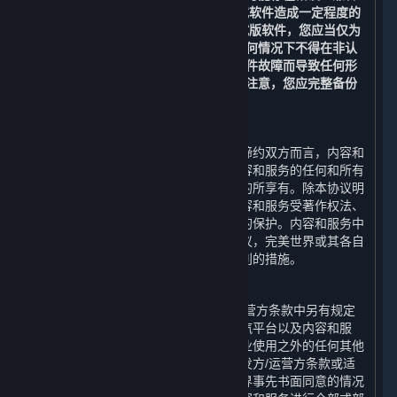
性问题，或对您的计算机、数据和/或软件造成一定程度的
损坏。如果您选择安装和/或使用测试版软件，您应当仅为
测试和改进软件的目的使用，且在任何情况下不得在非认
可的系统上使用或在可能因测试版软件故障而导致任何形
式损害之情形下使用。此外，请特别注意，您应完整备份
您选择安装测试版软件的系统。
C. 内容和服务的所有权
受限于许可方协议的规定，对于本协议缔约双方而言，内容和
服务的所有权和相关知识产权，以及内容和服务的任何和所有
副本，由完美世界为运营蒸汽平台之目的所享有。除本协议明
确说明外，完美世界保留所有权利。内容和服务受著作权法、
国际版权条约和公约以及其他适用法律的保护。内容和服务中
包含某些被许可的内容，如您违反本协议，完美世界或其各自
关联方以及许可方可能会采取保护其权利的措施。
D. 对内容和服务的使用限制
除本协议、附加条款或适用的开发方/运营方条款中另有规定
外，您不得将内容和服务用于除访问蒸汽平台以及内容和服
务、以及对内容和服务进行个人的非商业使用之外的任何其他
目的。除本协议、附加条款或适用的开发方/运营方条款或适
用的法律另有规定外，在未取得完美世界事先书面同意的情况