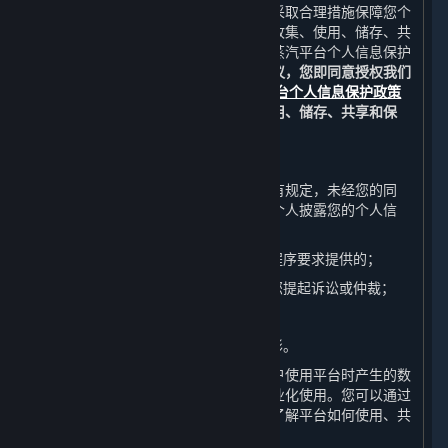
完美世界重视您的个人信息保护，并将采取合理措施保障您个
人信息的安全。关于我们如何通过平台收集、使用、储存、共
享和保护您的个人信息，详情请参见《蒸汽平台个人信息保护
政策》中的相关条款。
如果您同意本协议，您即同意授权我们
在适用法律的允许范围内，按照
蒸汽平台个人信息保护政策
中的要求对您的个人信息进行收集、使用、储存、共享和保
护。
B. 信息披露
除非《蒸汽平台个人信息保护政策》另有规定，未经您的同
意，完美世界不会向任何公司、组织或个人披露您的个人信
息，但下列情况除外：
（1） 应司法机关或行政机关通过法定程序要求提供的；
（2） 为维护完美世界的合法权益而向您提起诉讼或仲裁；
（3） 应您的监护人要求提供；或
（4） 其他根据法律法规应当披露的情形。
完美世界有权自行或与第三方合作对用户使用平台时产生的数
据和用户的个人信息进行数据分析和商业化使用。您可以通过
阅读《蒸汽平台个人信息保护政策》来了解平台如何使用、共
享和保护这些信息。