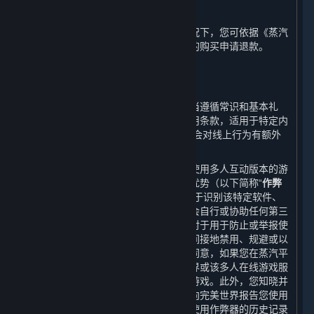
G. 退款
在不与任何您享有的法定权利冲突的情况下，您可依据《蒸汽
平台退款政策》就您在蒸汽平台上进行的购买申请退款。
4. 在线行为规则；作弊；违法行为
⏶
您的在线行为以及与其他用户的互动应当遵循常识和基本礼
仪。根据特定游戏或其他服务适用的使用条款，适用于特定内
容和服务的开发方/运营方条款中可能还会对线上行为有额外
的要求。
某些软件、硬件程序或功能可能在用户使用多人互动版本的游
戏或其修改版本中给予用户不公平竞争优势（以下简称“
作弊
器
”），蒸汽平台以及内容和服务具有用于识别该特定软件、
硬件程序或功能之功能。您同意，您不会自行或协助任何第三
方以任何形式开发制作或使用作弊器。对于用于防止或举报使
用作弊器的软件，您同意您不会直接或间接地禁用、规避或以
其他方式干扰该软件的运行。您知晓并同意，如果您在蒸汽平
台或内容和服务中使用作弊器，完美世界或该多人在线游戏服
务提供方可能将禁止您参与该多人在线游戏。此外，您知晓并
同意，多人在线游戏服务提供方可能会向完美世界报告您使用
作弊器的情况，完美世界也可能会将您使用作弊器的历史记录