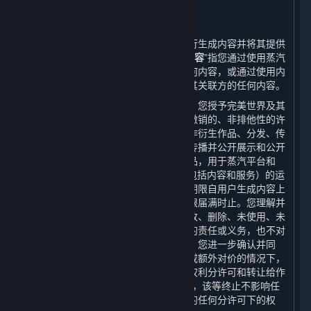
6. 用户生成内容
⏶
A. 一般规定
蒸汽平台提供界面和工具，使您能够自行生成内容并将其提供
给其他用户和/或完美世界。“
用户生成内容
”指您通过使用蒸汽
平台的多用户功能向其他用户提供的任何内容，或通过使用内
容和服务或其他方式提供给完美世界或其关联方的任何内容。
当您将用户生成内容上传至蒸汽平台时，您授予完美世界及其
关联方一项世界范围的、免费的、不可撤销的、非排他性的许
可，以使用、复制、分许可、修改、创作衍生作品、分发、传
播、转码、翻译、广播以及以其他方式传播并公开展示和公开
表演您创建的用户生成内容及其衍生作品，用于蒸汽平台和
Steam平台的服务、游戏或其他产品（包括内容和服务）的运
营、分发、整合和推广等目的。本许可期限自用户生成内容上
传到蒸汽平台时起至其完整知识产权期限届满时止。您理解并
同意，完美世界不承担任何因使用、修改、删除、未使用、未
修改、未删除您的用户生成内容而产生的责任或义务，也不对
任何用户生成内容做出任何形式的保证。您进一步确认并同
意，完美世界可以在无需您进一步同意或额外对价的情况下，
将完美世界对您的用户生成内容享有之权利分许可和转让给作
为平台许可方的Valve。如上述许可终止，该等终止不影响任
何被分许可方在该等许可终止前被授予的任何分许可下的权