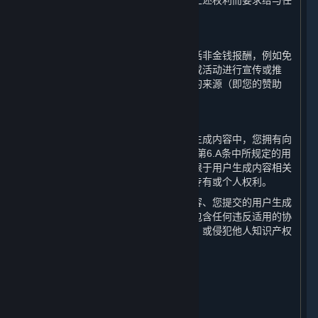
您无权就您授予完美世界及其他用户的上述权利而要求给与任
何补偿或权利。
C. 接受赞助
如果您在接受第三方报酬的情况下（包括非金钱报酬，例如免
费游戏），利用蒸汽平台对产品、服务或活动进行宣传或推
荐，您应当清楚地向公众明示此类报酬的来源（即您的赞助
方）。
D. 承诺与保证
您向完美世界承诺并保证，在所有用户生成内容中，您拥有向
完美世界、Valve及其他相关方授权上述第6.A条中所规定的用
户生成内容许可的所有权利，包括但不限于用户生成内容相关
的或包含的任何类型的知识产权或其他专有或个人权利。
您进一步承诺并保证，您的用户生成内容、您提交的用户生成
内容以及您对用户生成内容的授权中不包含任何违反适用的协
议、法律、法规、政策或社会公共利益，或侵犯他人知识产权
或其他合法权利的内容。
7. 个人信息保护
⏶
A. 保护措施