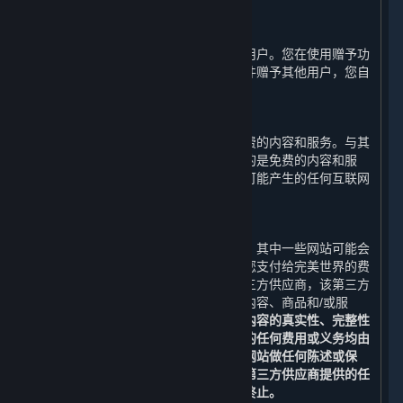
余额不可兑换现金。
D. 用户间赠予
您可以通过平台将游戏或软件赠予其他用户。您在使用赠予功
能时应知悉并确认一旦您将该游戏或软件赠予其他用户，您自
己将不能继续使用该游戏或软件。
E. 免费内容和服务
在一些情况下，完美世界可能会提供免费的内容和服务。与其
他内容和服务一样，即使完美世界提供的是免费的内容和服
务，您也必须自行负担使用蒸汽平台时可能产生的任何互联网
服务、通讯和其他连接费用。
F. 第三方网站
蒸汽平台可能会提供第三方网站的链接。其中一些网站可能会
向您额外收取费用，该等费用不包括在您支付给完美世界的费
用之内。您可能会通过蒸汽平台访问第三方供应商，该第三方
供应商可能在蒸汽平台或互联网上提供内容、商品和/或服
务。
您有义务自行确认第三方网站及其内容的真实性、完整性
和可信性。您与该等第三方交易中产生的任何费用或义务均由
您自行承担。完美世界不对任何第三方网站做任何陈述或保
证。请特别注意，完美世界不保证通过第三方供应商提供的任
何内容和服务不会被改变、被暂停或被终止。