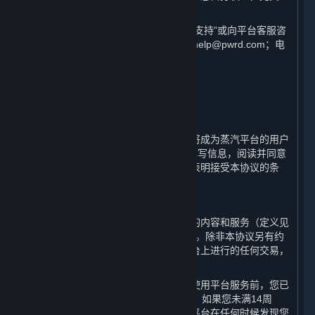
界建议您仔细阅读各条款具体表述。
如您对本协议有任何疑问，可查看“客户支持”或向平台客服咨
询，客服联系方式为邮箱：steamchinahelp@pwrd.com；电
话：021-51796887。
1. 用户注册；条款的适用；您的帐户
⏶
蒸汽平台是由完美世界提供的在线服务。
通过完成蒸汽平台用户帐户的注册，您将成为蒸汽平台的用户
（“
用户
”）。您需要按注册页面的提示填写信息，阅读并同意
本协议，并完成全部注册流程。一旦您表明接受本协议的条
款，本协议即生效。
A. 缔约方
平台由完美世界运营，您通过平台访问的内容和服务（定义见
第1.B条）的相关交易均与完美世界进行。除非本协议另有约
定或进行此类交易时另有说明，您在平台上进行的任何交易，
均构成您与完美世界之间的合同关系。
您确认在订立本协议成为平台用户或在使用平台服务前，您已
年满14周岁并具备相应的民事行为能力。如果您未满14周
岁，您将无法注册成为平台用户。如果平台在任何时候发现您