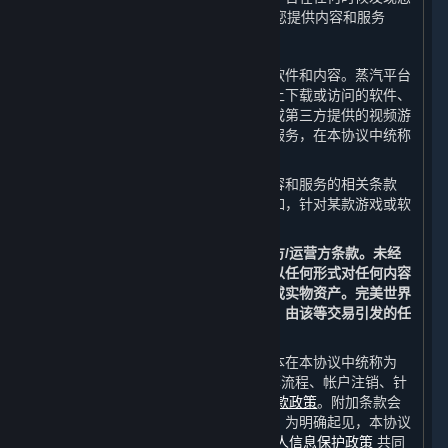
未满14周岁，完美世界有权立即终止向您提供内容和服务
B. 内容和服务
作为用户，您可以通过平台获得服务、软件和内容。蒸汽平台
客户端以及其他任何您可以从蒸汽平台上下载或访问的软件、
内容和其更新，包括但不限于完美世界或第三方提供的视频游
戏和游戏内内容，以及通过平台获取的服务，在本协议中统称
为“
内容和服务
”。
一些内容和服务可能还需遵守针对该内容和服务的相关条款
（以下简称“
开发方/运营方条款
”），例如，针对某款游戏或软
件的最终用户许可协议。
除本协议外，您特此同意遵守所有开发方/运营方条款。未经
完美世界或相关第三方的允许，您不得以任何形式对任何内容
和服务进行交易或交换以获取法定货币或实物资产。完美世界
不承认或保护在平台外进行的任何交易，由该等交易引发的任
何争议将由您自行解决。
此外，与使用平台有关的规则和相关文本在本协议中统称为
“
附加条款
”，其包括但不限于支付和结算流程、帐户注销、针
对特定功能的特定条款以及
蒸汽平台退款政策
。附加条款会
在平台上公示或在平台提供服务时公示。为明确起见，本协议
由本协议条款、附加条款和
蒸汽平台个人信息保护政策
共同