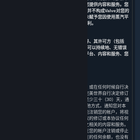
持，以支持完美世界对运营平台以及向您提供内容和服务。您
知晓，Valve向完美世界提供的此类支持并不构成Valve对您的
合同义务。您进一步确认，上述约定并未赋予您因使用蒸汽平
台而针对Valve提起诉讼或索赔的任何权利。
C. 无保证
在适用法律允许的最大范围内，完美世界、其许可方（包括
Valve）、及其各自的关联方均不保证您可以持续地、无错误
地、无病毒地或安全地运行及访问蒸汽平台、内容和服务、您
的帐户或与之相关的任何信息。
10. 协议的修订
⏶
完美世界有权根据国家法律法规的变化、或在任何时候自行决
定单方面修订本协议及其附加条款。如完美世界自行决定修订
本协议，完美世界将在修订生效日期前至少三十（30）天，通
过电子邮件和/或本协议第12条规定的其他方式，通知您对本
协议的任何修改。若您在修订生效前未能注销您的帐户，将视
为您接受该等修订。如果您不同意本协议的修订或本协议任何
条款，您应注销您的帐户或停止使用与之相关的内容和服务。
在这种情况下，完美世界没有义务退还在您的帐户注销或停止
使用任何内容和服务之前帐户中可能存在的任何余额，也没有