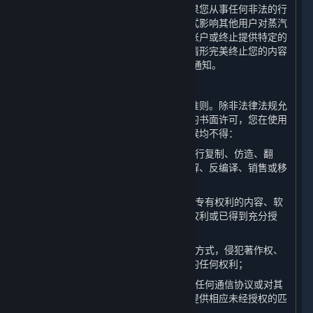
告知其他多人在线游戏服务提供方。如果您从事任何非法的行
为或活动、实施作弊行为、或以其他方式影响其他用户对蒸汽
平台的体验，完美世界可能会终止您的帐户或终止提供特定的
内容和服务。您知晓并同意，若因上述情形完美终止您的内容
和服务和/或帐户，则无需提前向您发出通知。
A. 使用规范
作为平台的用户，您同意遵守以下行为准则。除非法律法规允
许、本协议另有规定或获得了完美世界的书面许可，您在使用
平台以及其提供的内容和服务的任何时候均不得：
（1）以任何方式对平台或内容和服务进行复制、仿造、翻
译、反向工程、破解源代码、修改、拆解、反编译、销售或移
除任何所有权声明和版权信息；
（2）上传或者以其他方式提供他人享有专有权利的内容、软
件或其他文件，除非您已经获得相应的权利或已得到充分授
权；
（3）以通过平台使用任何材料或信息的方式，侵犯著作权、
商标、专利、商业秘密或者任何其他方的任何权利；
（4）以任何方式劫持平台网络功能中的任何通信协议或对其
进行重定向，以便为内容和服务搭建或提供相应未经授权的匹
配服务，比如架设私服；