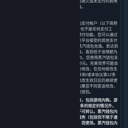
销之前产生的费用、附加费或支出。任何拖欠或未支付的费用
必须在完美世界允许您再次注册之前结清。
C. 蒸汽钱包
蒸汽平台可能向您提供与您帐户相关联的支付帐户（以下简称
“
蒸汽钱包
”）。蒸汽钱包并非银行帐户，也不是任何支付工
具，而是向您提供的购买内容和服务的预付功能。您可以通过
借记卡、信用卡、预付卡、促销码或蒸汽平台接受的其他支付
方式，在限额人民币14,000元内向您的蒸汽钱包充值。若达到
该限额，您将无法再向您的蒸汽钱包充值，直到低于该限额为
止。在任何二十四（24）小时的时间段内，您使用蒸汽钱包支
付的总金额，合计不得超过人民币14,000元。完美世界可能会
不时对蒸汽钱包的余额和使用的限制进行修改，在任何修改生
效日前的六十（60）日，我们会通过邮件和/或本协议第12条
中列明的其他方式通知您。如果您在该修改生效日后仍继续使
用您的帐户，则视为您接受了该修改；如果您不同意该修改，
您有权注销您的帐户或停止使用您的蒸汽钱包。
您可以使用蒸汽钱包余额购买内容和服务，包括游戏内购。游
戏内购仅可通过蒸汽钱包进行。除第3.G条的规定的情况外，
充值至蒸汽钱包内的余额不可退款，亦不可转让。蒸汽钱包内
的余额仅能通过蒸汽平台为购买内容和服务（包括但不限于通
过蒸汽平台提供的游戏和其他应用程序）而使用。蒸汽钱包内