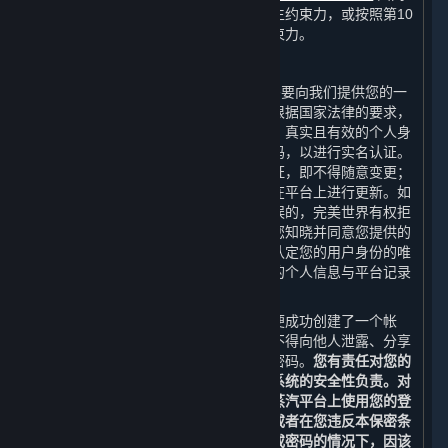
组成，并在您表示接受本协议时对您产生约束力，或按照第10
条（本协议的修订）的规定对您产生约束力。
C. 您的帐户
当您在创建平台帐户（“
帐户
”）时，您需要向我们提供您的一
个有效的电子邮箱地址进行帐户验证。根据国家法律的要求，
您还需要向完美世界提供您最新、完整、真实且有效的个人身
份信息，例如您的真实姓名和身份证号码，以进行实名认证。
您的姓名及身份证号码一经提供并经认证，即不得随意变更；
其他个人信息若发生变更，您应当及时在平台上进行更新。如
果您提交的个人身份信息是伪造的或错误的，完美世界有权拒
绝您的注册申请或终止为您提供服务。您知晓并同意您提供的
个人信息是认定您与帐户的关联性以及认定您的用户身份的唯
一依据。如果您向平台提出请求时提供的个人信息与平台记录
的信息不符，我们有权不受理您的请求。
在您完成蒸汽平台的注册流程之后，您便成功创建了一个帐
户。除非经完美世界特别授权，否则您不得向他人泄露、分享
或以其他方式允许他人使用您的帐户或密码。
您有责任对您的
登录信息和帐户保密，且应对您计算机系统的安全性负责。对
于您的帐户和密码的使用，以及因您在蒸汽平台上使用您的登
录名和密码而产生的所有通信和活动，或者在您违反本保密条
款故意或因疏忽而向其他人泄露登录名或密码的情况下，因该