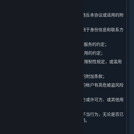
（14）违反任何国家的法律法规的行为；
（15）进行其他对平台造成不利影响或违反本协议或适用的附
加条款的行为；
（16）提供虚假的注册信息（包括但不限于身份信息和联系方
式）；
（17）违反本协议第1.B条中关于内容和服务的约定；
（18）违反本协议第1.C条中关于帐户使用的约定；
（19）违反本协议第2.D条中关于许可的限制性规定，或滥用
本协议授权您的许可权利；
（20）违反本协议其他条款或其他适用的附加条款；
（21）进行经完美世界自行判断认定您的帐户有高危被盗风险
的行为；
（22）参与任何影响完美世界、其关联方或许可方、或其他用
户权益的行为；或
（23）参与其他在行业内被广泛认可的不当行为，无论是否已
经被本协议或其他适用的附加条款所列明。
B. 违规行为的处理