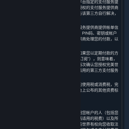
您在平台上购买内容和服务时，应通过平台指定的支付服务提
供商进行充值或付款。任何因通过未经授权的支付服务提供商
进行的充值或消费而导致的纠纷应由您与该第三方自行解决，
完美世界不承担任何责任。
请您注意，当您向完美世界指定的支付服务提供商提供帐单信
息时，即意味着您是与该支付相关的卡、PIN码、密钥或帐户
的授权使用方，并且您授权支付服务提供商处理您的付款，以
支付您在平台上产生的任何费用。
对于具有约定使用期限的内容和服务，如果您以定期付款的方
式购买以继续使用（以下简称“定期付费订阅”），则意味着，
对于每一笔定期付款的金额，您同意并再次确认您授权完美世
界或其指定的支付服务提供商通过任何适用的第三方支付服务
提供商处理相关的付费金额。
如果您使用蒸汽平台需要缴纳任何类型的使用税或消费税，完
美世界会在内容和服务的资费标准和平台上公布的其他资费标
准之外，额外向您收取这些税费。
B. 对您帐户相关费用的责任
作为帐户持有人，您需要对您或任何使用您帐户的人（包括您
的家人或朋友）所产生的所有费用（包括适用的税费）以及所
有购买行为负责。如果您注销帐户，完美世界有权向您收取注