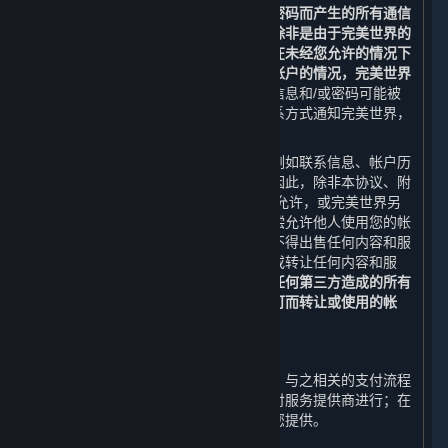
等人士在蒸汽平台上使用您的登录名和密码而产生的所有通信
和活动，完美世界均不承担任何责任。除非是由于完美世界的
疏忽或过错而造成的，否则对于任何人在未经您允许的情况下
冒用您的登录信息和密码从而使用您的帐户的情况，完美世界
不承担任何责任。
如果您认为您的登录信息和/或密码可能被
泄露，您可通过本协议中提供的客服联系方式通知完美世界，
并立即采取任何其他必要的补救措施。
您的帐户（包括与之相关的任何信息，例如联系信息、帐户历
史以及内容和服务）仅供您个人使用。因此，除非本协议、附
加条款或适用的开发方/运营方条款明确允许，或完美世界另
行许可，否则您不得出售您的帐户或有偿允许他人使用您的帐
户，或者以其他方式转让您的帐户，亦不得出售任何内容和服
务，或有偿允许他人使用内容和服务，或转让任何内容和服
务。
否则，您应承担由此给您、平台或任何第三方造成的所有
损失，完美世界有权封禁或收回未经许可而转让或使用的帐
户。
D. 支付流程
对于您在蒸汽平台上购买的内容和服务，与之相关的支付流程
由完美世界、其关联方、或其指定的支付服务提供商进行；在
任何情况下，内容和服务由完美世界向您提供。