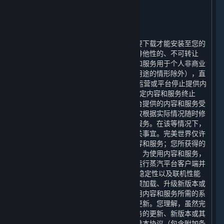
2. 许可
⏶
A. 一般内容和服务许可
蒸汽平台以及平台提供的内容和服务需要下载才能安装至您的
计算机上。完美世界特此授予您一项非排他性的、不可转让
的、不可分许可的权利，许可您将内容和服务用于个人非商业
性用途（但本协议明确允许的用于商业用途的情形除外），直
至（1）本协议终止时；（2）平台停止运营或平台停止提供内
容和服务时；或（3）包含相关许可的特定内容和服务终止
时，您接受上述授权。您理解，通过平台提供的内容和服务受
限于完美世界的商业决策，完美世界有权根据实际情况随时修
改、中止或终止通过平台提供的内容和服务。在该等情况下，
完美世界将根据届时适用的法律处理相关事宜。完美世界仅许
可您使用内容和服务，并非向您出售内容和服务；您所获得的
许可并不授予您对内容和服务的所有权。为使用内容和服务，
您必须拥有一个帐户，并且可能需要您运行蒸汽平台客户端并
保持与互联网的连接。 为提升安全性、稳定性以及联机性能
等原因，蒸汽平台可能需要自动更新、预加载、升级新版本或
以其他方式改进内容和服务，因此，使用内容和服务所需的系
统也会随之更新，您在此同意上述自动更新。您理解，虽然完
美世界可以自行选择是否提供内容和服务的更新、新版本或其
他对内容和服务的改进，但这并不意味着本协议（包含附加条