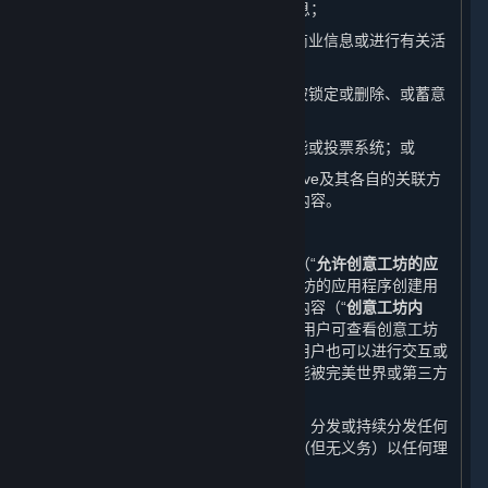
址、游戏交易平台、游戏充值平台等信息；
（7） 滥发广告内容、垃圾邮件或其他商业信息或进行有关活
动；
（8） 发布灌水、与相关版块无关、已被锁定或删除、或蓄意
引起争议的内容；
（9） 操纵或滥用平台的评价、举报功能或投票系统；或
（10）发布、传播其他对完美世界、Valve及其各自的关联方
或许可方不利的或影响其他用户权益的内容。
B. 上传至蒸汽平台创意工坊的内容
蒸汽平台上提供的一些游戏或应用程序（“
允许创意工坊的应
用程序
”）允许您基于或使用允许创意工坊的应用程序创建用
户生成内容，并允许您将该等用户生成内容（“
创意工坊内
容
”）提交至蒸汽平台的创意工坊页面。用户可查看创意工坊
内容，对于某些类别的创意工坊内容，用户也可以进行交互或
下载。某些情形下，创意工坊内容也可能被完美世界或第三方
开发方添加进游戏中。
您理解并同意，完美世界并无义务使用、分发或持续分发任何
创意工坊内容的副本，且完美世界有权（但无义务）以任何理
由限制或移除创意工坊内容。