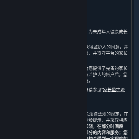
8. 未成年人保护及家长监护
⏶
A. 未成年人保护政策
完美世界注重保护未成年人的合法权益，为未成年人健康成长
保驾护航。
如果您未满18周岁，请在注册前确保已获得监护人的同意，并
在您的家长或监护人的陪同下阅读本协议，并遵守平台的家长
监护政策。
如果您是未成年人的监护人，完美世界为您提供了完备的家长
监护系统。在成功核验您的身份并绑定被监护人的帐户后，您
可以使用完美世界为您提供的监护人系统。
有关家长监护系统的详细介绍和使用方法请参见“
家长监护流
程
”。
B. 技术措施
如果您未满18周岁，完美世界将按照相关法律法规的规定，在
您下载、注册、登录等页面进行适当的适龄提示，并采取相应
的技术措施保护您的健康成长。
您充分知晓，在部分时间段
内，您将不能获取、访问或使用全部或部分的内容和服务；您
通过平台进行的充值和购买的内容和服务均会受到一定程度的