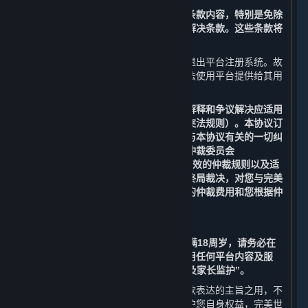
请您务必审慎阅读并充分理解本协议各条款内容，特别是免除
或者限制责任的条款、法律适用和争议解决条款。这些条款将
以粗体标识，您应重点阅读。
若您不同意本协议中的任何条款，您应退出平台注册系统。故
此，您将无法注册成为平台用户，且无法使用平台提供给其用
户（定义见第1条）的任何服务。
请注意：本协议的订立、生效、履行、解释和争议解决应适用
中华人民共和国法律（但不适用任何冲突法规则）。本协议订
立于上海市杨浦区，由本协议引起的或与本协议有关的一切纠
纷和争议均应提交至中国国际经济贸易仲裁委员会
（“CIETAC”）上海分会，根据其届时有效的仲裁规则以及适
用的法律在上海进行仲裁。仲裁裁决为终局裁决，对您与完美
世界均具有约束力。您应当独自承担您的仲裁费用和您根据仲
裁裁决应当承担的赔偿份额。
如果您在订立本协议时年满14周岁但未满18周岁，请务必在
监护人的指导和陪同下阅读本协议并使用任何平台内容及服
务，并请特别注意第8条“未成年人保护及家长监护”。
各条款前所列标题仅为帮助您理解该条款表达的主旨之用，不
影响或限制该条款的含义或解释。为维护您自身权益，完美世