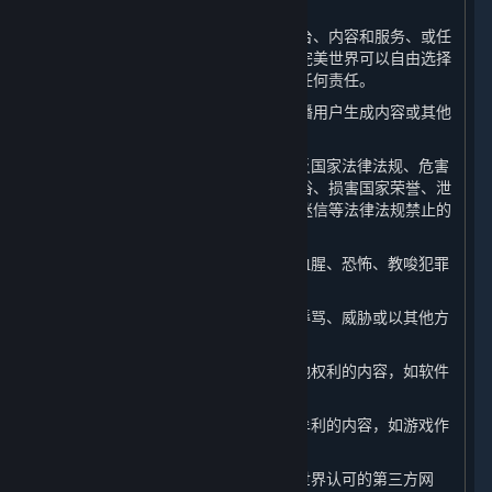
利。
如果您向完美世界提供任何关于蒸汽平台、内容和服务、或任
何完美世界产品或服务的反馈或建议，完美世界可以自由选择
使用这些反馈或建议，而无须对您承担任何责任。
此外，当您在平台上上传、发表、或传播用户生成内容或其他
信息时，您不得：
（1） 上传、发布或以任何方式传播违反国家法律法规、危害
国家安全、破坏祖国统一、违背公序良俗、损害国家荣誉、泄
露国家秘密、煽动民族矛盾、宣扬宗教迷信等法律法规禁止的
内容；
（2） 散布、传播淫秽、色情、暴力、血腥、恐怖、教唆犯罪
或扰乱社会秩序的内容；
（3） 对他人进行侮辱、诽谤、造谣、辱骂、威胁或以其他方
式侵犯他人的合法权利；
（4） 发布、讨论侵犯他人著作权或其他权利的内容，如软件
破解；
（5） 发布、讨论不正当利用游戏漏洞牟利的内容，如游戏作
弊、外挂；
（6） 发布、传播钓鱼网站、非经完美世界认可的第三方网