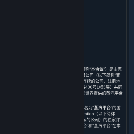
在线行为规则；作弊；违法行为
第三方内容
用户生成内容
个人信息保护
未成年人保护及家长监护
免责声明；责任限制；无保证
协议的修订
期限和终止
其他
本蒸汽平台软件许可及服务协议（以下简称“
本协议
”）是由您
与完美世界征奇（上海）多媒体科技有限公司（以下简称“
完
美世界
”，一家依据中华人民共和国法律存续的公司，注册地
址为中国（上海）自由贸易试验区芳春路400号1幢3层）共同
缔结的协议。本协议规定了您作为由完美世界提供的蒸汽平台
的用户所享有的权利以及应履行的义务。
本协议中的“
平台
”系指由完美世界运营的名为“
蒸汽平台
”的游
戏分发平台。完美世界获得Valve Corporation（以下简称
“
Valve
”，一家依据美国华盛顿州法律存续的公司）的独家许
可在中国大陆地区独立运营该平台。“平台”和“蒸汽平台”在本
协议中具有相同的含义。