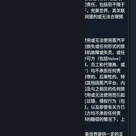
您同意放弃追究完美世界由此产生的一切责任，包括但不限于
赔偿由此产生的任何损失。在任何情况下，完美世界、其关联
方或许可方（包括Valve）均不承担任何间接的或无法合理预
见的损失。
B. 责任限制
在适用法律允许的最大范围内，对于因使用或无法使用蒸汽平
台、您的帐户、内容和服务而造成的任何损失或任何形式的损
害，包括但不限于商誉损失、停工、计算机故障或失灵，或任
何其他商业损害或损失，完美世界、其许可方（包括Valve）
及其各自的关联方、高级管理人员、董事、员工和代理商、或
其各自的服务提供商（以下简称“有关方”）均不承担任何责
任。在任何情况下，对于任何间接的、附带的、后果性的、特
殊的、惩罚性的或惩戒性的损害，或任何其他因蒸汽平台、内
容和服务和与其相关的任何信息而产生的及与之相关的任何损
害，或因内容和服务或任何信息的延迟使用或无法使用而引起
的与之相关的赔偿，即使是在有关方存在过错、侵权行为（包
括疏忽）、负有严格责任或违反任何保证，以及即使有关方已
被告知可能发生此类损害的情况下，有关方均不承担任何责
任。即使在任何补救措施都未能提供足够的赔偿的情况下，上
述限制及免责条款也应适用。
在适用法律允许的情况下，Valve会向完美世界提供一定的支