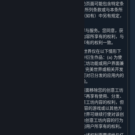
一些允许创意工坊的应用程序或创意工坊页面可能包含特定条
款（“
应用程序特定条款
”），以补充本条所列条款或与本条所
列条款不一致。除非应用程序特定条款（如有）中另有规定，
创意工坊内容适用以下一般规则：
（1） 创意工坊内容属于蒸汽平台的内容与服务。您同意，获
取您创意工坊内容的用户对您创意工坊内容所享有的权利，与
本协议规定的用户对其他内容与服务所享有的权利一致。
（2） 尽管有第6.A条所述的许可，完美世界仅在以下情形下
有权对您的创意工坊内容进行修改或创作衍生作品：(a) 为使
得您的创意工坊内容与蒸汽平台及创意工坊功能或用户界面兼
容，完美世界可进行必要修改；以及 (b) 完美世界或相关开发
方可在其认为有必要或适当的情况下，可对已分发的应用内的
创意工坊内容进行修改，以增强游戏体验。
（3） 您可以自行决定从相关创意工坊页面移除您的创意工坊
内容。如果您选择这样做，完美世界将不再享有使用、分发、
传输、传播、公开展示或公开表演该创意工坊内容的权利，但
是：(a) 对于已分发的含有该创意工坊内容的游戏或以其他方
式在游戏中使用的创意工坊内容，完美世界可继续行使对该创
意工坊内容享有的权利；并且 (b) 您移除创意工坊内容的行为
并不影响已获取该等创意工坊内容副本的用户所享有的权利。