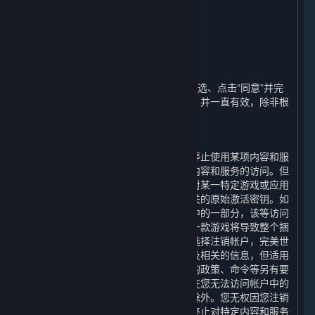
义务按比例退还任何费用。
11. 期限和终止
⏶
A. 期限
本协议的期限（“
期限
”）自您通过首次勾选、点击“同意”并完
成注册表明您接受这些条款之日起开始，并一直有效，除非根
据本协议的相关规定而终止。
B. 用户终止的情形
您可以随时注销您的帐户。您可以随时停止使用某项内容和服
务，或选择要求完美世界终止您对某项内容和服务的访问。但
请注意，内容和服务不可转让，即使您对某一特定游戏或应用
的访问被终止，其他帐户也不能使用相关的原始激活密钥。如
果终止访问的内容和服务是一个捆绑包中的一部分，该等访问
不能被单独终止，终止访问捆绑包内的一款游戏将导致整个捆
绑包中的所有游戏均无法访问。如果您选择注销帐户，完美世
界将立即确认您的请求并删除您的帐户及相关的信息，但适用
的法律法规、规章、规范性文件或政府的政策、命令等另有要
求的，或为履行完美世界的合规义务，在您无法访问帐户中的
信息和数据期间保留您个人信息的情形除外。您无权因您注销
帐户、停止使用任何内容和服务或要求终止对特定内容和服务