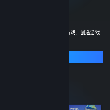
蒸汽平台是畅玩游戏、讨论游戏、创造游戏
的快乐所在。
加入蒸汽平台