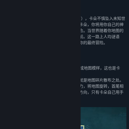
关于此游戏
《Carto》源于英文"Cartographer"（制图师），卡朵不慎坠入未知世
界。这里蜿蜒曲折，地形丰富。作为制图师卡朵，你将用你自己的神
秘力量，操纵地图颠覆世界，将其翻转、拼合。当世界随着你地图的
组合而变化的同时，新的道路也展现在你面前。这一路上人均谜语
人，你将运用智慧帮助他们的同时完成属于你的最终冒险。
游戏特色：
解放路痴，拼接地图
卡朵可以把地图拼接起来，让世界1：1还原成地图模样，这也是卡
朵"Cartographer"（制图师）”之义。
不同的地图世界里暗藏玄机，隐秘之处可能就是地图碎片散布之处。
观察这些地图后，卡朵就可以依赖自己的能力，将地图旋转，首尾相
接，连成一片新大陆。这片大陆没有指定的方向，只有卡朵自己用手
将这些碎片连起，方可到达彼方。