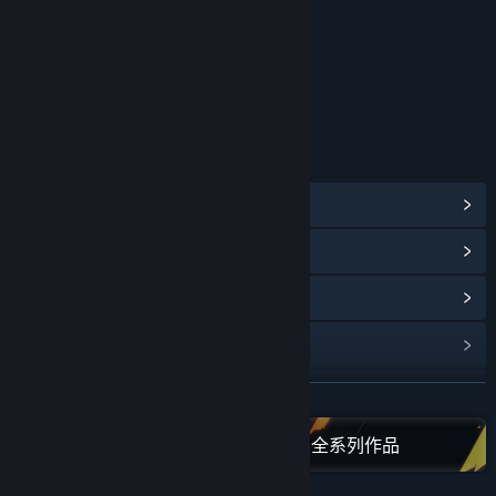
年龄分级机构：中国音像与数字出版协会
链接与信息
查看蒸汽平台成就
(20)
查看点数商店物品
(13)
浏览社区中心
查看更新记录
阅读相关新闻
展开阅读
在蒸汽平台上查看“XD International”全系列作品
名称:
无尽旅图
类型:
冒险
,
休闲
,
独立
,
角色扮演
发行日期:
2021 年 5 月 12 日