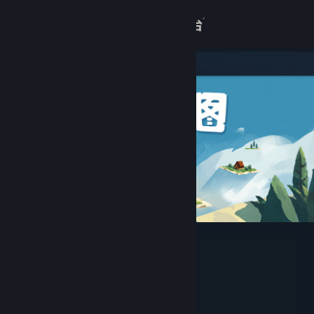
登录
商店
关于
客服
查看桌面版网站
无尽旅图
Sunhead Games
开发者
发行商
心动
运营商
心动
ISBN 978-7-498-08806-2
出版物号