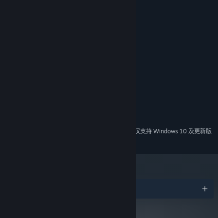
系统需求
特色人物，奇闻轶事
最低配置:
运用地图改变世界样貌的过程中，卡朵也将遭遇各种各样的NPC，每
需要 64 位处理器和操作系统
个人都有自己的个性。究竟是什么文化，让每一个成年后的岛民都要
Windows 7 SP1+
操作系统 *:
被流放海外。还有古老的守护者一族，在这个世界里，又为何必须与
Intel or AMD Dual Core at 2 GHz
处理器:
古树相依为伴，不得离开。亲自解开这些聚落人物的秘密，与形形色
4 GB RAM
内存:
色的人物同行。
Geforce 9600 GS, Radeon HD 5670
显卡:
11
DIRECTX 版本:
每一个人物都是独特的手绘风格。在游戏内总共十个章节中，你会遇
需要 2 GB 可用空间
存储空间:
到各色各样的人，启程与离别总在发生，旋转地图，划上一个句号，
推荐配置:
开启新的一页。
需要 64 位处理器和操作系统
2024 年 1 月 1 日（PT）起，蒸汽平台客户端将仅支持 Windows 10 及更新版
*
本。
官方Q群：
916755899
微博：@心动XD：
TapTap预约页面：
奖项