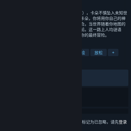
发行日期
2021 年 5 月 12 日
《Carto》源于英文"Cartographer"（制图师），卡朵不慎坠入未知世
界。这里蜿蜒曲折，地形丰富。作为制图师卡朵，你将用你自己的神
秘力量，操纵地图颠覆世界，将其翻转、拼合。当世界随着你地图的
组合而变化的同时，新的道路也展现在你面前。这一路上人均谜语
人，你将运用智慧帮助他们的同时完成属于你的最终冒险。
标签
独立
可爱
解谜
探索
手绘
放松
+
评测
发布至今：
好评如潮
(7,252 篇中的 96%)
最近：
特别好评
(38 篇中的 94%)
想要将此项目添加至您的愿望单、关注它或标记为已忽略，请先
登录