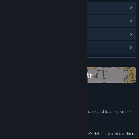
查看蒸汽平台成就
(15)
浏览社区中心
查看更新记录
阅读相关新闻
展开阅读
名称:
笼中窥梦
类型:
冒险
,
休闲
,
独立
,
模拟
,
策略
在蒸汽平台上查看“Optillusion”全系列作品
发行日期:
2021 年 11 月 15 日
评测
“Moncage offers a gorgeous blend of narrative threads and teasing puzzles,
that makes for a game of real elegance.”
Eurogamer
“If you're in it for the love of the puzzles, then there's definitely a lot to admire