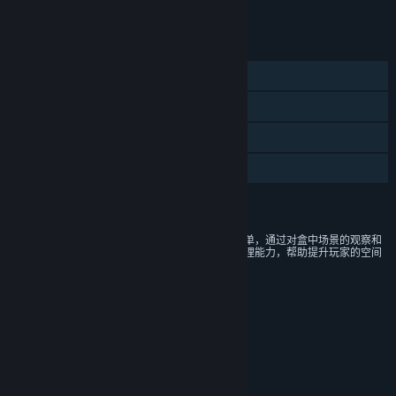
将所有 DLC 添加至购物车
¥ 16.00
功能
单人
蒸汽平台成就
蒸汽平台云
家庭共享
评价
本游戏画面抽象卡通，游戏玩法简单，通过对盒中场景的观察和
推理，可提高玩家的联想能力和推理能力，帮助提升玩家的空间
想象能力。
年龄分级机构：中国音像与数字出版协会
链接与信息