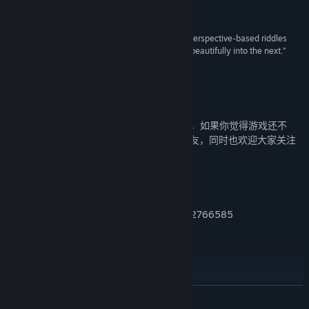
here.”
Rock Paper Shotgun
“Moncage is an intelligent puzzle game, and its perspective-based riddles
stretched my imagination as each scene flowed beautifully into the next.”
Gameinformer
关于我们
《笼中窥梦》是Optillusion工作室的出道作，如果你觉得游戏还不
错，希望可以把它安利给更多喜欢解谜的朋友，同时也欢迎大家关注
我们的最新动态：
官方微博：笼中窥梦-Moncage
官方B站：OPTILLUSION游戏工作室
笼中窥梦官方讨论群：626570283、912766585
奖项
展开阅读