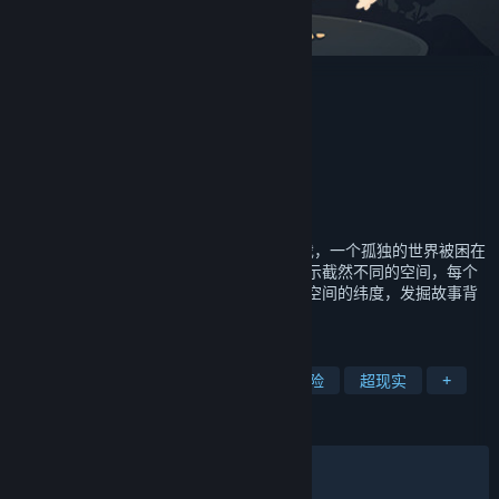
笼中窥梦
Optillusion
开发者
发行商
心动
运营商
心动
978-7-498-09159-8
出版物号
发行日期
2021 年 11 月 15 日
《笼中窥梦 Moncage》是一款冒险解谜游戏，一个孤独的世界被困在
神秘的立方体中。立方体的每一个面都会展示截然不同的空间，每个
场景都隐藏着意想不到的关联。突破时间和空间的纬度，发掘故事背
后的真相。梦，在笼中等你探寻。
标签
解谜
休闲
独立
单人
冒险
超现实
+
评测
发布至今：
特别好评
(5,112 篇中的 92%)
最近：
特别好评
(13 篇中的 92%)