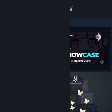
登录
商店
关于
客服
查看桌面版网站