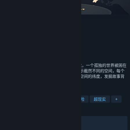
笼中窥梦
Optillusion
开发者
发行商
心动
运营商
心动
978-7-498-09159-8
出版物号
发行日期
2021 年 11 月 15 日
《笼中窥梦 Moncage》是一款冒险解谜游戏，一个孤独的世界被困在
神秘的立方体中。立方体的每一个面都会展示截然不同的空间，每个
场景都隐藏着意想不到的关联。突破时间和空间的纬度，发掘故事背
后的真相。梦，在笼中等你探寻。
标签
解谜
休闲
独立
单人
冒险
超现实
+
评测
发布至今：
特别好评
(5,112 篇中的 92%)
最近：
特别好评
(13 篇中的 92%)