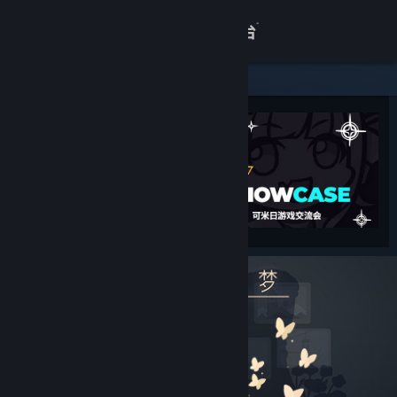
登录
商店
关于
客服
查看桌面版网站