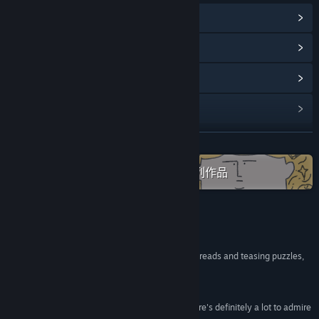
查看蒸汽平台成就
(15)
浏览社区中心
查看更新记录
阅读相关新闻
展开阅读
名称:
笼中窥梦
类型:
冒险
,
休闲
,
独立
,
模拟
,
策略
在蒸汽平台上查看“Optillusion”全系列作品
发行日期:
2021 年 11 月 15 日
评测
“Moncage offers a gorgeous blend of narrative threads and teasing puzzles,
that makes for a game of real elegance.”
Eurogamer
“If you're in it for the love of the puzzles, then there's definitely a lot to admire