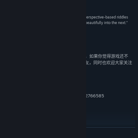
here.”
Rock Paper Shotgun
“Moncage is an intelligent puzzle game, and its perspective-based riddles
stretched my imagination as each scene flowed beautifully into the next.”
Gameinformer
关于我们
《笼中窥梦》是Optillusion工作室的出道作，如果你觉得游戏还不
错，希望可以把它安利给更多喜欢解谜的朋友，同时也欢迎大家关注
我们的最新动态：
官方微博：笼中窥梦-Moncage
官方B站：OPTILLUSION游戏工作室
笼中窥梦官方讨论群：626570283、912766585
奖项
展开阅读