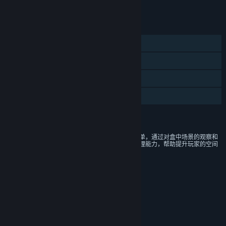
将所有 DLC 添加至购物车
¥ 16.00
功能
单人
蒸汽平台成就
蒸汽平台云
家庭共享
评价
本游戏画面抽象卡通，游戏玩法简单，通过对盒中场景的观察和
推理，可提高玩家的联想能力和推理能力，帮助提升玩家的空间
想象能力。
年龄分级机构：中国音像与数字出版协会
链接与信息