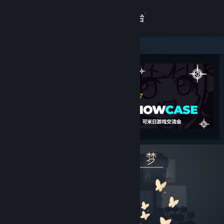
登录
商店
关于
客服
查看桌面版网站