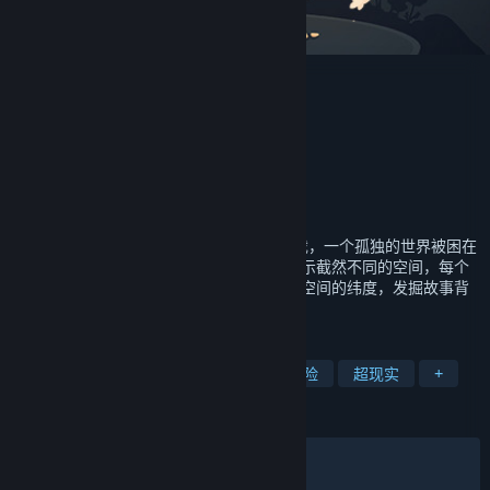
笼中窥梦
Optillusion
开发者
发行商
心动
运营商
心动
978-7-498-09159-8
出版物号
发行日期
2021 年 11 月 15 日
《笼中窥梦 Moncage》是一款冒险解谜游戏，一个孤独的世界被困在
神秘的立方体中。立方体的每一个面都会展示截然不同的空间，每个
场景都隐藏着意想不到的关联。突破时间和空间的纬度，发掘故事背
后的真相。梦，在笼中等你探寻。
标签
解谜
休闲
独立
单人
冒险
超现实
+
评测
发布至今：
特别好评
(5,112 篇中的 92%)
最近：
特别好评
(13 篇中的 92%)