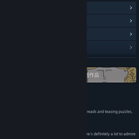
查看蒸汽平台成就
(15)
浏览社区中心
查看更新记录
阅读相关新闻
展开阅读
名称:
笼中窥梦
类型:
冒险
,
休闲
,
独立
,
模拟
,
策略
在蒸汽平台上查看“Optillusion”全系列作品
发行日期:
2021 年 11 月 15 日
评测
“Moncage offers a gorgeous blend of narrative threads and teasing puzzles,
that makes for a game of real elegance.”
Eurogamer
“If you're in it for the love of the puzzles, then there's definitely a lot to admire