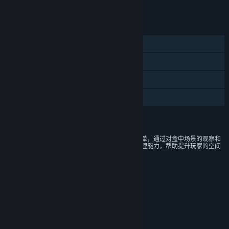
将所有 DLC 添加至购物车
¥ 16.00
功能
单人
蒸汽平台成就
蒸汽平台云
家庭共享
评价
本游戏画面抽象卡通，游戏玩法简单，通过对盒中场景的观察和
推理，可提高玩家的联想能力和推理能力，帮助提升玩家的空间
想象能力。
年龄分级机构：中国音像与数字出版协会
链接与信息