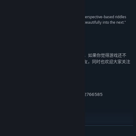
here.”
Rock Paper Shotgun
“Moncage is an intelligent puzzle game, and its perspective-based riddles
stretched my imagination as each scene flowed beautifully into the next.”
Gameinformer
关于我们
《笼中窥梦》是Optillusion工作室的出道作，如果你觉得游戏还不
错，希望可以把它安利给更多喜欢解谜的朋友，同时也欢迎大家关注
我们的最新动态：
官方微博：笼中窥梦-Moncage
官方B站：OPTILLUSION游戏工作室
笼中窥梦官方讨论群：626570283、912766585
奖项
展开阅读