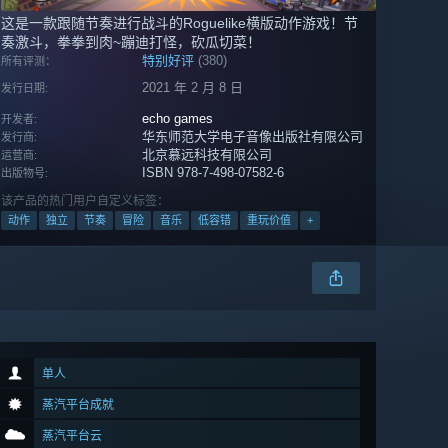
这是一款跟随节奏进行战斗的Roguelike横版动作游戏！节
奏激斗，拳拳到肉~蹦迪打怪，砍瓜切菜！
特别好评
(380)
所有评测：
2021 年 2 月 8 日
发行日期:
echo games
开发者:
华东师范大学电子音像出版社有限公司
发行商:
北京慕远科技有限公司
运营商:
ISBN 978-7-498-07582-6
出版物号:
该产品的热门用户自定义标签：
动作
独立
节奏
冒险
音乐
低容错
重玩价值
+
单人
蒸汽平台成就
蒸汽平台云