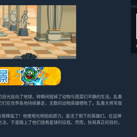
的目光投向了地球，转瞬间毁掉了动物与蔬菜们平静的生活。乱奏
它们在世界各地持续暴走，无数的动物英雄牺牲了。乱奏大将军毁
狄哥降临了！他使用光明拍拍原力，复活了倒下的英雄们。在这神
方法，于是踏上了他们拯救星球的征程。然而，狄哥真正的目的，