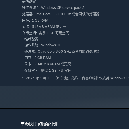
最低配置:
Windows XP service pack 3
操作系统 *:
Intel Core i3 2.00 GHz 或者同级的处理器
处理器:
1 GB RAM
内存:
512MB VRAM 或更高
显卡:
需要 1 GB 可用空间
存储空间:
开启《节奏快打》，开启你抖腿打怪的 激 爽 体 验 ~
推荐配置:
Windows10
操作系统:
Quad Core 3.00 GHz 或者同级的处理器
处理器:
2 GB RAM
内存:
2048MB VRAM 或更高
显卡:
需要 1 GB 可用空间
存储空间:
随机生成的战斗场景，充满惊喜的特殊房间，上百种炫酷技
体验。
2024 年 1 月 1 日（PT）起，蒸汽平台客户端将仅支持 Windows 
*
节奏快打 的顾客评测