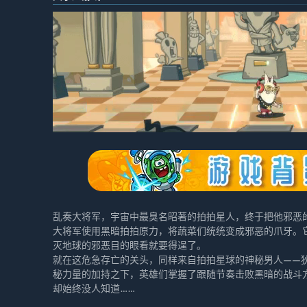
乱奏大将军，宇宙中最臭名昭著的拍拍星人，终于把他邪恶
大将军使用黑暗拍拍原力，将蔬菜们统统变成邪恶的爪牙。
灭地球的邪恶目的眼看就要得逞了。
就在这危急存亡的关头，同样来自拍拍星球的神秘男人——
秘力量的加持之下，英雄们掌握了跟随节奏击败黑暗的战斗
却始终没人知道……