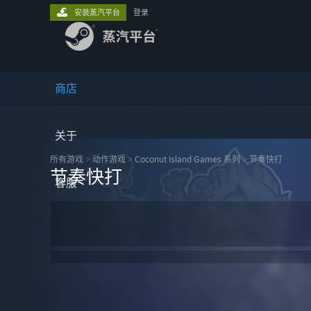
安装蒸汽平台
登录
商店
关于
所有游戏
>
动作‎游戏
>
Coconut Island Games 系列
>
节奏快打
节奏快打
客服