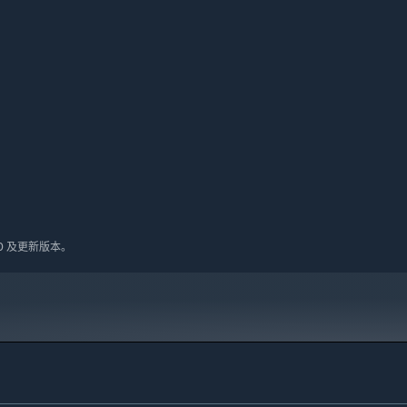
能与手感各异的强力武器，随机掉落，每次战斗，都能给你船新的
10 及更新版本。