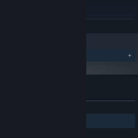
2 GB RAM
内存:
2048MB VRAM 或更高
显卡:
需要 1 GB 可用空间
存储空间:
2024 年 1 月 1 日（PT）起，蒸汽平台客户端将仅支持 Windows 10 及更新版
*
展开阅读
本。
在Roguelike的玩法之外，还能培养你的英雄，与它一起变强。
奖项
DJ、特工、小学生……持续更新中的奇葩英雄，从人设到风格，从技
能到操作，各自独有的特色玩法，让人无法拒绝。
超多武器和技能道具N种组合，每次出击都能骚操作。
节奏快打 的顾客评测
关于用户评测
您的偏好
关于蒸汽平台
|
退款政策
|
软件许可服务协议
|
发布至今：
特别好评
(380 篇中的 80%)
个人信息保护政策
|
个人信息出境告知书
|
不良内容举报投诉
|
侵权投诉
|
家长监护
筛选条件
简体中文
微博
微信