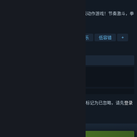
发行日期
2021 年 2 月 8 日
这是一款跟随节奏进行战斗的Roguelike横版动作游戏！节奏激斗，拳
拳到肉~蹦迪打怪，砍瓜切菜！
标签
动作
独立
节奏
冒险
音乐
低容错
+
评测
发布至今：
特别好评
(380 篇中的 80%)
想要将此项目添加至您的愿望单、关注它或标记为已忽略，请先
登录