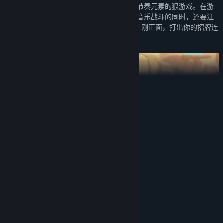
《节奏快打》是一款结合了横版动作闯关与节奏元素的狠游戏。在游
戏中，你需要踩准节拍，拳拳到肉，在跟随音乐战斗的同时，还要注
意走位、翻滚、击飞、连击……与强大的对手刚正面，打出你的招牌连
招。
展开阅读
系统需求
最低配置:
开启《节奏快打》，开启你抖腿打怪的 激 爽 体 验 ~
Windows XP service pack 3
操作系统 *:
Intel Core i3 2.00 GHz 或者同级的处理器
处理器:
1 GB RAM
内存:
512MB VRAM 或更高
显卡:
需要 1 GB 可用空间
存储空间:
随机生成的战斗场景，充满惊喜的特殊房间，上百种炫酷技能与手感
推荐配置:
各异的强力武器，随机掉落，每次战斗，都能给你船新的体验。
Windows10
操作系统:
Quad Core 3.00 GHz 或者同级的处理器
处理器: