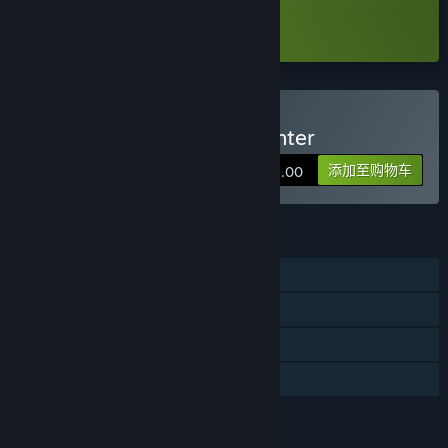
下载 节奏快打 Demo
购买 节奏快打/Rhythm Fighter
添加至购物车
¥ 48.00
功能
单人
蒸汽平台成就
蒸汽平台云
家庭共享
评价