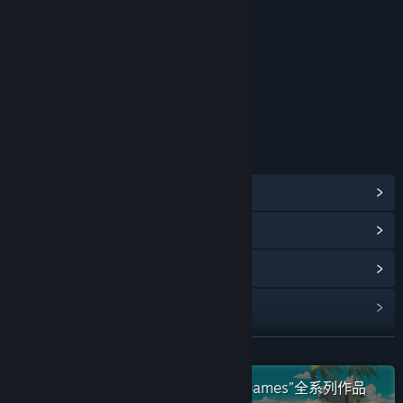
本游戏适用于12岁及以上用户
年龄分级机构：中国音像与数字出版协会
链接与信息
查看蒸汽平台成就
(71)
浏览社区中心
查看更新记录
阅读相关新闻
展开阅读
名称:
节奏快打
类型:
动作
,
冒险
,
独立
在蒸汽平台上查看“Coconut Island Games”全系列作品
发行日期:
2021 年 2 月 8 日