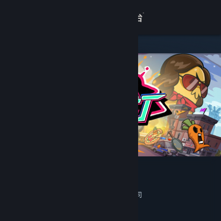
登录
商店
关于
客服
查看桌面版网站
节奏快打
echo games
开发者
发行商
华东师范大学电子音像出版社有限公司
运营商
北京慕远科技有限公司
ISBN 978-7-498-07582-6
出版物号