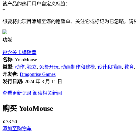
该产品的热门用户自定义标签：
+
想要将此项目添加至您的愿望单、关注它或标记为已忽略，请
功能
包含关卡编辑器
名称:
YoloMouse
类型:
动作
,
独立
,
免费开玩
,
动画制作和建模
,
设计和插画
,
教育
开发者:
Dragonrise Games
发行日期:
2024 年 3 月 11 日
查看更新记录
阅读相关新闻
购买 YoloMouse
¥ 33.50
添加至购物车