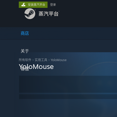
安装蒸汽平台
登录
商店
关于
所有软件
>
实用工具
>
YoloMouse
YoloMouse
客服