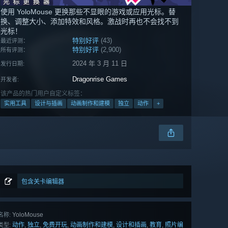
使用 YoloMouse 更换那些不显眼的游戏或应用光标。替
换、调整大小、添加特效和风格。激战时再也不会找不到
光标！
特别好评
(43)
最近评测：
特别好评
(2,900)
所有评测：
2024 年 3 月 11 日
发行日期:
Dragonrise Games
开发者:
该产品的热门用户自定义标签：
实用工具
设计与插画
动画制作和建模
独立
动作
+
包含关卡编辑器
YoloMouse
名称:
动作
独立
免费开玩
动画制作和建模
设计和插画
教育
照片编
,
,
,
,
,
,
类型: