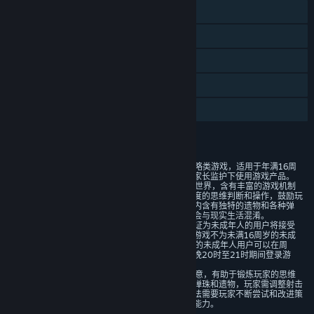
单人
蒸汽平台成就
蒸汽平台云
统计数据
家庭共享
评价
1. 本游戏是一款具有随机元素的策略类游戏，适用于年满16周
岁及以上的用户。建议未成年人在家长监护下使用游戏产品。
2. 本游戏的故事背景为架空的幻想世界，含有丰富的游戏机制
和策略玩法。游戏玩法基于一定难度的思维判断和操作，鼓励玩
家通过策略和技巧进行挑战。游戏内含有独特的遗物和各种弹
珠，提供多样化的游戏体验，但不会与现实生活混淆。
3. 游戏中有用户实名认证系统，认证为未成年人的用户将接受
以下管理：游戏中无收费内容。本游戏不为未满16周岁的未成
年用户提供游玩服务，已满16周岁的未成年人用户可以在周
五、周六、周日和法定节假日每日晚20时至21时期间登录游
戏，其他时间内无法登录游戏。
4. 本游戏的设计丰富多彩且富有创意，有助于锻炼玩家的思维
能力和策略技巧。游戏中包含多种弹珠和遗物，玩家需调整射击
方向以尽力生存。游戏的回合制玩法需要玩家不断尝试和改进策
略，有助于培养玩家的耐心和应变能力。