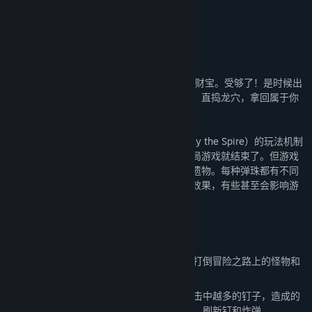
Peglins又被巨龙袭击了，还被抢走了所有的财宝。受够了！是时候出
发了结它们的罪行了！穿越密林，攻克要塞，直捣龙穴，拿回属于你
的财宝。好好地教训它们一顿。
Peglin将幻幻球（Peggle）和杀戮尖塔（Slay the Spire）的玩法机制
相结合。敌人很难对付，如果你被击败了这局游戏就结束了。但游戏
过程中，你会获得各式强力的弹珠和神奇的遗物。每种弹珠都有不同
的能力。而遗物则会对你或敌人造成不同的效果，有些甚至会影响游
戏的物理特性。利用好它们来打败敌人吧。
玩法介绍：
收集、强化带有各种能力的弹珠和遗物。
打倒冒险之路上的怪物和
BOSS。
使用柏青哥（弹珠台）的方式进行攻击
- 击中越多的钉子，造成的
伤害就越高。更要视情况灵活使用暴击钉，刷新钉和炸弹。