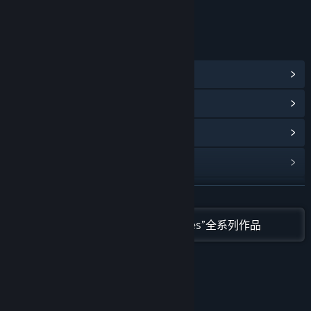
年龄分级机构：中国音像与数字出版协会
链接与信息
查看蒸汽平台成就
(52)
查看点数商店物品
(12)
浏览社区中心
查看更新记录
阅读相关新闻
展开阅读
在蒸汽平台上查看“Red Nexus Games”全系列作品
名称:
哥布林弹球
类型:
休闲
,
独立
,
角色扮演
,
策略
发行日期:
2025 年 1 月 21 日
抢先体验发行日期:
2022 年 4 月 25 日
关于此游戏