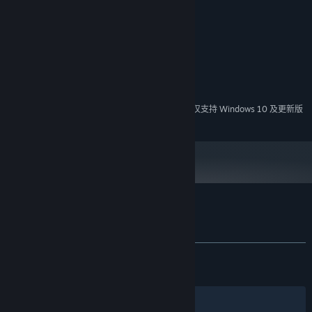
Windows 7
操作系统 *:
2.0GHz
处理器:
2048 MB RAM
内存:
Integrated Graphics
显卡:
需要 300 MB 可用空间
存储空间:
推荐配置:
需要 64 位处理器和操作系统
2024 年 1 月 1 日（PT）起，蒸汽平台客户端将仅支持 Windows 10 及更新版
*
本。
哥布林弹球 的顾客评测
查看语言细分表
关于用户评测
您的偏好
发布至今：
特别好评
(16,514 篇中的 83%)
关于蒸汽平台
|
退款政策
|
软件许可服务协议
|
最近：
多半好评
(69 篇中的 76%)
个人信息保护政策
|
个人信息出境告知书
|
不良内容举报投诉
|
侵权投诉
|
家长监护
筛选条件
简体中文
微博
微信