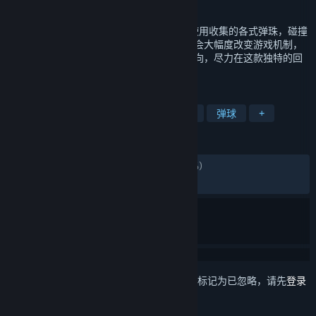
发行日期
2025 年 1 月 21 日
Peglin是一款柏青哥式的Roguelike游戏 - 使用收集的各式弹珠，碰撞
钉子来对敌人造成伤害。获得独特的遗物则会大幅度改变游戏机制，
每次游玩都有新体验。请小心地调整射击方向，尽力在这款独特的回
合制RPG中生存下去吧！
标签
牌组构建
类 Rogue
轻度 Rogue
弹球
+
评测
发布至今：
特别好评
(16,514 篇中的 83%)
最近：
多半好评
(69 篇中的 76%)
想要将此项目添加至您的愿望单、关注它或标记为已忽略，请先
登录