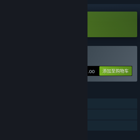
下载 深谙森林 试玩版
购买 深暗森林
添加至购物车
¥ 22.00
功能
单人
线上玩家对战
家庭共享