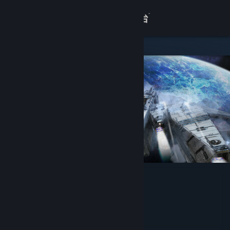
登录
商店
关于
客服
查看桌面版网站
深暗森林
pixiangames
开发者
发行商
江苏凤凰数字传媒有限公司
运营商
深圳市曜祚科技有限责任公司
ISBN 978-7-498-13458-5
出版物号