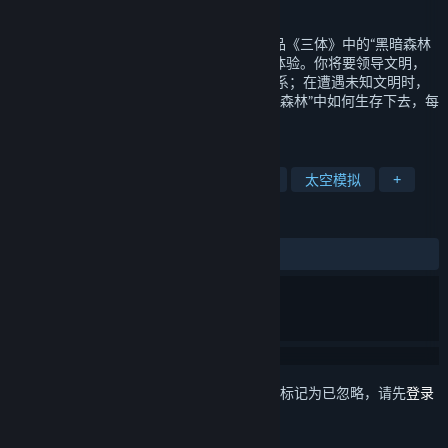
发行日期
2025 年 4 月 15 日
一款不同于传统的RTS策略游戏。将科幻作品《三体》中的“黑暗森林
法则与RTS的玩法相融合，带来了独特的的体验。你将要领导文明，
发展经济，提升科技，稳定民心，殖民新星系；在遭遇未知文明时，
是隐藏好自己，还是友好沟通？在这个“黑暗森林”中如何生存下去，每
个决定都将至关重要。
标签
模拟
策略
即时战略
大战略
太空模拟
+
评测
发布至今：
好评
(38 篇中的 86%)
想要将此项目添加至您的愿望单、关注它或标记为已忽略，请先
登录