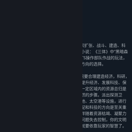
发行日期:
2025 年 4 月 15 日
关于此游戏
《深暗森林》作为RTS策略游戏，包含了探索扩张、战斗、建造、科
技升级和运营等元素。但灵感源自著名科幻小说：《三体》中“黑暗森
林”法则的玩法设计，让这款游戏一改传统RTS操作部队作战的玩法，
更加强调对于信息的收集与分析，以及战略方向的选择。
在这个拥有“黑暗森林”法则的宇宙中，玩家需要合理建造经济，科研，
和军事设施，选择符合情况的国会议案，来提升经济、发展科技、保
护人民、维持社会稳定。不过宇宙虽大，但一定区域内的资源总归是
有限的。为了生存，探索、殖民和扩张是必然的步骤。派出探测卫
星，逐步探索四周的未知区域；建设军事基地、太空港等设施，进行
武力清除和移民扩张，如何规划好资源的分配和科技的方向是至关重
要的。而在发展、扩张和战争过程中，必将伴随着资源枯竭、凝聚力
降低，社会舆论压力增大的问题，如果这些问题失去控制，你的文明
将从内部分崩离析。如何平衡各个方面，这就要依靠玩家的智慧了。