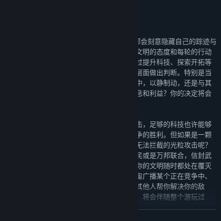
不过因为“黑暗森林”法则的存在，所有文明都会刻意隐藏自己的踪迹与
信息。如其他星系的环境、文明状态、对方文明的态度和每轮的行动
等，玩家获取的信息将会非常有限。因此通过提升科技、探索开拓等
方式，玩家需要尽力收集整合信息，在战略层面做出判断。特别是当
遇到一个文明时，是保持沉默隐藏于阴影之中，以静制动，还是与其
交流，冒着坐标暴露的风险，获取更多的信息和利益？你的决定将会
影响文明的存亡。
对于宇宙中的未知文明，如果只是舰队的攻击，足够的科技也许能够
帮你探知对方的行动，守卫家园，并取得战争的胜利。但如果是一颗
足以摧毁星系的质量炸弹呢？又或者是几乎无法拦截的光粒攻击呢？
不管您的文明是信奉科学还是神祇，统御万民或是万邦联合，信封武
力征服还是和平发展，坐标的暴露都意味着你的文明随时都处在覆灭
的危险之中。当然你也可以反向主动向全宇宙广播某个正在竞争中、
或者竞争对手的星系，这样藏在阴影中，让其他人帮你解决你的敌
人。隐藏与暴露、和平与战争、友谊与背叛，将会伴随整个游玩过
程。
展开阅读