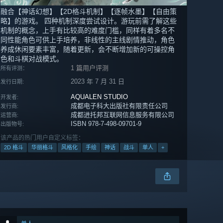
融合【神话幻想】【2D格斗机制】【逐帧水墨】【自由策
略】的游戏。 四种机制深度尝试设计。游玩前需了解这些
机制的概念，上手有比较高的难度门槛，同样有着多名不
同性能角色可供上手培养，非线性的主线剧情推动，角色
养成休闲要素丰富，随着更新，会不断增加新的可操控角
色和斗棋对战模式。
1 篇用户评测
所有评测：
2023 年 7 月 31 日
发行日期:
AQUALEN STUDIO
开发者:
成都电子科大出版社有限责任公司
发行商:
成都进托邦互联网信息服务有限公司
运营商:
ISBN 978-7-498-09701-9
出版物号:
该产品的热门用户自定义标签：
2D 格斗
华丽格斗
风格化
手绘
神话
战斗
单人
+