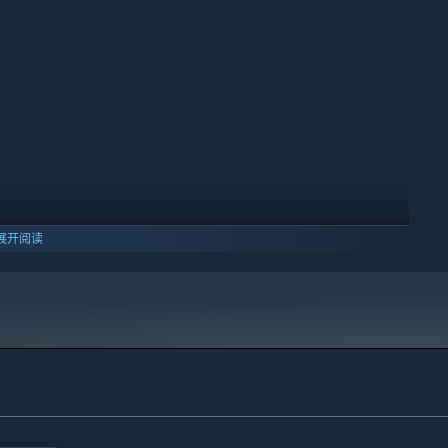
建筑网格吸附功能自动对齐建筑，大大提高建造效率，形成大规模
。
展开阅读
10 及更新版本。
厂设计保存为蓝图，在其他位置直接部署，省去重复操作的烦恼。