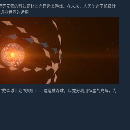
索等元素的科幻题材沙盒建造类游戏。在未来，人类创造了超级计
在向你所在的星区靠近，它们的特征与此前摧毁COSMO工厂的机
大虚拟世界的运用。
近星区，做好万全准备，COSMO将为你提供抵御它们的科技，保证
战斗的内容。建设空间站，迎战太空巢穴已在我们的计划之中。
为“戴森球计划”的项目——建造戴森球，以充分利用恒星的光辉，为