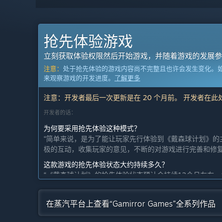
抢先体验游戏
立刻获取体验权限然后开始游戏，并随着游戏的发展参
注意：
处于抢先体验的游戏内容尚不完整且也许会发生变化。
来观察游戏的开发进度。
了解更多
注意：开发者最后一次更新是在 20 个月前。 开发者在
开发者的话：
为何要采用抢先体验这种模式？
“简单来说，是为了能让玩家先行体验到《戴森球计划》的
极的互动，收集玩家的意见，不断的对游戏进行完善和修复
这款游戏的抢先体验状态大约持续多久？
“《戴森球计划》的抢先体验状态预计会持续12个月左右
玩家更好的游戏体验，所以在游戏的更新上，会以满足玩家
计划中的完整版本和抢先体验版本到底有多少不同？
在蒸汽平台上查看“Gamirror Games”全系列作品
“《戴森球计划》的完整版将会提供更加完整的宇宙探索、
-为游戏添加更多类型的星球，更丰富的宇宙等待玩家的探