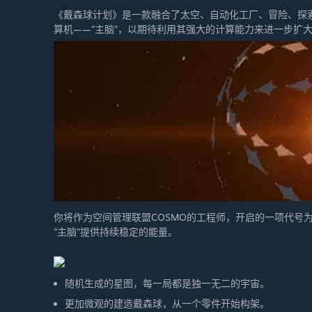
《戴森球计划》是一款融合了太空、自动化工厂、冒险、探
伊卡洛斯，主脑已截取到不稳定的能量源发出的信息，它们正
算机——“主脑”，以期待利用其强大的计算能力来进一步扩
械体一致，工程师们称其为“黑雾”。它们很可能已经到达临
“戴森球计划”顺利实施。
本次更新是《黑雾崛起》的第一部分，未来还会有关于太空
你将作为空间管理联盟COSMO的工程师，开启的一项代号
“主脑”提供持续稳定的能量。
随机生成的星图，每一局都是独一无二的宇宙。
更加微观的建造戴森球，从一个零件开始构架。