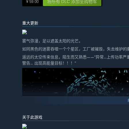
-电力网络系统，随时平衡发电性能和用电需求。”
将所有 DLC 添加至购物车
¥ 59.00
在抢先体验期间和结束之后，游戏价格会有所不同吗？
“我们计划在抢先体验结束后会提高定价，所以你现在购买
重大更新
在开发过程中，你们是如何计划让玩家社区参与进来的？
“我们会和发行商Gamera Game一起跟进社区中玩家
和开发，让每一个喜欢《戴森球计划》的玩家都可以参与
雾气弥漫，足以遮盖太阳的光芒。
个平台提交问题。”
如同黑色的迷雾吞噬一个个星区，工厂被摧毁，失去维护的戴森
遥远的太空传来信息，陌生而又熟悉——“异常...上传功率严重不足..
警告... 出现高能量目标！！！”
关于此游戏