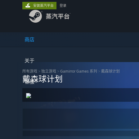
安装蒸汽平台
登录
商店
关于
所有游戏
>
独立‎游戏
>
Gamirror Games 系列
>
戴森球计划
戴森球计划
客服