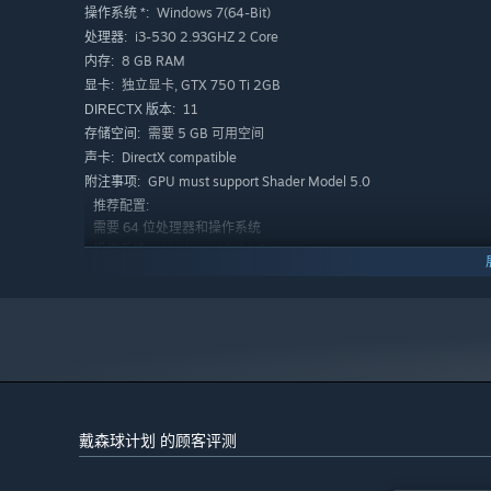
Windows 7(64-Bit)
操作系统 *:
i3-530 2.93GHZ 2 Core
处理器:
8 GB RAM
内存:
独立显卡, GTX 750 Ti 2GB
显卡:
11
DIRECTX 版本:
需要 5 GB 可用空间
存储空间:
在建造过程中建筑会自动吸附网格，铺设流水线时可以利用
DirectX compatible
声卡:
的自动化流水线。戴森球的建设将有赖于庞大而高效的工厂
GPU must support Shader Model 5.0
附注事项:
推荐配置:
需要 64 位处理器和操作系统
Windows 10(64-Bit)
操作系统:
i7-7700k 4.2GHz 4 Core
处理器:
32 GB RAM
内存:
独立显卡, GTX 1660 6GB
显卡:
11
DIRECTX 版本:
需要 20 GB 可用空间
存储空间:
DirectX compatible
声卡:
GPU must support Shader Model 5.0
附注事项:
戴森球计划 的顾客评测
2024 年 1 月 1 日（PT）起，蒸汽平台客户端将仅支持 Windows 
*
便捷的蓝图科技，保存你的重要规划。使用蓝图功能，将工