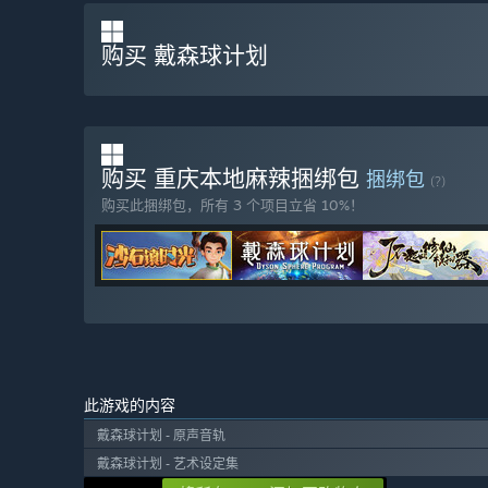
-添加机甲编辑功能，玩家可以根据自己的喜好设计机甲，
-添加怪物系统，在经营工厂和宇宙探索的过程再也不能肆
购买 戴森球计划
-更方便流畅的建造操作，尽情发挥你的脑洞，挑战你的想
-添加悬空平台，突破平面的限制，将建造延伸到空间；
-更多游戏音乐、音效，为玩家带来更丰富的听觉享受；
-更精致的场景，为游戏带来更好的视觉享受；
-添加更多玩家与天体的交互，一不小心掉进黑洞，就再也
购买 重庆本地麻辣捆绑包
捆绑包
(?)
抢先体验版本的现状如何？
购买此捆绑包，所有 3 个项目立省 10%！
“《戴森球计划》在抢先体验版本阶段提供了完善的探索模
抢先体验版本阶段将包括：
-随机生成的宇宙，每一局新游戏都是不同的游戏体验；
-海洋星球、熔岩星球、荒漠星球、冰冻星球、戈壁星球等
-机甲可以飞行、航行、跃迁，不同的方式不同的体验，满
-基础物流到星际物流，上千艘运输船在宇宙中川流不息；
-科技树系统，完整展示科技路线，引领你到达科技巅峰，
-从一个小作坊到跨星系工业帝国，你的工厂你做主；
-不同的里程碑事件，随时充满挑战；
此游戏的内容
-不断优化生产线设计，尽情发挥你的创造力；
戴森球计划 - 原声音轨
-从一无所有，白手起家，一步一步，建造出宏伟壮观的“戴
戴森球计划 - 艺术设定集
-风力涡轮机到人造恒星，各种各样大规模的发电厂；