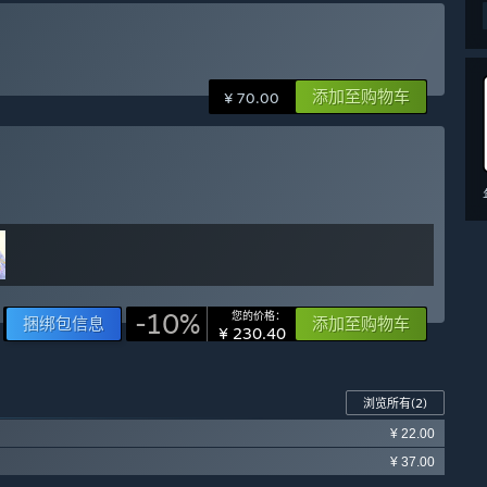
带来更加个性化的体验；
无忌惮，需要随时提防怪物的袭击，充满刺激感；
象力；
添加至购物车
¥ 70.00
出不来了；”
式、沙盒模式以及一个可以游玩50小时到100小时的标准模式。
等，等待你去探索；
足你星际旅行的梦想；
-10%
您的价格：
捆绑包信息
添加至购物车
¥ 230.40
发现宇宙的奥秘；
浏览所有
(2)
¥ 22.00
森球”；
¥ 37.00