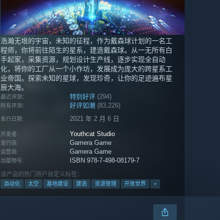
浩瀚无垠的宇宙，未知的征程，作为戴森球计划的一名工
程师，你将前往陌生的星系，建造戴森球。从一无所有白
手起家，采集资源，规划设计生产线，逐步实现全自动
化，将你的工厂从一个小作坊，发展成为庞大的跨星系工
业帝国。探索未知的星球，发现珍奇，让你的足迹遍布星
辰大海。
特别好评
(294)
最近评测：
好评如潮
(83,226)
所有评测：
2021 年 2 月 6 日
发行日期:
Youthcat Studio
开发者:
Gamera Game
发行商:
Gamera Game
运营商:
ISBN 978-7-498-08179-7
出版物号:
该产品的热门用户自定义标签：
自动化
太空
基地建设
建造
资源管理
开放世界
+